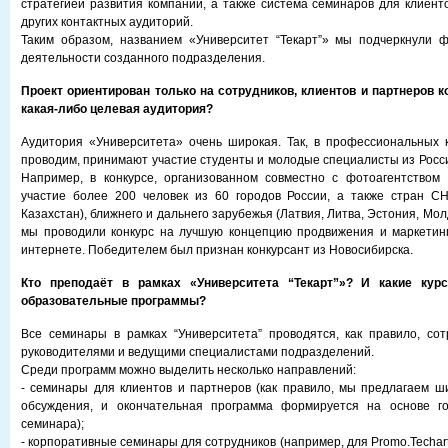
стратегией развития компании, а также система семинаров для клиент
других контактных аудиторий.
Таким образом, названием «Университет “Текарт”» мы подчеркнули 
деятельности созданного подразделения.
Проект ориентирован только на сотрудников, клиентов и партнеров 
какая-либо целевая аудитория?
Аудитория «Университета» очень широкая. Так, в профессиональных 
проводим, принимают участие студенты и молодые специалисты из Росси
Например, в конкурсе, организованном совместно с фотоагентством P
участие более 200 человек из 60 городов России, а также стран СН
Казахстан), ближнего и дальнего зарубежья (Латвия, Литва, Эстония, Мол
мы проводили конкурс на лучшую концепцию продвижения и маркетинг
интернете. Победителем был признан конкурсант из Новосибирска.
Кто преподаёт в рамках «Университета “Текарт”»? И какие ку
образовательные программы?
Все семинары в рамках “Университета” проводятся, как правило, сот
руководителями и ведущими специалистами подразделений.
Среди программ можно выделить несколько направлений:
- семинары для клиентов и партнеров (как правило, мы предлагаем ш
обсуждения, и окончательная программа формируется на основе го
семинара);
- корпоративные семинары для сотрудников (например, для Promo.Techa