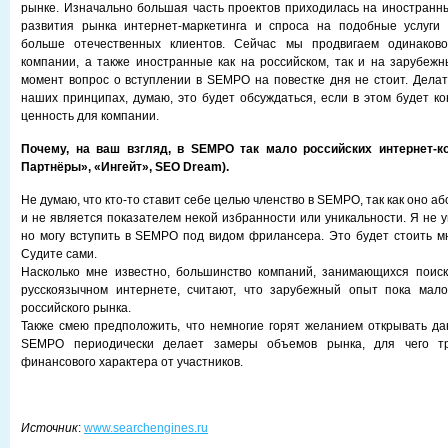
рынке. Изначально большая часть проектов приходилась на иностранны
развития рынка интернет-маркетинга и спроса на подобные услуги 
больше отечественных клиентов. Сейчас мы продвигаем одинаково
компании, а также иностранные как на российском, так и на зарубеж
момент вопрос о вступлении в SEMPO на повестке дня не стоит. Делать
наших принципах, думаю, это будет обсуждаться, если в этом будет ко
ценность для компании.
Почему, на ваш взгляд, в SEMPO так мало российских интернет-к
Партнёры», «Ингейт», SEO Dream).
Не думаю, что кто-то ставит себе целью членство в SEMPO, так как оно 
и не является показателем некой избранности или уникальности. Я не 
но могу вступить в SEMPO под видом фрилансера. Это будет стоить мн
Судите сами.
Насколько мне известно, большинство компаний, занимающихся поис
русскоязычном интернете, считают, что зарубежный опыт пока мало
российского рынка.
Также смею предположить, что немногие горят желанием открывать да
SEMPO периодически делает замеры объемов рынка, для чего т
финансового характера от участников.
Источник
:
www.searchengines.ru