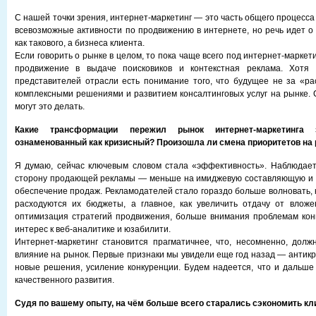
С нашей точки зрения, интернет-маркетинг — это часть общего процесса
всевозможные активности по продвижению в интернете, но речь идет о
как такового, а бизнеса клиента.
Если говорить о рынке в целом, то пока чаще всего под интернет-марке
продвижение в выдаче поисковиков и контекстная реклама. Хотя 
представителей отрасли есть понимание того, что будущее не за «рас
комплексными решениями и развитием консалтинговых услуг на рынке. С
могут это делать.
Какие трансформации пережил рынок интернет-маркетинга 
ознаменованный как кризисный? Произошла ли смена приоритетов на
Я думаю, сейчас ключевым словом стала «эффективность». Наблюдает
сторону продающей рекламы — меньше на имиджевую составляющую и м
обеспечение продаж. Рекламодателей стало гораздо больше волновать, 
расходуются их бюджеты, а главное, как увеличить отдачу от вложе
оптимизация стратегий продвижения, больше внимания проблемам кон
интерес к веб-аналитике и юзабилити.
Интернет-маркетинг становится прагматичнее, что, несомненно, долж
влияние на рынок. Первые признаки мы увидели еще год назад — антик
новые решения, усиление конкуренции. Будем надеется, что и дальше
качественного развития.
Судя по вашему опыту, на чём больше всего старались сэкономить кл