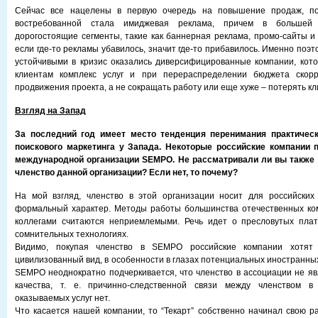
Сейчас все нацелены в первую очередь на повышение продаж, по
востребованной стала имиджевая реклама, причем в большей 
дорогостоящие сегменты, такие как баннерная реклама, промо-сайты и т.
если где-то рекламы убавилось, значит где-то прибавилось. Именно поэт
устойчивыми в кризис оказались диверсифицированные компании, кот
клиентам комплекс услуг и при перераспределении бюджета скорр
продвижения проекта, а не сокращать работу или еще хуже – потерять кл
Взгляд на Запад
За последний год имеет место тенденция перенимания практическ
поискового маркетинга у Запада. Некоторые российские компании 
международной организации SEMPO. Не рассматривали ли вы также 
членство данной организации? Если нет, то почему?
На мой взгляд, членство в этой организации носит для российских
формальный характер. Методы работы большинства отечественных ко
коллегами считаются неприемлемыми. Речь идет о пресловутых плат
сомнительных технологиях.
Видимо, покупая членство в SEMPO российские компании хотят
цивилизованный вид, в особенности в глазах потенциальных иностранных
SEMPO неоднократно подчеркивается, что членство в ассоциации не я
качества, т. е. причинно-следственной связи между членством 
оказываемых услуг нет.
Что касается нашей компании, то “Текарт” собственно начинал свою р