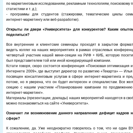
по маркетинговым исследованиям, рекламным технологиям, поисковому 
статистики и т. д.);
- программы для студентов (стажировки, тематические циклы сем
интернет-маркетингу или веб-разработке).
Открыты ли двери «Университета» для конкурентов? Каким опыто
поделиться?
Все внутренние и клиентские семинары проходят в закрытом формат
видеть коллег на наших мероприятиях в рамках отраслевых конференц
четвертый участник нашей мини-секции на РИФ + КИБ, которую посети
был представителем той или иной конкурирующей компании.
Кстати говоря, скоро состоится конференция «Поисковая оптимизация и
Интернете 2009», где выступит директор по развитию «Текарта» — Илья
посвящен консалтинговым услугам в сфере интернет-маркетинга и пре
потоке, но я уверена, что он будет интересен и специалистам. Все же
секцию с нашим участием «Планирование кампании по продвижению
интернет-маркетинг».
Материалы (презентации, доклады) наших мероприятий находятся в своб
можно познакомиться на сайте «Университета».
Означает ли возникновение данного направления дефицит кадров н
сфере?
К сожалению, да. Уже неоднократно говорилось о том, что ни один ВУ