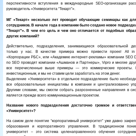
перспективности вступления в международные SEO-организации ра
руководитель «Университета “Текарт”».
МГ «Текарт» несколько лет проводит обучающие семинары как для
сотрудников. В начале года в компании было создано новое подразд
“Текарт”». В чем его цель и чем оно отличается от подобных обра
других компаний?
Действительно, подразделения, занимающиеся образовательной де
только у нас. В качестве примера можно привести проект All in
«Корпорации РБС», или «Академию интернет-рекламы» компании SEO D
по SEO проводят компании «Ашманов и Партнеры», Vipro и многие други
все перечисленные выше примеры — это коммерческие проекты. 
инвестиционным, и мы не ставим цели заработать на этом денег.
Выделение «Университета» в отдельное подразделение было необходи
все образовательные инициативы в компании и централизованно упр
Другими словами, мы смогли собрать разрозненные направления в сис
является прежде всего коммуникационным проектом.
Название нового подразделения достаточно громкое и ответстве
«Университет»?
На самом деле понятие “корпоративный университет” уже давно закреп
образования и корпоративного управления. В традиционном пони
университет – это система целенаправленного обучения сотрудник