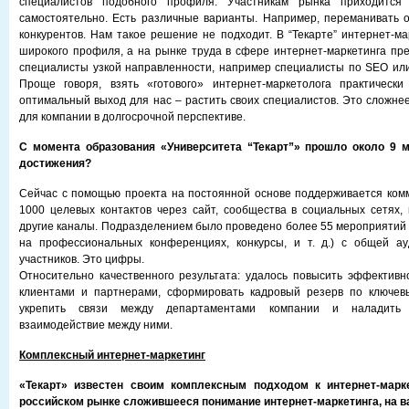
специалистов подобного профиля. Участникам рынка приходится
самостоятельно. Есть различные варианты. Например, переманивать 
конкурентов. Нам такое решение не подходит. В “Текарте” интернет-ма
широкого профиля, а на рынке труда в сфере интернет-маркетинга пр
специалисты узкой направленности, например специалисты по SEO или
Проще говоря, взять «готового» интернет-маркетолога практически
оптимальный выход для нас – растить своих специалистов. Это сложнее
для компании в долгосрочной перспективе.
С момента образования «Университета “Текарт”» прошло около 9 
достижения?
Сейчас с помощью проекта на постоянной основе поддерживается ком
1000 целевых контактов через сайт, сообщества в социальных сетях,
другие каналы. Подразделением было проведено более 55 мероприятий 
на профессиональных конференциях, конкурсы, и т. д.) с общей а
участников. Это цифры.
Относительно качественного результата: удалось повысить эффективн
клиентами и партнерами, сформировать кадровый резерв по ключев
укрепить связи между департаментами компании и наладить 
взаимодействие между ними.
Комплексный интернет-маркетинг
«Текарт» известен своим комплексным подходом к интернет-марке
российском рынке сложившееся понимание интернет-маркетинга, на в