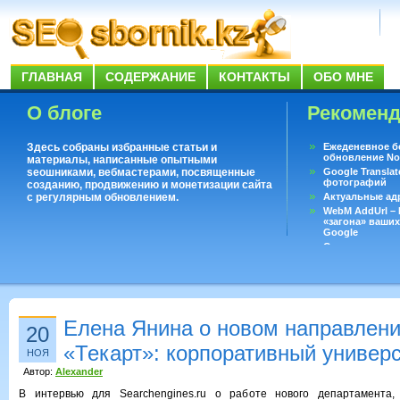
ГЛАВНАЯ
СОДЕРЖАНИЕ
КОНТАКТЫ
ОБО МНЕ
О блоге
Рекомен
Здесь собраны избранные статьи и
Ежеденевное б
обновление No
материалы, написанные опытными
seoшниками, вебмастерами, посвященные
Google Translat
фотографий
созданию, продвижению и монетизации сайта
с регулярным обновлением.
Актуальные ад
WebM AddUrl –
«загона» ваших
Google
Существует воп
ответить даже 
Переводчик Goo
Елена Янина о новом направлен
20
«Текарт»: корпоративный универ
НОЯ
Автор:
Alexander
В интервью для Searchengines.ru о работе нового департамента,