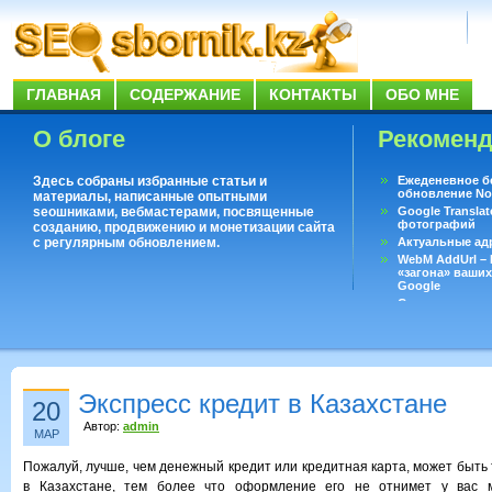
ГЛАВНАЯ
СОДЕРЖАНИЕ
КОНТАКТЫ
ОБО МНЕ
О блоге
Рекомен
Здесь собраны избранные статьи и
Ежеденевное б
обновление No
материалы, написанные опытными
seoшниками, вебмастерами, посвященные
Google Translat
фотографий
созданию, продвижению и монетизации сайта
с регулярным обновлением.
Актуальные ад
WebM AddUrl –
«загона» ваших
Google
Существует воп
ответить даже 
Переводчик Goo
Экспресс кредит в Казахстане
20
Автор:
admin
МАР
Пожалуй, лучше, чем денежный кредит или кредитная карта, может быть 
в Казахстане, тем более что оформление его не отнимет у вас м