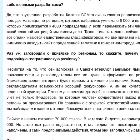
собственными разработками?
Да, это внутренние разработки. Каталог BCM.ru очень сложно реализован
него две матрицы: по регионам, которых набралось уже около 8 000, и по
которых приближается к 4000 подразделам. И если перемножить эти чис
какой сложной матрицей мы имеем дело. Такого типа каталогов сейчас 
все ограничиваются единственным классификатором. Но две привязки на
ним можно находить сайт определенной тематики в конкретном городе ил
Раз уж заговорили о привязке по регионам, то скажите, почем
подробную географическую разбивку?
Несмотря на то, что сейчасМосква и Санкт-Петербург занимают льв
пользователям и рекламодателям все же нужна информация по рег
ближайшее время интернет будет прирастать именно регионами. Бол
рекламодателям возможности хорошей фокусировки. А им не хочет
нецелевой аудитории. Плюсом для рекламодателей в нашем каталоге явл
учет не только IP-адресов, по которым человек осуществляет выход в
регионы он просматривает. По сравнению с открытой статистикой многи
мы наблюдаем в нашем каталоге большую активность именно региональн
Сейчас в нашем каталоге 70 000 ссылок. В каталоге Яндекса, например
000. Но этого все равно недостаточно, и мы видим, что некоторые 
наполнены, и сами предпринимаем действия, чтобы они заполнялись ра