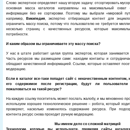
Слово экспертное определяет нашу вторую задачу: отсортировать мусор
основная масса каталогов направлены на максимальный охват о
информации без ее сортировки. Поэтому мы выбрали «мировой путь
например,
Википедия
, экспертно отбирающая контент для энцикл
ограничить массу поиска, потому что пользователю не требуется милли
несколько страниц с качественных ресурсов, которые максималь
потребности.
И каким образом вы ограничиваете эту массу поиска?
У нас в штате работает целая группа экспертов, которая занимается
Часть ресурсов мы размещаем сами: находим контакты и сотруднича
обладают качественной информацией. Ссылки, которые оставляют посе
модерацию.
Если в каталог все-таки попадет сайт с некачественным контентом,
его содержимое после регистрации, будут ли пользователи
пожаловаться на такой ресурс?
На каждую ссылку посетитель может послать жалобу, и мы мгновенно пр
используем хорошее технологическое решение – робота, который ходит
проверяет, насколько изменилось содержание ресурса. При подоз
контента ресурс снова проходит ручную модерацию.
Мы имеем дело со сложной матрицей
Технологии, которые вы используете, проверяя сайты катало