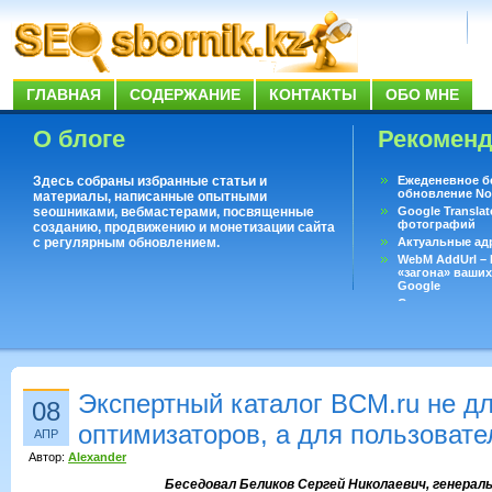
ГЛАВНАЯ
СОДЕРЖАНИЕ
КОНТАКТЫ
ОБО МНЕ
О блоге
Рекомен
Здесь собраны избранные статьи и
Ежеденевное б
обновление No
материалы, написанные опытными
seoшниками, вебмастерами, посвященные
Google Translat
фотографий
созданию, продвижению и монетизации сайта
с регулярным обновлением.
Актуальные ад
WebM AddUrl –
«загона» ваших
Google
Существует воп
ответить даже 
Переводчик Goo
Экспертный каталог BCM.ru не д
08
оптимизаторов, а для пользовате
АПР
Автор:
Alexander
Беседовал Беликов Сергей Николаевич, генерал