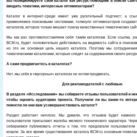
Вы позиционируете свой каталог как ресурс-помощник в поиске сайт
вводить тематики, интересные оптимизаторам?
Каталог в интернет-среде имеет уже ругательный подтекст; а ссы
применяемое поисковыми системами, толкнуло оптимизаторов создават
каталогов, которое только мешает поиску качественных тематических сай
Мы как раз противопоставляем себя таким каталогам. Если ссылка, р
BCM.ru, будет положительно действовать на видимость сайта в поисков
но это не основная цель нашего каталога. Поэтому мы сотруднича
тематическими каталогами, которые следят за содержанием своего ресур
А сами продвигаетесь в каталогах?
Нет, мы себя в «мусорных» каталогах не хотим продвигать.
Для рекламодателей с любовью
В разделе «Исследования» вы собираете отзывы пользователей и нек
чтобы оценить аудиторию проекта. Получили ли вы какие-то инте
помогли ли они вам усовершенствовать каталог?
Раздел работает неплохо. Мы думали, что отзывов будет намного
пользователи присылают жалобы мелкого технического характера. Чер
собираемся публиковать отчеты о том, что предлагали пользователи
искали. За все время существования каталога BCM.ru основным пожел