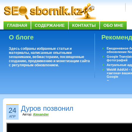
ГЛАВНАЯ
СОДЕРЖАНИЕ
КОНТАКТЫ
ОБО МНЕ
О блоге
Рекомен
Здесь собраны избранные статьи и
Ежеденевное б
обновление No
материалы, написанные опытными
seoшниками, вебмастерами, посвященные
Google Translat
фотографий
созданию, продвижению и монетизации сайта
с регулярным обновлением.
Актуальные ад
WebM AddUrl –
«загона» ваших
Google
Существует воп
ответить даже 
Переводчик Goo
Дуров позвонил
24
Автор:
Alexander
АПР