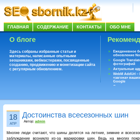
ГЛАВНАЯ
СОДЕРЖАНИЕ
КОНТАКТЫ
ОБО МНЕ
О блоге
Рекомен
Здесь собраны избранные статьи и
Ежеденевное б
обновление No
материалы, написанные опытными
seoшниками, вебмастерами, посвященные
Google Translat
фотографий
созданию, продвижению и монетизации сайта
с регулярным обновлением.
Актуальные ад
WebM AddUrl –
«загона» ваших
Google
Существует воп
ответить даже 
Переводчик Goo
Достоинства всесезонных шин
18
Автор:
admin
АПР
Многие люди считают, что шины делятся на летние, зимние и всесезо
заблуждение возникло из-за маркировки шин. Ведь на многих пок