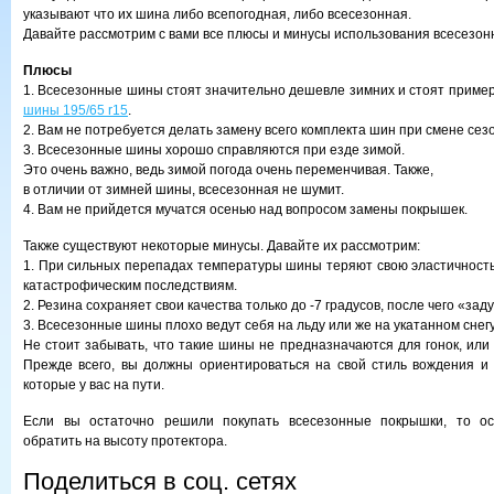
указывают что их шина либо всепогодная, либо всесезонная.
Давайте рассмотрим с вами все плюсы и минусы использования всесезон
Плюсы
1. Всесезонные шины стоят значительно дешевле зимних и стоят примерн
шины 195/65 r15
.
2. Вам не потребуется делать замену всего комплекта шин при смене сез
3. Всесезонные шины хорошо справляются при езде зимой.
Это очень важно, ведь зимой погода очень переменчивая. Также,
в отличии от зимней шины, всесезонная не шумит.
4. Вам не прийдется мучатся осенью над вопросом замены покрышек.
Также существуют некоторые минусы. Давайте их рассмотрим:
1. При сильных перепадах температуры шины теряют свою эластичность,
катастрофическим последствиям.
2. Резина сохраняет свои качества только до -7 градусов, после чего «зад
3. Всесезонные шины плохо ведут себя на льду или же на укатанном снегу
Не стоит забывать, что такие шины не предназначаются для гонок, или
Прежде всего, вы должны ориентироваться на свой стиль вождения и
которые у вас на пути.
Если вы остаточно решили покупать всесезонные покрышки, то ос
обратить на высоту протектора.
Поделиться в соц. сетях