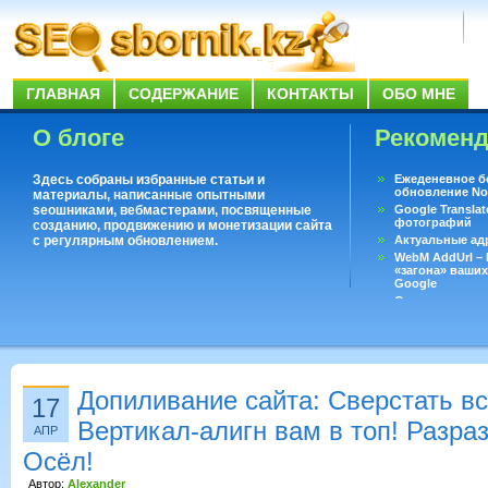
ГЛАВНАЯ
СОДЕРЖАНИЕ
КОНТАКТЫ
ОБО МНЕ
О блоге
Рекомен
Здесь собраны избранные статьи и
Ежеденевное б
обновление No
материалы, написанные опытными
seoшниками, вебмастерами, посвященные
Google Translat
фотографий
созданию, продвижению и монетизации сайта
с регулярным обновлением.
Актуальные ад
WebM AddUrl –
«загона» ваших
Google
Существует воп
ответить даже 
Переводчик Goo
Допиливание сайта: Сверстать вс
17
Вертикал-алигн вам в топ! Разра
АПР
Осёл!
Автор:
Alexander