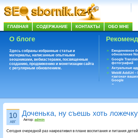
ГЛАВНАЯ
СОДЕРЖАНИЕ
КОНТАКТЫ
ОБО МНЕ
О блоге
Рекомен
Здесь собраны избранные статьи и
Ежеденевное б
обновление No
материалы, написанные опытными
seoшниками, вебмастерами, посвященные
Google Translat
фотографий
созданию, продвижению и монетизации сайта
с регулярным обновлением.
Актуальные ад
WebM AddUrl –
«загона» ваших
Google
Существует воп
ответить даже 
Переводчик Goo
Доченька, ну съешь хоть ложечку
10
Автор:
admin
АВГ
Сегодня очередной раз накреативил в плане воспитания и питания детей