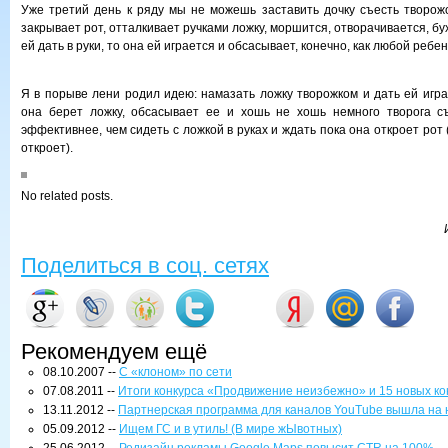
Уже третий день к ряду мы не можешь заставить дочку съесть творожок
закрывает рот, отталкивает ручками ложку, моршится, отворачивается, бу
ей дать в руки, то она ей играется и обсасывает, конечно, как любой ребен
Я в порыве лени родил идею: намазать ложку творожком и дать ей игра
она берет ложку, обсасывает ее и хошь не хошь немного творога съ
эффективнее, чем сидеть с ложкой в руках и ждать пока она откроет рот 
откроет).
No related posts.
Поделиться в соц. сетях
Рекомендуем ещё
08.10.2007 --
С «клоном» по сети
07.08.2011 --
Итоги конкурса «Продвижение неизбежно» и 15 новых ко
13.11.2012 --
Партнерская программа для каналов YouTube вышла на 
05.09.2012 --
Ищем ГС и в утиль! (В мире жЫвотных)