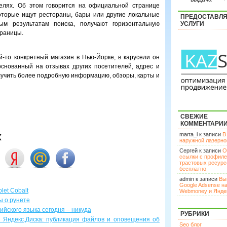
телях. Об этом говорится на официальной странице
которые ищут рестораны, бары или другие локальные
ПРЕДОСТАВЛ
ым результатам поиска, получают горизонтальную
УСЛУГИ
траницы.
й-то конкретный магазин в Нью-Йорке, в карусели он
основанный на отзывах других посетителей, адрес и
учить более подробную информацию, обзоры, карты и
СВЕЖИЕ
КОММЕНТАРИ
х
marta_i к записи
В
наружной лазерн
Сергей к записи
О
ссылки с профил
трастовых ресурс
бесплатно
admin к записи
Вы
Google Adsense н
let Cobalt
Webmoney и Янде
ы о рунете
ийского языка сегодня – никуда
РУБРИКИ
 Яндекс.Диска: публикация файлов и оповещения об
Seo блог