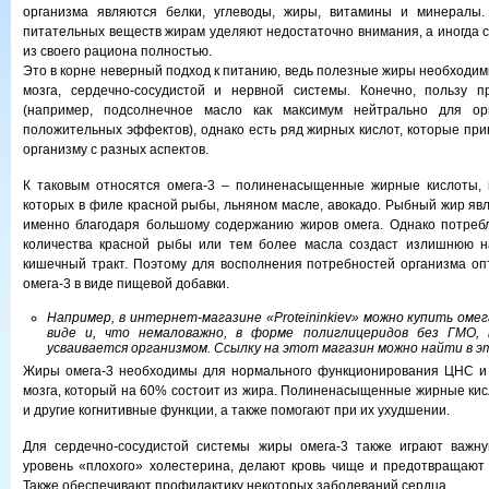
организма являются белки, углеводы, жиры, витамины и минералы.
питательных веществ жирам уделяют недостаточно внимания, а иногда 
из своего рациона полностью.
Это в корне неверный подход к питанию, ведь полезные жиры необходи
мозга, сердечно-сосудистой и нервной системы. Конечно, пользу 
(например, подсолнечное масло как максимум нейтрально для ор
положительных эффектов), однако есть ряд жирных кислот, которые при
организму с разных аспектов.
К таковым относятся омега-3 – полиненасыщенные жирные кислоты, 
которых в филе красной рыбы, льняном масле, авокадо. Рыбный жир яв
именно благодаря большому содержанию жиров омега. Однако потребл
количества красной рыбы или тем более масла создаст излишнюю на
кишечный тракт. Поэтому для восполнения потребностей организма о
омега-3 в виде пищевой добавки.
Например, в интернет-магазине «
Proteininkiev» можно купить оме
виде и, что немаловажно, в форме полиглицеридов без ГМО, 
усваивается организмом. Ссылку на этот магазин можно найти в 
Жиры омега-3 необходимы для нормального функционирования ЦНС и в
мозга, который на 60% состоит из жира. Полиненасыщенные жирные ки
и другие когнитивные функции, а также помогают при их ухудшении.
Для сердечно-сосудистой системы жиры омега-3 также играют важн
уровень «плохого» холестерина, делают кровь чище и предотвращают
Также обеспечивают профилактику некоторых заболеваний сердца.