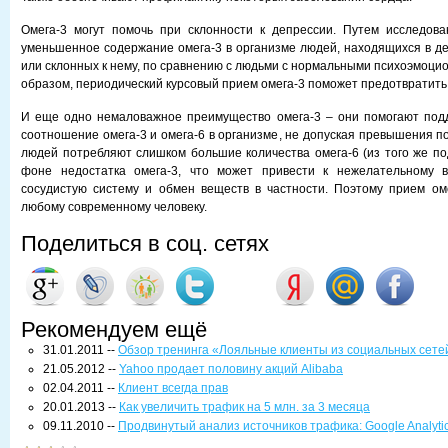
Омега-3 могут помочь при склонности к депрессии. Путем исследов
уменьшенное содержание омега-3 в организме людей, находящихся в д
или склонных к нему, по сравнению с людьми с нормальными психоэмоци
образом, периодический курсовый прием омега-3 поможет предотвратить
И еще одно немаловажное преимущество омега-3 – они помогают под
соотношение омега-3 и омега-6 в организме, не допуская превышения п
людей потребляют слишком большие количества омега-6 (из того же по
фоне недостатка омега-3, что может привести к нежелательному 
сосудистую систему и обмен веществ в частности. Поэтому прием ом
любому современному человеку.
Поделиться в соц. сетях
Рекомендуем ещё
31.01.2011 --
Обзор тренинга «Лояльные клиенты из социальных сетей
21.05.2012 --
Yahoo продает половину акций Alibaba
02.04.2011 --
Клиент всегда прав
20.01.2013 --
Как увеличить трафик на 5 млн. за 3 месяца
09.11.2010 --
Продвинутый анализ источников трафика: Google Analytic