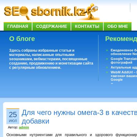
ГЛАВНАЯ
СОДЕРЖАНИЕ
КОНТАКТЫ
ОБО МНЕ
О блоге
Рекомен
Здесь собраны избранные статьи и
Ежеденевное б
обновление No
материалы, написанные опытными
seoшниками, вебмастерами, посвященные
Google Translat
фотографий
созданию, продвижению и монетизации сайта
с регулярным обновлением.
Актуальные ад
WebM AddUrl –
«загона» ваших
Google
Существует воп
ответить даже 
Переводчик Goo
Для чего нужны омега-3 в качест
25
добавки
ИЮЛ
Автор:
admin
Основными нутриентами для правильного и здорового функциониро