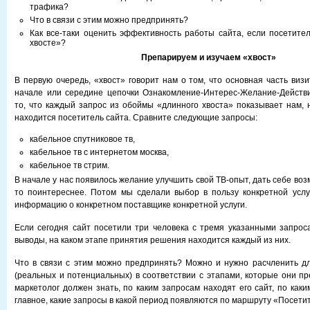
трафика?
Что в связи с этим можно предпринять?
Как все-таки оценить эффективность работы сайта, если посетите
хвосте»?
Препарируем и изучаем «хвост»
В первую очередь, «хвост» говорит нам о том, что основная часть виз
начале или середине цепочки Ознакомление-Интерес-Желание-Действи
то, что каждый запрос из обоймы «длинного хвоста» показывает нам, 
находится посетитель сайта. Сравните следующие запросы:
кабельное спутниковое тв,
кабельное тв с интернетом москва,
кабельное тв стрим.
В начале у нас появилось желание улучшить свой ТВ-опыт, дать себе воз
то поинтереснее. Потом мы сделали выбор в пользу конкретной услу
информацию о конкретном поставщике конкретной услуги.
Если сегодня сайт посетили три человека с тремя указанными запрос
выводы, на каком этапе принятия решения находится каждый из них.
Что в связи с этим можно предпринять? Можно и нужно расчленить д
(реальных и потенциальных) в соответствии с этапами, которые они пр
маркетолог должен знать, по каким запросам находят его сайт, по каки
главное, какие запросы в какой период появляются по маршруту «Посети