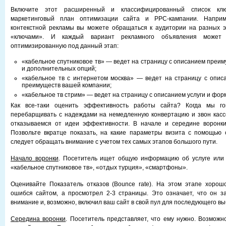
Включите этот расширенный и классифицированный список кл
маркетинговый план оптимизации сайта и PPC-кампании. Напри
контекстной рекламы вы можете обращаться к аудитории на разных э
«ключами». И каждый вариант рекламного объявления может 
оптимизированную под данный этап:
«кабельное спутниковое тв» — ведет на страницу с описанием преим
и дополнительных опций;
«кабельное тв с интернетом москва» — ведет на страницу с опис
преимуществ вашей компании;
«кабельное тв стрим» — ведет на страницу с описанием услуги и фор
Как все-таки оценить эффективность работы сайта? Когда мы го
перебарщивать с надеждами на немедленную конвертацию и звон касс
отказываемся от идеи эффективности. В начале и середине воронки
Позвольте вкратце показать, на какие параметры визита с помощью 
следует обращать внимание с учетом тех самых этапов большого пути.
Начало воронки
. Посетитель ищет общую информацию об услуге или 
«кабельное спутниковое тв», «отдых турция», «смартфоны».
Оценивайте Показатель отказов (Bounce rate). На этом этапе хорош
ошибся сайтом, а просмотрел 2-3 страницы. Это означает, что он з
внимание и, возможно, включил ваш сайт в свой пул для последующего вы
Середина воронки
. Посетитель представляет, что ему нужно. Возможн