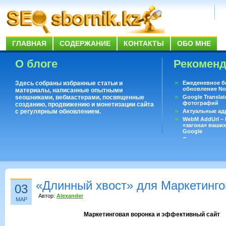
ГЛАВНАЯ
СОДЕРЖАНИЕ
КОНТАКТЫ
ОБО МНЕ
О блоге
Рекомен
Здесь собраны избранные статьи и
Ежеденевное б
обновление No
материалы, написанные опытными
seoшниками, вебмастерами, посвященные
Google Translat
фотографий
созданию, продвижению и монетизации сайта
с регулярным обновлением.
Актуальные ад
WebM AddUrl –
«загона» ваших
Google
Существует воп
ответить даже 
Переводчик Goo
«Длинный хвост» для Маркетинго
03
Автор:
Alexander
МАР
Маркетинговая воронка и эффективный сайт