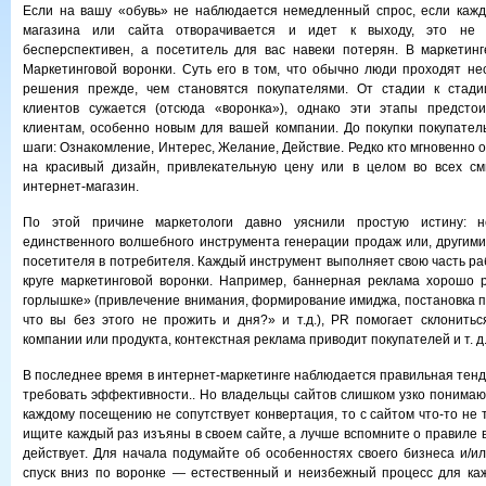
Если на вашу «обувь» не наблюдается немедленный спрос, если кажд
магазина или сайта отворачивается и идет к выходу, это не 
бесперспективен, а посетитель для вас навеки потерян. В маркетин
Маркетинговой воронки. Суть его в том, что обычно люди проходят не
решения прежде, чем становятся покупателями. От стадии к стади
клиентов сужается (отсюда «воронка»), однако эти этапы предсто
клиентам, особенно новым для вашей компании.
До покупки покупател
шаги: Ознакомление, Интерес, Желание, Действие. Редко кто мгновенно о
на красивый дизайн, привлекательную цену или в целом во всех с
интернет-магазин.
По этой причине маркетологи давно уяснили простую истину: н
единственного волшебного инструмента генерации продаж или, другими
посетителя в потребителя. Каждый инструмент выполняет свою часть р
круге маркетинговой воронки. Например, баннерная реклама хорошо 
горлышке» (привлечение внимания, формирование имиджа, постановка п
что вы без этого не прожить и дня?» и т.д.), PR помогает склонитьс
компании или продукта, контекстная реклама приводит покупателей и т. д
В последнее время в интернет-маркетинге наблюдается правильная тенд
требовать эффективности.. Но владельцы сайтов слишком узко понимаю
каждому посещению не сопутствует конвертация, то с сайтом что-то не т
ищите каждый раз изъяны в своем сайте, а лучше вспомните о правиле в
действует. Для начала подумайте об особенностях своего бизнеса и/ил
спуск вниз по воронке — естественный и неизбежный процесс для ка