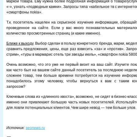
маркой товара. Ему нужна более подробная информация о товаре/услуге
«-», узнать «подводные камни». Запросы типа «кабельное тв с интернето
«смартфоны nokia».
Т.к. посетитель нацелен на серьезное изучение информации, обращай
проведенное на сайте. Если у вас много познавательных материалов
количество просмотренных страниц (и какие именно).
Ближе к выходу
. Выбор сделан в пользу конкретного бренда, марки, модели
сравнить предложения, цены, еще раз взвесить «за» и «против». Запро
стрим», «туры в мармарис отель три звезды июль», «смартфон nokia 5800
Очень возможно, что это уже не первый визит на ваш сайт. Изучите по
как часто был на вашем сайте данный посетитель за последнюю неделю
сложнее товар, тем больше времени потребуется на изучение информ
понадобилось этому человеку, чтобы вернуться к вам с таким ко
запросом?
Ключевые слова из «длинного хвоста», возможно, не сидят в бизнес-класс
именно они привлекают большую часть новых посетителей. Используйте
для ловли потенциальных клиентов. Чем шире невод — тем больше улов.
Источник
:
seonews.ru