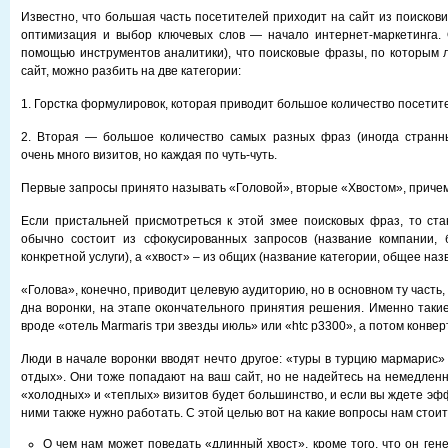
Известно, что большая часть посетителей приходит на сайт из поисков
оптимизация и выбор ключевых слов — начало интернет-маркетинга. 
помощью инструментов аналитики), что поисковые фразы, по которым
сайт, можно разбить на две категории:
1. Горстка формулировок, которая приводит большое количество посетит
2. Вторая — большое количество самых разных фраз (иногда странны
очень много визитов, но каждая по чуть-чуть.
Первые запросы принято называть «Головой», вторые «Хвостом», приче
Если пристальней присмотреться к этой змее поисковых фраз, то ста
обычно состоит из сфокусированных запросов (название компании, б
конкретной услуги), а «хвост» – из общих (название категории, общее назв
«Голова», конечно, приводит целевую аудиторию, но в основном ту часть,
дна воронки, на этапе окончательного принятия решения. Именно таки
вроде «отель Marmaris три звезды июль» или «htc p3300», а потом конве
Люди в начале воронки вводят нечто другое: «туры в турцию мармарис» 
отдых». Они тоже попадают на ваш сайт, но не надейтесь на немедленн
«холодных» и «теплых» визитов будет большинство, и если вы ждете эфф
ними также нужно работать. С этой целью вот на какие вопросы нам стоит
О чем нам может поведать «длинный хвост», кроме того, что он ге