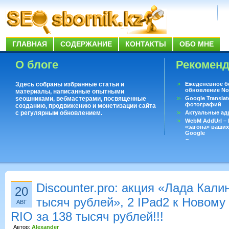
ГЛАВНАЯ
СОДЕРЖАНИЕ
КОНТАКТЫ
ОБО МНЕ
О блоге
Рекомен
Здесь собраны избранные статьи и
Ежеденевное б
обновление No
материалы, написанные опытными
seoшниками, вебмастерами, посвященные
Google Translat
фотографий
созданию, продвижению и монетизации сайта
с регулярным обновлением.
Актуальные ад
WebM AddUrl –
«загона» ваших
Google
Существует воп
ответить даже 
Переводчик Goo
Discounter.pro: акция «Лада Кали
20
тысяч рублей», 2 IPad2 к Новому 
АВГ
RIO за 138 тысяч рублей!!!
Автор:
Alexander