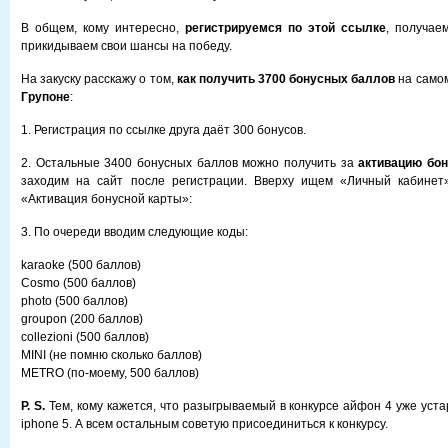
В общем, кому интересно,
регистрируемся по этой ссылке
, получае
прикидываем свои шансы на победу.
На закуску расскажу о том,
как получить 3700 бонусных баллов
на самом
Групоне
:
1. Регистрация по ссылке друга даёт 300 бонусов.
2. Остальные 3400 бонусных баллов можно получить за
активацию бон
заходим на сайт после регистрации. Вверху ищем «Личный кабине
«Активация бонусной карты»:
3. По очереди вводим следующие коды:
karaoke (500 баллов)
Cosmo (500 баллов)
photo (500 баллов)
groupon (200 баллов)
collezioni (500 баллов)
MINI (не помню сколько баллов)
METRO (по-моему, 500 баллов)
P. S.
Тем, кому кажется, что разыгрываемый в конкурсе айфон 4 уже устар
iphone 5. А всем остальным советую присоединиться к конкурсу.