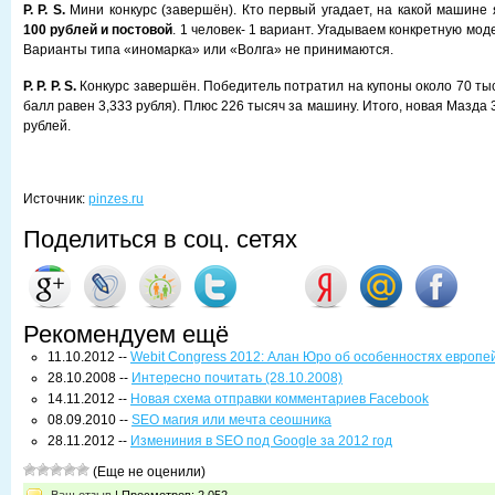
P. P. S.
Мини конкурс (завершён). Кто первый угадает, на какой машине 
100 рублей и постовой
. 1 человек- 1 вариант. Угадываем конкретную мод
Варианты типа «иномарка» или «Волга» не принимаются.
P. P. P. S.
Конкурс завершён. Победитель потратил на купоны около 70 ты
балл равен 3,333 рубля). Плюс 226 тысяч за машину. Итого, новая Мазда 
рублей.
Источник:
pinzes.ru
Поделиться в соц. сетях
Рекомендуем ещё
11.10.2012 --
Webit Congress 2012: Алан Юро об особенностях европе
28.10.2008 --
Интересно почитать (28.10.2008)
14.11.2012 --
Новая схема отправки комментариев Facebook
08.09.2010 --
SEO магия или мечта сеошника
28.11.2012 --
Измениния в SEO под Google за 2012 год
(Еще не оценили)