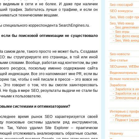
е видимым в сети и не более. И даже при наличии
Seo глоссарий
ший трафик. Заботьтесь лучше о трафике, и если он
SEO конкурсы
аниматься техническими вещами.
Seo, Web софт-п
Seo, Web юмор
ы специального корреспондента SearchEngines.ru.
- Seo демотива
- Seo игры
 если бы поисковой оптимизации не существовало
- Seo фото юмо
- Seo, Web анек
На самом деле, такого просто не может быть. Создавая
Seo-новости
O: вы структурируете его страницы, в той или иной
Seo-статьи
выми словами. Вообще, работая над контентом, вы уже
SEOшники, WEBм
воего ресурса, поскольку именно содержание сайта
Видеоматериалы
щей индексации. Все это напоминает мне PR, если вы
Всякие полезност
рию так, чтобы о ней писали в прессе – это вовсе не
. Это говорит о том, что вы смогли заинтересовать
Заработок
- Заработок в и
. Не будь в мире SEO, результаты выдачи не стали бы
- Заработок на 
ичными к пользователю.
- Электронные д
ковыми системами и оптимизаторами?
Интервью с проф
- Интервью
оследнее время рынок SEO характеризуется своей
- Подкаст (ауди
оду поисковые системы удалили ряд инструментов,
. Так, Yahoo удалил Site Explorer – практически
ляющий отслеживать анализировать обратные ссылки.
Новичку