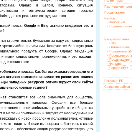
го инноваций внедрил Google, но при этом исчез ряд
Палим темы
заторами. Однако в целом, конечно, ситуация
Партнерские про
системами и оптимизаторами сегодня гораздо
Продвижение
 Наблюдается реальное сотрудничество.
Разное
- Коллекции
ьный поиск: Google и Bing активно внедряют его в
- Новинки филь
ше?
Раскрутка сайта
ется стремительно: буквально за пару лет социальные
- Бэки
ли чрезвычайно значимыми. Конечно же большую роль
- Оптимизация
оциального продукта от Google. Однако тенденция
- Показатели (тИ
- Посещаемост
зличными социальными приложениями, и это находит
- Продвижение
продвижения тоже.
- Фильтры
- Чёрное SEO
обильного поиска. Как бы вы охарактеризовали его
ько активно компании занимаются развитием поиска
Реклама, PR
льцы западных ресурсов оптимизируют свои сайты
Создание сайтов
равлены основные усилия?
нет становится все боле значимым для общества,
оммуникационным каналом. Сегодня все больше
риложения в свои мобильные устройства и общаются
ут в магазин приложений и загружают необходимые им
тверждать о новой прослойке пользователей, которые
и хотят видеть. И если вы всерьез заботитесь о своей
нверсию – обеспечьте людям ресурс соответствующего