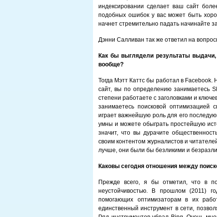
индексировании сделает ваш сайт боле
подобных ошибок у вас может быть хоро
начнет стремительно падать начинайте з
Дэнни Салливан так же ответил на вопрос
Как бы выглядели результаты выдачи,
вообще?
Тогда Мэтт Каттс бы работал в Facebook. 
сайт, вы по определению занимаетесь SE
степени работаете с заголовками и ключе
занимаетесь поисковой оптимизацией с
играет важнейшую роль для его последую
умны и можете обыграть простейшую исто
значит, что вы дурачите общественность
своим контентом журналистов и читателей
лучше, они были бы безликими и безразл
Каковы сегодня отношения между поис
Прежде всего, я бы отметил, что в п
неустойчивостью. В прошлом (2011) г
помогающих оптимизаторам в их работе
единственный инструмент в сети, позво