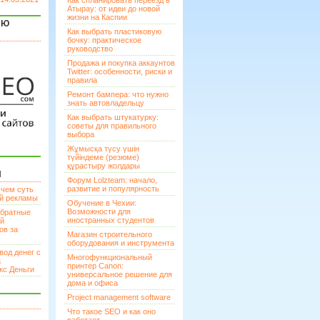
Как спланировать переезд в
Атырау: от идеи до новой
жизни на Каспии
ЯЮ
Как выбрать пластиковую
бочку: практическое
руководство
Продажа и покупка аккаунтов
Twitter: особенности, риски и
правила
Ремонт бампера: что нужно
знать автовладельцу
Как выбрать штукатурку:
советы для правильного
выбора
Жұмысқа түсу үшін
түйіндеме (резюме)
құрастыру жолдары
И
Форум Lolzteam: начало,
развитие и популярность
 чем суть
ой рекламы
Обучение в Чехии:
Возможности для
братные
иностранных студентов
ей
ов за
Магазин строительного
оборудования и инструмента
вод денег с
Многофункциональный
а
принтер Canon:
кс Деньги
универсальное решение для
дома и офиса
Project management software
Что такое SEO и как оно