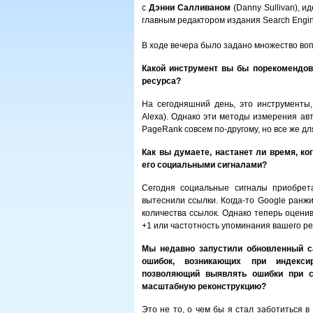
с
Дэнни Салливаном
(Danny Sullivan), 
главным редактором издания Search Engin
В ходе вечера было задано множество во
Какой инструмент вы бы порекомендов
ресурса?
На сегодняшний день, это инструменты
Alexa). Однако эти методы измерения ав
PageRank совсем по-другому, но все же д
Как вы думаете, настанет ли время, ко
его социальными сигналами?
Сегодня социальные сигналы приобрет
вытеснили ссылки. Когда-то Google ранж
количества ссылок. Однако теперь оценив
+1 или частотность упоминания вашего ре
Мы недавно запустили обновленный с
ошибок, возникающих при индексир
позволяющий выявлять ошибки при с
масштабную реконструкцию?
Это не то, о чем бы я стал заботиться 