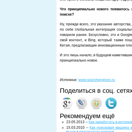
Что принципиально нового появилось 
поиске?
Ну, прежде всего, это указание авторств
по себе глобальная интеграция социаль
говорили ранее. Безусловно, это и Googl
свой контент, и Bing, который также по
Китая, предлагающие инновационные пло
И это лишь начало, в будущем наметившие
принципиально новое.
Источник:
www.searchengines.ru
Поделиться в соц. сетя
Рекомендуем ещё
23.05.2013 --
Как заработать в интерн
15.03.2010 --
Как поисковая машина 
выше в результатах поисков