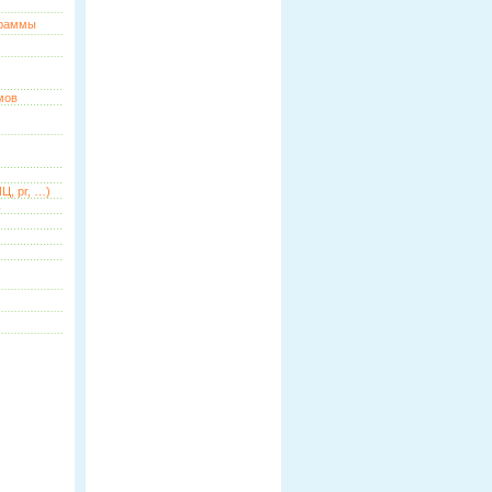
граммы
мов
Ц, pr, …)
ь