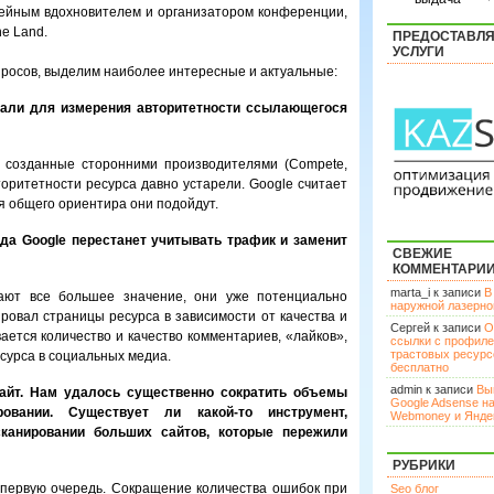
идейным вдохновителем и организатором конференции,
e Land.
ПРЕДОСТАВЛ
УСЛУГИ
просов, выделим наиболее интересные и актуальные:
али для измерения авторитетности ссылающегося
, созданные сторонними производителями (Compete,
торитетности ресурса давно устарели. Google считает
ля общего ориентира они подойдут.
гда Google перестанет учитывать трафик и заменит
СВЕЖИЕ
КОММЕНТАРИ
marta_i к записи
В
ают все большее значение, они уже потенциально
наружной лазерн
ировал страницы ресурса в зависимости от качества и
Сергей к записи
О
ается количество и качество комментариев, «лайков»,
ссылки с профил
трастовых ресурс
сурса в социальных медиа.
бесплатно
admin к записи
Вы
айт. Нам удалось существенно сократить объемы
Google Adsense н
овании. Существует ли какой-то инструмент,
Webmoney и Янде
канировании больших сайтов, которые пережили
РУБРИКИ
в первую очередь. Сокращение количества ошибок при
Seo блог