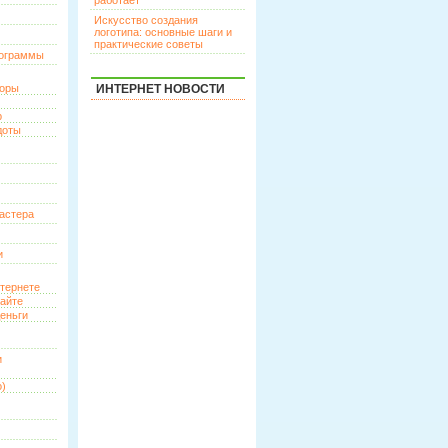
работает
Искусство создания
логотипа: основные шаги и
практические советы
рограммы
торы
ИНТЕРНЕТ НОВОСТИ
р
доты
астера
и
нтернете
сайте
еньги
и
о)