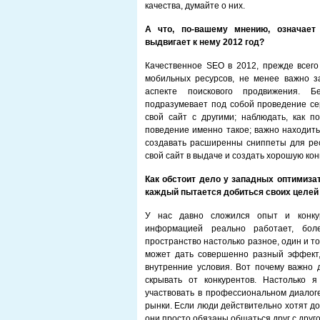
качества, думайте о них.
А что, по-вашему мнению, означает 
выдвигает к нему 2012 год?
Качественное SEO в 2012, прежде всего
мобильных ресурсов, не менее важно з
аспекте поискового продвижения. Бе
подразумевает под собой проведение се
свой сайт с другими; наблюдать, как п
поведение именно такое; важно находить
создавать расширенны сниппеты для рес
свой сайт в выдаче и создать хорошую ко
Как обстоит дело у западных оптимиза
каждый пытается добиться своих целей 
У нас давно сложился опыт и конку
информацией реально работает, боле
пространство настолько разное, один и т
может дать совершенно разный эффект, 
внутренние условия. Вот почему важно д
скрывать от конкурентов. Настолько 
участвовать в профессиональном диалог
рынки. Если люди действительно хотят д
они просто обязаны общаться друг с друго