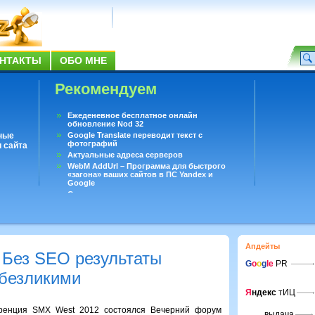
НТАКТЫ
ОБО МНЕ
Рекомендуем
Ежеденевное бесплатное онлайн
обновление Nod 32
ные
Google Translate переводит текст с
фотографий
 сайта
Актуальные адреса серверов
WebM AddUrl – Программа для быстрого
«загона» ваших сайтов в ПС Yandex и
Google
Существует вопросы, на которые не может
ответить даже Google
Переводчик Google для Android
Апдейты
 Без SEO результаты
G
o
o
g
le
PR
безликими
Я
ндекс
тИЦ
ренция SMX West 2012 состоялся Вечерний форум
выдача