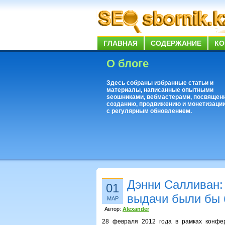
ГЛАВНАЯ
СОДЕРЖАНИЕ
КО
О блоге
Здесь собраны избранные статьи и
материалы, написанные опытными
seoшниками, вебмастерами, посвящен
созданию, продвижению и монетизации
с регулярным обновлением.
Дэнни Салливан:
01
выдачи были бы 
МАР
Автор:
Alexander
28 февраля 2012 года в рамках конфе