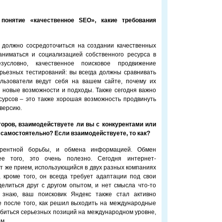
понятие «качественное SEO», какие требования
 должно сосредоточиться на создании качественных
аниматься и социализацией собственного ресурса в
зусловно, качественное поисковое продвижение
рьезных тестирований: вы всегда должны сравнивать
ользователи ведут себя на вашем сайте, почему их
 новые возможности и подходы. Также сегодня важно
урсов – это также хорошая возможность продвинуть
нверсию.
торов, взаимодействуете ли вы с конкурентами или
самостоятельно? Если взаимодействуете, то как?
рентной борьбы, и обмена информацией. Обмен
е того, это очень полезно. Сегодня интернет-
от же прием, использующийся в двух разных компаниях
кроме того, он всегда требует адаптации под свои
елиться друг с другом опытом, и нет смысла что-то
я знаю, ваш поисковик Яндекс также стал активно
е после того, как решил выходить на международные
обиться серьезных позиций на международном уровне,
м.