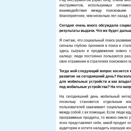
Ряд инструментов убрал Bing. Очень мно
инструментов, используемых оптими
взаимодействия между поисковыми 
благоприятнее, чем несколько лет назад.
Сегодня очень много обсуждали социал
результаты выдачи. Что же будет даль
Я считаю, что социальный поиск развива
сигналы глубоко проникли в поиск и ста
здесь сыграло и продвижение нового с
налицо: люди постоянно пользуются ра
свое отражение в стратегиях поискового 
Тогда мой следующий вопрос коснется м
развитие на сегодняшний день? Наскол
для мобильных устройств и как владе
под мобильные устройства? На что нап
На сегодняшний день мобильный интер
поскольку становится отдельным к
пользователей закачивают социальные п
между собой с их помощью. Если люди ид
программные продукты, то можно смело у
ясно представляют себе, какой продукт он
аудитории и хотите наладить хорошую ко