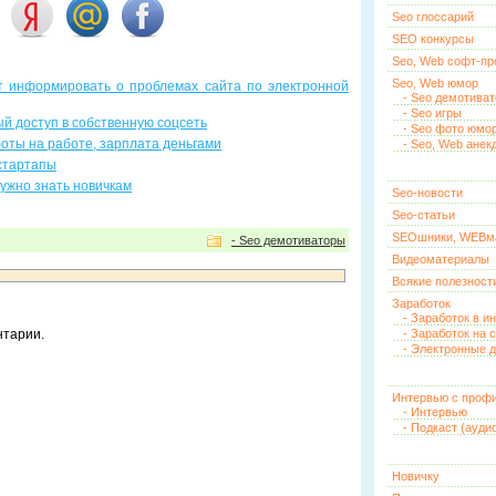
Seo глоссарий
SEO конкурсы
Seo, Web софт-п
Seo, Web юмор
т информировать о проблемах сайта по электронной
- Seo демотива
- Seo игры
ый доступ в собственную соцсеть
- Seo фото юмо
оты на работе, зарплата деньгами
- Seo, Web анек
 стартапы
ужно знать новичкам
Seo-новости
Seo-статьи
SEOшники, WEBм
- Seo демотиваторы
Видеоматериалы
Всякие полезност
Заработок
- Заработок в и
нтарии.
- Заработок на 
- Электронные д
Интервью с проф
- Интервью
- Подкаст (ауди
Новичку