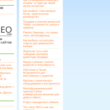
Как спланировать переезд в
Атырау: от идеи до новой
жизни на Каспии
ЯЮ
Как выбрать пластиковую
бочку: практическое
руководство
Продажа и покупка аккаунтов
Twitter: особенности, риски и
правила
Ремонт бампера: что нужно
знать автовладельцу
Как выбрать штукатурку:
советы для правильного
выбора
Жұмысқа түсу үшін
түйіндеме (резюме)
құрастыру жолдары
И
Форум Lolzteam: начало,
развитие и популярность
 чем суть
ой рекламы
Обучение в Чехии:
Возможности для
братные
иностранных студентов
ей
ов за
Магазин строительного
оборудования и инструмента
вод денег с
Многофункциональный
а
принтер Canon:
кс Деньги
универсальное решение для
дома и офиса
Project management software
Что такое SEO и как оно