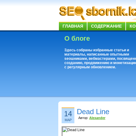
ГЛАВНАЯ
СОДЕРЖАНИЕ
КО
О блоге
Здесь собраны избранные статьи и
материалы, написанные опытными
seoшниками, вебмастерами, посвящен
созданию, продвижению и монетизации
с регулярным обновлением.
Dead Line
14
Автор:
Alexander
МАР