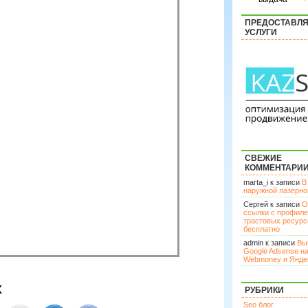
ПРЕДОСТАВЛ
УСЛУГИ
СВЕЖИЕ
КОММЕНТАРИ
marta_i к записи
В
наружной лазерн
Сергей к записи
О
ссылки с профил
трастовых ресурс
бесплатно
admin к записи
Вы
Google Adsense н
Webmoney и Янде
х
РУБРИКИ
Seo блог