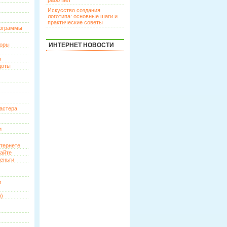
работает
Искусство создания
логотипа: основные шаги и
практические советы
рограммы
торы
ИНТЕРНЕТ НОВОСТИ
р
доты
астера
и
нтернете
сайте
еньги
и
о)