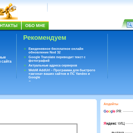
НТАКТЫ
ОБО МНЕ
Рекомендуем
Ежеденевное бесплатное онлайн
обновление Nod 32
ные
Google Translate переводит текст с
фотографий
 сайта
Актуальные адреса серверов
WebM AddUrl – Программа для быстрого
«загона» ваших сайтов в ПС Yandex и
Google
Существует вопросы, на которые не может
ответить даже Google
Переводчик Google для Android
Апдейты
G
o
o
g
le
PR
Я
ндекс
тИЦ
выдача