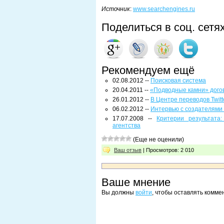
Источник
:
www.searchengines.ru
Поделиться в соц. сетя
Рекомендуем ещё
02.08.2012 --
Поисковая система
20.04.2011 --
«Подводные камни» дого
26.01.2012 --
В Центре переводов Twit
06.02.2012 --
Интервью с создателями W
17.07.2008 --
Критерии результата
агентства
(Еще не оценили)
Ваш отзыв
| Просмотров: 2 010
Ваше мнение
Вы должны
войти
, чтобы оставлять комме