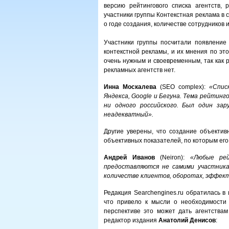
версию рейтингового списка агентств,
участники группы Контекстная реклама в 
о годе создания, количестве сотрудников
Участники группы посчитали появление 
контекстной рекламы, и их мнения по эт
очень нужным и своевременным, так как 
рекламных агентств нет.
Инна Москалева
(SEO complex):
«Спис
Яндекса, Google и Бегуна. Тема рейтинго
ни одного российского. Был один зар
неадекватный».
Другие уверены, что создание объективн
объективных показателей, по которым его
Андрей Иванов
(Neiron):
«Любые ре
предоставляются не самими участника
количестве клиентов, оборотах, эффек
Редакция Searchengines.ru обратилась в
что привело к мысли о необходимости с
перспективе это может дать агентства
редактор издания
Анатолий Денисов
: