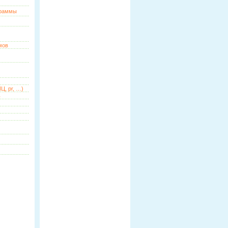
граммы
мов
Ц, pr, …)
ь