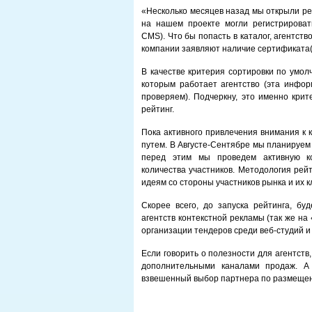
«Несколько месяцев назад мы открыли ре
на нашем проекте могли регистрировать
CMS). Что бы попасть в каталог, агентст
компании заявляют наличие сертификата(
В качестве критерия сортировки по умо
которым работает агентство (эта инфор
проверяем). Подчеркну, это именно крит
рейтинг.
Пока активного привлечения внимания к 
путем. В Августе-Сентябре мы планируем 
перед этим мы проведем активную к
количества участников. Методология рей
идеям со стороны участников рынка и их к
Скорее всего, до запуска рейтинга, бу
агентств контекстной рекламы (так же на 
организации тендеров среди веб-студий 
Если говорить о полезности для агентств,
дополнительными каналами продаж. А
взвешенный выбор партнера по размещен