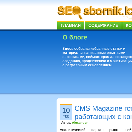
ГЛАВНАЯ
СОДЕРЖАНИЕ
КО
О блоге
Здесь собраны избранные статьи и
материалы, написанные опытными
seoшниками, вебмастерами, посвящен
созданию, продвижению и монетизации
с регулярным обновлением.
CMS Magazine гот
10
работающих с ко
ФЕВ
Автор:
Alexander
Аналитический портал рынка веб