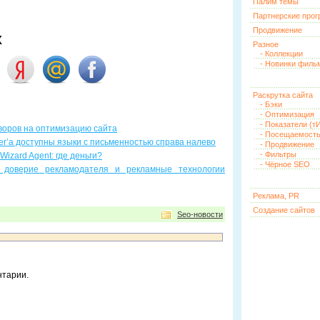
Палим темы
Партнерские про
Продвижение
х
Разное
- Коллекции
- Новинки филь
Раскрутка сайта
- Бэки
- Оптимизация
- Показатели (тИ
воров на оптимизацию сайта
- Посещаемост
ter’a доступны языки с письменностью справа налево
- Продвижение
- Фильтры
izard Agent: где деньги?
- Чёрное SEO
: доверие рекламодателя и рекламные технологии
Реклама, PR
Создание сайтов
Seo-новости
нтарии.