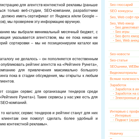
гистрацию для агентств контекстной рекламы (раньше
Seo глоссарий
ся только веб-студии, SEO-компании, разработчики
SEO конкурсы
во должно иметь сертификат от Яндекса и/или Google –
Seo, Web софт-п
ов), мы проверяем эту информацию вручную.
Seo, Web юмор
- Seo демотива
лчанию мы выбрали минимальный месячный бюджет, с
- Seo игры
- Seo фото юмо
мация указывается агентством, мы ее пока никак не
- Seo, Web анек
ерий сортировки – мы не позиционируем каталог как
Seo-новости
каталогу не делалось – он пополняется естественным
Seo-статьи
опубликовать рейтинг агентств на «Рейтинге Рунета»,
SEOшники, WEBм
омпанию для привлечения максимально большого
Видеоматериалы
тинга пока в стадии обсуждения, мы открыты к любым
Всякие полезност
лиентов.
Заработок
- Заработок в и
дет создан сервис для организации тендеров среди
- Заработок на 
«Рейтинге Рунета»). Такие сервисы у нас уже есть для
- Электронные д
и SEO-компаний.
Интервью с проф
 то каталог, сервис тендеров и рейтинг станут для них
- Интервью
 клиентам они помогут сделать более удобный и
- Подкаст (ауди
ию контекстной рекламы».
Новичку