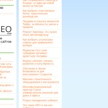
Как спланировать переезд в
Атырау: от идеи до новой
жизни на Каспии
ЯЮ
Как выбрать пластиковую
бочку: практическое
руководство
Продажа и покупка аккаунтов
Twitter: особенности, риски и
правила
Ремонт бампера: что нужно
знать автовладельцу
Как выбрать штукатурку:
советы для правильного
выбора
Жұмысқа түсу үшін
түйіндеме (резюме)
құрастыру жолдары
И
Форум Lolzteam: начало,
развитие и популярность
 чем суть
ой рекламы
Обучение в Чехии:
Возможности для
братные
иностранных студентов
ей
ов за
Магазин строительного
оборудования и инструмента
вод денег с
Многофункциональный
а
принтер Canon:
кс Деньги
универсальное решение для
дома и офиса
Project management software
Что такое SEO и как оно