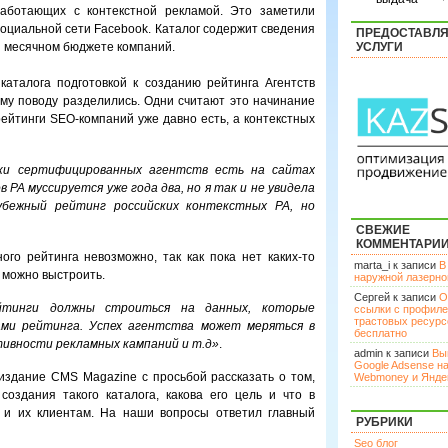
 работающих с контекстной рекламой. Это заметили
социальной сети Facebook. Каталог содержит сведения
ПРЕДОСТАВЛ
 и месячном бюджете компаний.
УСЛУГИ
каталога подготовкой к созданию рейтинга Агентств
ому поводу разделились. Одни считают это начинание
рейтинги SEO-компаний уже давно есть, а контекстных
ки сертифицированных агентств есть на сайтах
в РА муссируется уже года два, но я так и не увидела
убежный рейтинг российских контекстных РА, но
СВЕЖИЕ
КОММЕНТАРИ
ого рейтинга невозможно, так как пока нет каких-то
marta_i к записи
В
 можно выстроить.
наружной лазерн
Сергей к записи
О
йтинги должны строиться на данных, которые
ссылки с профил
трастовых ресурс
ми рейтинга. Успех агентства может меряться в
бесплатно
тивности рекламных кампаний и т.д»
.
admin к записи
Вы
Google Adsense н
 издание CMS Magazine с просьбой рассказать о том,
Webmoney и Янде
оздания такого каталога, какова его цель и что в
м и их клиентам. На наши вопросы ответил главный
РУБРИКИ
Seo блог