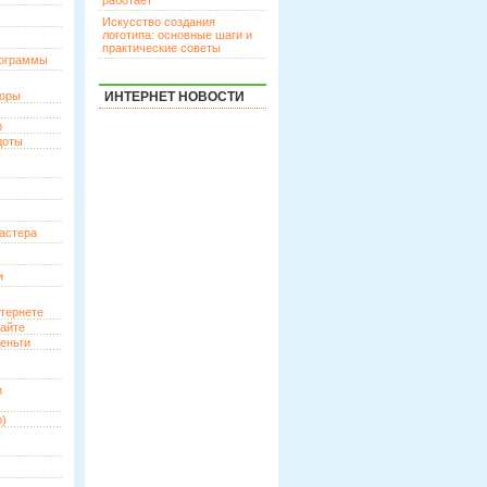
работает
Искусство создания
логотипа: основные шаги и
практические советы
рограммы
торы
ИНТЕРНЕТ НОВОСТИ
р
доты
астера
и
нтернете
сайте
еньги
и
о)