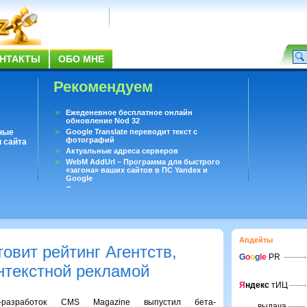
НТАКТЫ
ОБО МНЕ
Рекомендуем
Ежеденевное бесплатное онлайн
обновление Nod 32
ные
Google Translate переводит текст с
фотографий
 сайта
Актуальные адреса серверов
WebM AddUrl – Программа для быстрого
«загона» ваших сайтов в ПС Yandex и
Google
Существует вопросы, на которые не может
ответить даже Google
Переводчик Google для Android
Апдейты
овит рейтинг Агентств,
G
o
o
g
le
PR
нтекстной рекламой
Я
ндекс
тИЦ
-разработок CMS Magazine выпустил бета-
выдача