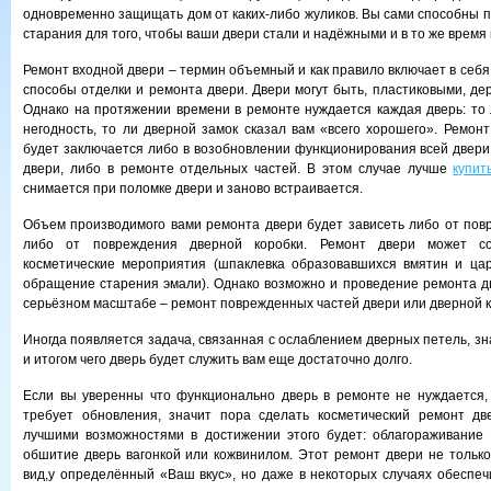
одновременно защищать дом от каких-либо жуликов. Вы сами способны 
старания для того, чтобы ваши двери стали и надёжными и в то же время
Ремонт входной двери – термин объемный и как правило включает в себ
способы отделки и ремонта двери. Двери могут быть, пластиковыми, де
Однако на протяжении времени в ремонте нуждается каждая дверь: то 
негодность, то ли дверной замок сказал вам «всего хорошего». Ремонт
будет заключается либо в возобновлении функционирования всей двери,
двери, либо в ремонте отдельных частей. В этом случае лучше
купит
снимается при поломке двери и заново встраивается.
Объем производимого вами ремонта двери будет зависеть либо от пов
либо от повреждения дверной коробки. Ремонт двери может с
косметические мероприятия (шпаклевка образовавшихся вмятин и цар
обращение старения эмали). Однако возможно и проведение ремонта д
серьёзном масштабе – ремонт поврежденных частей двери или дверной к
Иногда появляется задача, связанная с ослаблением дверных петель, зн
и итогом чего дверь будет служить вам еще достаточно долго.
Если вы уверенны что функционально дверь в ремонте не нуждается,
требует обновления, значит пора сделать косметический ремонт дв
лучшими возможностями в достижении этого будет: облагораживание
обшитие дверь вагонкой или кожвинилом. Этот ремонт двери не тольк
вид,у определённый «Ваш вкус», но даже в некоторых случаях обеспеч