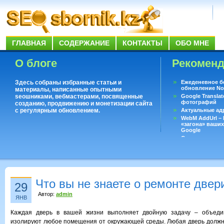
ГЛАВНАЯ
СОДЕРЖАНИЕ
КОНТАКТЫ
ОБО МНЕ
О блоге
Рекомен
Здесь собраны избранные статьи и
Ежеденевное б
обновление No
материалы, написанные опытными
seoшниками, вебмастерами, посвященные
Google Translat
фотографий
созданию, продвижению и монетизации сайта
с регулярным обновлением.
Актуальные ад
WebM AddUrl –
«загона» ваших
Google
Существует воп
ответить даже 
Переводчик Goo
Что вы не знаете о ремонте двер
29
Автор:
admin
ЯНВ
Каждая дверь в вашей жизни выполняет двойную задачу – объеди
изолируют любое помещения от окружающей среды. Любая дверь должн