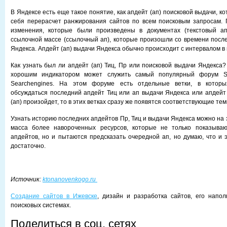
В Яндексе есть еще такое понятие, как апдейт (ап) поисковой выдачи, к
себя перерасчет ранжирования сайтов по всем поисковым запросам. 
изменения, которые были произведены в документах (текстовый а
ссылочной массе (ссылочный ап), которые произошли со времени посл
Яндекса. Апдейт (ап) выдачи Яндекса обычно происходит с интервалом в 
Как узнать был ли апдейт (ап) Тиц, Пр или поисковой выдачи Яндекса?
хорошим индикатором может служить самый популярный форум 
Searchengines. На этом форуме есть отдельные ветки, в которы
обсуждаться последний апдейт Тиц или ап выдачи Яндекса или апдейт 
(ап) произойдет, то в этих ветках сразу же появятся соответствующие тем
Узнать историю последних апдейтов Пр, Тиц и выдачи Яндекса можно на 
масса более навороченных ресурсов, которые не только показыва
апдейтов, но и пытаются предсказать очередной ап, но думаю, что и э
достаточно.
Источник:
ktonanovenkogo.ru
Создание сайтов в Ижевске
, дизайн и разработка сайтов, его напо
поисковых системах.
Поделиться в соц. сетях