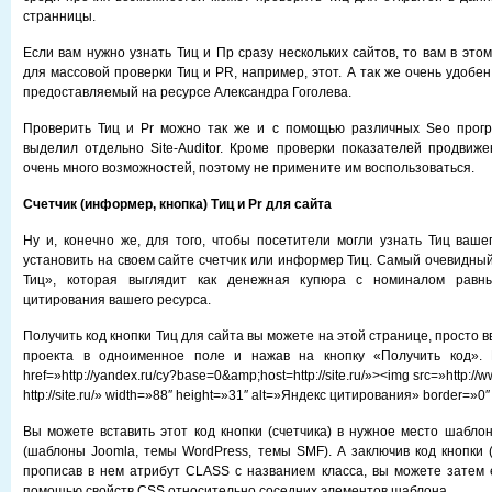
странницы.
Если вам нужно узнать Тиц и Пр сразу нескольких сайтов, то вам в это
для массовой проверки Тиц и PR, например, этот. А так же очень удобен,
предоставляемый на ресурсе Александра Гоголева.
Проверить Тиц и Pr можно так же и с помощью различных Seo прогр
выделил отдельно Site-Auditor. Кроме проверки показателей продвижен
очень много возможностей, поэтому не примените им воспользоваться.
Счетчик (информер, кнопка) Тиц и Pr для сайта
Ну и, конечно же, для того, чтобы посетители могли узнать Тиц ваше
установить на своем сайте счетчик или информер Тиц. Самый очевидный
Тиц», которая выглядит как денежная купюра с номиналом равн
цитирования вашего ресурса.
Получить код кнопки Тиц для сайта вы можете на этой странице, просто в
проекта в одноименное поле и нажав на кнопку «Получить код».
href=»http://yandex.ru/cy?base=0&amp;host=http://site.ru/»><img src=»http://
http://site.ru/» width=»88″ height=»31″ alt=»Яндекс цитирования» border=»0″
Вы можете вставить этот код кнопки (счетчика) в нужное место шабло
(шаблоны Joomla, темы WordPress, темы SMF). А заключив код кнопки (
прописав в нем атрибут CLASS с названием класса, вы можете затем 
помощью свойств CSS относительно соседних элементов шаблона.