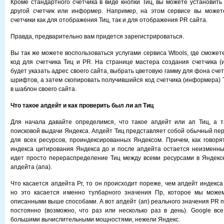
Кроме стандартного счетчика в виде кнопки Тиц, вы можете установить
другой счетчик или информер. Например, на этом сервисе вы может
счетчики как для отображения Тиц, так и для отображения PR сайта.
Правда, предварительно вам придется зарегистрироваться.
Вы так же можете воспользоваться услугами сервиса Wtools, где сможет
код для счетчика Тиц и PR. На странице мастера создания счетчика 
будет указать адрес своего сайта, выбрать цветовую гамму для фона счет
шрифтов, а затем скопировать получившийся код счетчика (информера) Т
в шаблон своего сайта.
Что такое апдейт и как проверить был ли ап Тиц
Для начала давайте определимся, что такое апдейт или ап Тиц, а т
поисковой выдачи Яндекса. Апдейт Тиц представляет собой обычный пер
для всех ресурсов, проиндексированных Яндексом. Причем, как говоря
индекса цитирования Яндекса до и после апдейта остается неизменным.
идет просто перераспределение Тиц между всеми ресурсами в Яндекс
апдейта (апа).
Что касается апдейта Pr, то он происходит пореже, чем апдейт индекс
но это касается именно тулбарного значения Пр, которое мы можем
описанными выше способами. А вот апдейт (ап) реального значения PR 
постоянно (возможно, что раз или несколько раз в день). Google вс
большими вычислительными мощностями, нежели Яндекс.