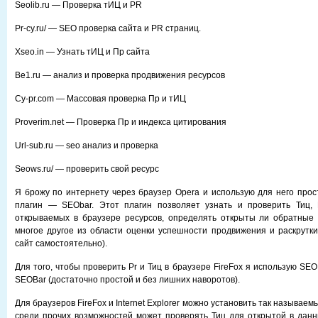
Seolib.ru — Проверка тИЦ и PR
Pr-cy.ru/ — SEO проверка сайта и PR страниц.
Xseo.in — Узнать тИЦ и Пр сайта
Be1.ru — анализ и проверка продвижения ресурсов
Cy-pr.com — Массовая проверка Пр и тИЦ
Proverim.net — Проверка Пр и индекса цитирования
Url-sub.ru — seo анализ и проверка
Seows.ru/ — проверить свой ресурс
Я брожу по интернету через браузер Opera и использую для него про
плагин — SEObar. Этот плагин позволяет узнать и проверить Тиц,
открываемых в браузере ресурсов, определять открыты ли обратные 
многое другое из области оценки успешности продвижения и раскрутки 
сайт самостоятельно).
Для того, чтобы проверить Pr и Тиц в браузере FireFox я использую SE
SEOBar (достаточно простой и без лишних наворотов).
Для браузеров FireFox и Internet Explorer можно установить так называе
среди прочих возможностей может проверять Тиц для открытой в дан