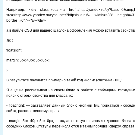
Например: <div class=»tic»><a href=»http://yandex.ru/cy?base=0&amp;hos
src=»http://www.yandex.ru/cycounter?http://site.ru/» width=»88″ height
border=»0″ /></a></div>
а в файле CSS для вашего шаблона оформления можно вставить свойства
.tic {
float:right;
margin: 5px 40px 5px 0px;
}
В результате получится примерно такой код кнопки (счетчика) Тиц:
Я еще на рассказывал на своем блоге о работе с таблицами каскадны
поясню строки свойства для класса tic:
- float:right; — заставляет данный блок с кнопкой Тиц прижаться к сосе
сайта, расположенному справа.
- margin: 5px 40px 5px 0px; — задает отступ в пикселях данного блока 
соседних блоков. Отступы перечисляются в таком порядке: сверху, справа,