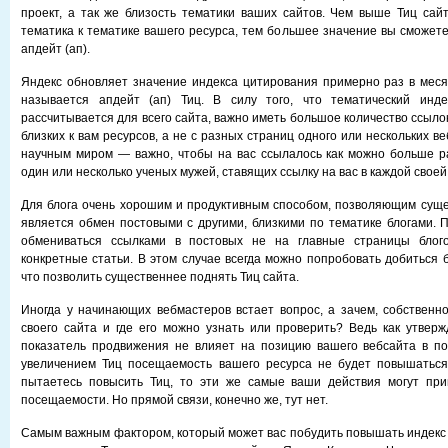
проект, а так же близость тематики ваших сайтов. Чем выше Тиц сай
тематика к тематике вашего ресурса, тем большее значение вы сможете
апдейт (ап).
Яндекс обновляет значение индекса цитирования примерно раз в мес
называется апдейт (ап) Тиц. В силу того, что тематический инде
рассчитывается для всего сайта, важно иметь большое количество ссыло
близких к вам ресурсов, а не с разных страниц одного или нескольких ве
научным миром — важно, чтобы на вас ссылалось как можно больше р
один или несколько ученых мужей, ставящих ссылку на вас в каждой своей
Для блога очень хорошим и продуктивным способом, позволяющим суще
является обмен постовыми с другими, близкими по тематике блогами. 
обмениваться ссылками в постовых не на главные страницы блого
конкретные статьи. В этом случае всегда можно попробовать добиться 
что позволить существеннее поднять Тиц сайта.
Иногда у начинающих вебмастеров встает вопрос, а зачем, собственно
своего сайта и где его можно узнать или проверить? Ведь как утверж
показатель продвижения не влияет на позицию вашего вебсайта в пои
увеличением Тиц посещаемость вашего ресурса не будет повышаться)
пытаетесь повысить Тиц, то эти же самые ваши действия могут при
посещаемости. Но прямой связи, конечно же, тут нет.
Самым важным фактором, который может вас побудить повышать индекс 