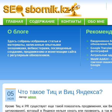
ГЛАВНАЯ
СОДЕРЖАНИЕ
КОНТАКТЫ
ОБО МНЕ
О блоге
Рекомен
Здесь собраны избранные статьи и
Ежеденевное б
обновление No
материалы, написанные опытными
seoшниками, вебмастерами, посвященные
Google Translat
фотографий
созданию, продвижению и монетизации сайта
с регулярным обновлением.
Актуальные ад
WebM AddUrl –
«загона» ваших
Google
Существует воп
ответить даже 
Переводчик Goo
Что такое Тиц и Виц Яндекса?
05
Автор:
admin
НОЯ
Кроме Тиц и PR существует еще такой показатель продвижения, как В
цитирования), который в Яндексе нельзя узнать или проверить, а так 