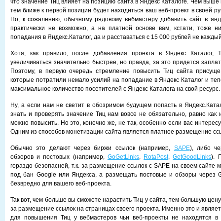
что значение Тиц влияет на позицию сайта в Яндекс Каталоге. Чем выше 
тем ближе к первой позиции будет находиться ваш веб-проект в своей ру
Но, к сожалению, обычному рядовому вебмастеру добавить сайт в янд
практически не возможно, а на платной основе вам, кстати, тоже н
попадания в Яндекс.Каталог, да и расставаться с 15 000 рублей не каждый
Хотя, как правило, после добавления проекта в Яндекс Каталог, 
увеличиваться значительно быстрее, но правда, за это придется заплат
Поэтому, в первую очередь стремление повысить Тиц сайта присуще
которые потратили немало усилий на попадание в Яндекс Каталог и теп
максимальное количество посетителей с Яндекс Каталога на свой ресурс.
Ну, а если нам не светит в обозримом будущем попасть в Яндекс.Катал
знать и проверять значение Тиц нам вовсе не обязательно, равно как и
можно повысить. Но это, конечно же, не так, особенно если вас интересу
Одним из способов монетизации сайта является платное размещение ссы
Обычно это делают через биржи ссылок (например,
SAPE
), либо ч
обзоров и постовых (например,
GoGetLinks
,
RotaPost
,
GetGoodLinks
). 
гораздо безопасней, т.к. за размещение ссылок с SAPE на своем сайте 
под бан Google или Яндекса, а размещать постовые и обзоры через G
безвредно для вашего веб-проекта.
Так вот, чем больше вы сможете нарастить Тиц у сайта, тем большую цен
за размещение ссылок на страницах своего проекта. Именно это и явля
для повышения Тиц у вебмастеров чьи веб-проекты не находятся в 