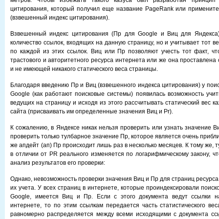
метров. Чтобы избежать такого казуса был разработан принцип 
цитирования, который получил еще название PageRank или примените
(взвешенный индекс цитирования).
Взвешенный индекс цитирования (Пр для Google и Виц для Яндекса)
количество ссылок, входящих на данную страницу, но и учитывает тот в
по каждой из этих ссылок. Виц или Пр позволяют учесть тот факт, чт
трастового и авторитетного ресурса интернета или же она проставлена 
и не имеющей никакого статического веса страницы.
Благодаря введению Пр и Виц (взвешенного индекса цитирования) у пои
Google (как работают поисковые системы) появилась возможность учит
ведущих на страницу и исходя из этого рассчитывать статический вес 
сайта (присваивать им определенные значения Виц и Pr).
К сожалению, в Яндексе никак нельзя проверить или узнать значение В
проверить только тулбарное значение Пр, которое является очень прибли
же апдейт (ап) Пр происходит лишь раз в несколько месяцев. К тому же, 
в отличии от PR реального изменяется по логарифмическому закону, чт
анализ результатов его проверки:
Однако, невозможность проверки значения Виц и Пр для страниц ресурс
их учета. У всех страниц в интернете, которые проиндексировали поис
Google, имеется Виц и Пр. Если с этого документа ведут ссылки н
интернете, то по этим ссылкам передается часть статистического веса
равномерно распределяется между всеми исходящими с документа ссы