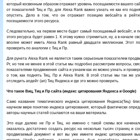
который косвенным образом отражает уровень посещаемости вашего сайт
от показателей Тиц и Пр, для Alexa Rank важно узнать не как его поднят
опустить. Дело в том, что он отражает позицию вебсайта в рейти
посещаемости этого ресурса.
Следовательно, на первом месте будет самый посещаемый вебсайт, и по
этого ресурса будет равен 1. К этому нужно стремиться, ну, а в начале с
вполне может иметь Alexa Rank равный двадцати миллионам. Этот по
проверить по аналогии с Тиц и Пр.
Для рунета Alexa Rank не является таким серьезным показателем продви
Pr, но тем не менее в этой статье мы подробно рассмотрим вопросы, св
показателями продвижения сайта и узнаем как их можно узнать и провери
о том, как поднять Тиц, Пр и Alexa Rank. В этой статье мы так же уз
отследить апдейт (ап) Тиц Яндекса и где это можно проверить.
Что такое Виц, Тиц и Пр сайта (индекс цитирования Яндекса и Google)
Само название тематического индекса цитирования Яндекса(Тиц) бли
научном мире понятию индекса цитирования, который фактически опреде
авторы научных статей ссылаются на ваши материалы.
Это еще далеко не Пр и Тиц, но именно с такой схемы все начинало
оказалось достаточно создать ресурс на несколько тысяч страниц и со
продвигаемый документ и вот вы уже имеете индекс цитирования вы