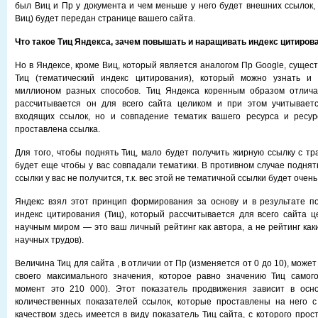
был Виц и Пр у документа и чем меньше у него будет внешних ссылок, 
Виц) будет передан странице вашего сайта.
Что такое Тиц Яндекса, зачем повышать и наращивать индекс цитиров
Но в Яндексе, кроме Виц, который является аналогом Пр Google, сущес
Тиц (тематический индекс цитирования), который можно узнать и
миллионом разных способов. Тиц Яндекса коренным образом отлича
рассчитывается он для всего сайта целиком и при этом учитываетс
входящих ссылок, но и совпадение тематик вашего ресурса и ресурс
проставлена ссылка.
Для того, чтобы поднять Тиц, мало будет получить жирную ссылку с тр
будет еще чтобы у вас совпадали тематики. В противном случае поднят
ссылки у вас не получится, т.к. вес этой не тематичной ссылки будет очен
Яндекс взял этот принцип формирования за основу и в результате п
индекс цитирования (Тиц), который рассчитывается для всего сайта ц
научным миром — это ваш личный рейтинг как автора, а не рейтинг как
научных трудов).
Величина Тиц для сайта , в отличии от Пр (изменяется от 0 до 10), може
своего максимального значения, которое равно значению Тиц самог
момент это 210 000). Этот показатель продвижения зависит в осно
количественных показателей ссылок, которые проставлены на него с
качеством здесь имеется в виду показатель Тиц сайта, с которого про