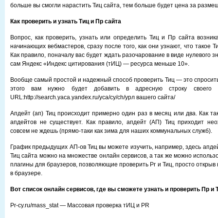
больше вы смогли нарастить Тиц сайта, тем больше будет цена за разме
Как проверить и узнать Тиц и Пр сайта
Вопрос, как проверить, узнать или определить Тиц и Пр сайта возника
начинающих вебмастеров, сразу после того, как они узнают, что такое Ти
Как правило, поначалу вас будет ждать разочарование в виде нулевого зн
сам Яндекс «Индекс цитирования (тИЦ) — ресурса меньше 10».
Вообще самый простой и надежный способ проверить Тиц — это спросить
этого вам нужно будет добавить в адресную строку своего 
URL:http://search.yaca.yandex.ru/yca/cy/ch/урл вашего сайта/
Апдейт (ап) Тиц происходит примерно один раз в месяц или два. Как та
апдейтов не существует. Как правило, апдейт (АП) Тиц приходит нео
совсем не ждешь (прямо-таки как зима для наших коммунальных служб).
График предыдущих АП-ов Тиц вы можете изучить, например, здесь апдейт
Тиц сайта можно на множестве онлайн сервисов, а так же можно исполь
плагины для браузеров, позволяющие проверить Pr и Тиц, просто открыв
в браузере.
Вот список онлайн сервисов, где вы сможете узнать и проверить Пр и 
Pr-cy.ru/mass_stat — Массовая проверка тИЦ и PR