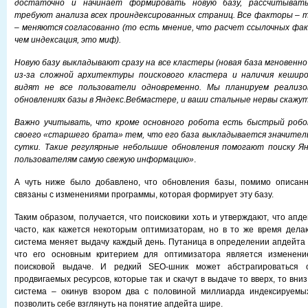
достаточно и начинает формировать новую базу, рассчитыват
требуют анализа всех проиндексированных страниц. Все факторы – т
– меняются согласованно (то есть мнение, что расчет ссылочных фа
чем индексация, это миф).
Новую базу выкладывают сразу на все кластеры (новая база мгновенно
из-за сложной архитектуры поискового кластера и наличия кешир
видят не все пользователи одновременно. Мы планируем реализо
обновлениях базы в Яндекс.Вебмастере, и ваши стальные нервы скажут н
Важно учитывать, что кроме основного робота есть быстрый робо
своего «старшего брата» тем, что его база выкладывается значитель
сутки. Такие регулярные небольшие обновления помогают поиску Я
пользователям самую свежую информацию»
.
А чуть ниже было добавлено, что обновления базы, помимо описанн
связаны с изменениями программы, которая формирует эту базу.
Таким образом, получается, что поисковики хоть и утверждают, что апд
часто, как кажется некоторым оптимизаторам, но в то же время делаю
система меняет выдачу каждый день. Путаница в определении апдейта п
что его основным критерием для оптимизатора является изменени
поисковой выдаче. И редкий SEO-шник может абстрагироваться 
продвигаемых ресурсов, которые так и скачут в выдаче то вверх, то вниз
система – окинув взором два с половиной миллиарда индексируемы
позволить себе взглянуть на понятие апдейта шире.