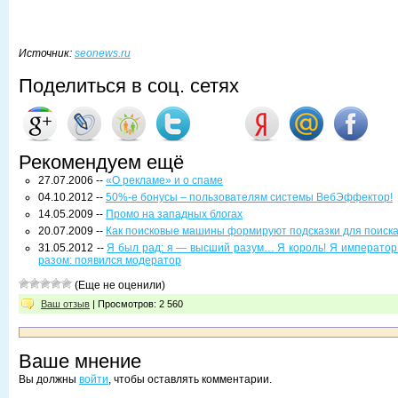
Источник:
seonews.ru
Поделиться в соц. сетях
Рекомендуем ещё
27.07.2006 --
«О рекламе» и о спаме
04.10.2012 --
50%-е бонусы – пользователям системы ВебЭффектор!
14.05.2009 --
Промо на западных блогах
20.07.2009 --
Как поисковые машины формируют подсказки для поиск
31.05.2012 --
Я был рад: я — высший разум… Я король! Я император
разом: появился модератор
(Еще не оценили)
Ваш отзыв
| Просмотров: 2 560
Ваше мнение
Вы должны
войти
, чтобы оставлять комментарии.