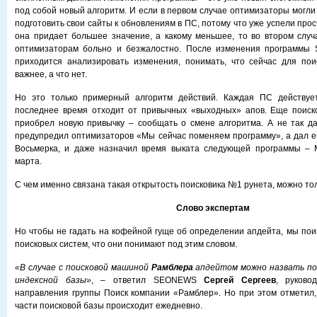
под собой новый алгоритм. И если в первом случае оптимизаторы могли
подготовить свои сайты к обновлениям в ПС, потому что уже успели прос
она придает большее значение, а какому меньшее, то во втором слу
оптимизаторам больно и безжалостно. После изменения программы 
приходится анализировать изменения, понимать, что сейчас для пои
важнее, а что нет.
Но это только примерный алгоритм действий. Каждая ПС действует
последнее время отходит от привычных «выходных» апов. Еще поиско
приобрел новую привычку – сообщать о смене алгоритма. А не так д
предупредил оптимизаторов «Мы сейчас поменяем программу», а дал е
Восьмерка, и даже назначил время выката следующей программы – 
марта.
С чем именно связана такая открытость поисковика №1 рунета, можно то
Слово экспертам
Но чтобы не гадать на кофейной гуще об определении апдейта, мы пои
поисковых систем, что они понимают под этим словом.
«В случае с поисковой машиной
Рамблера
апдейтом можно назвать по
индексной базы»
, – ответил SEONEWS
Сергей Сергеев
, руково
направления группы Поиск компании «Рамблер». Но при этом отметил,
части поисковой базы происходит ежедневно.