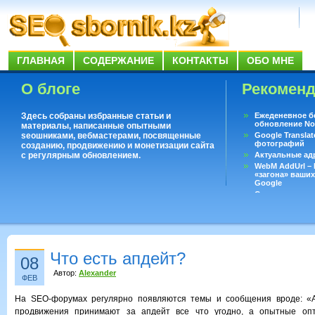
ГЛАВНАЯ
СОДЕРЖАНИЕ
КОНТАКТЫ
ОБО МНЕ
О блоге
Рекомен
Здесь собраны избранные статьи и
Ежеденевное б
обновление No
материалы, написанные опытными
seoшниками, вебмастерами, посвященные
Google Translat
фотографий
созданию, продвижению и монетизации сайта
с регулярным обновлением.
Актуальные ад
WebM AddUrl –
«загона» ваших
Google
Существует воп
ответить даже 
Переводчик Goo
Что есть апдейт?
08
Автор:
Alexander
ФЕВ
На SEO-форумах регулярно появляются темы и сообщения вроде: «А
продвижения принимают за апдейт все что угодно, а опытные опт