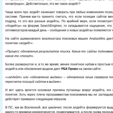
несведущих»
. Действительно, что же такое апдейт?
Чаще всего про апдейт начинают говорить при любых изменениях позиц
системе. Причем как-то принято считать, что если позиции сайтов ме
подряд, то это все разные апдейты. По крайней мере, если посмотре
«Апдейты» на форуме SearchEngines, то складывается ощущение, что
оптимизаторов каждый день – сообщения о новых апдейтах появляются чу
На сайте ашмановского анализатора поисковых машин Analyzethis дае
понятию «апдейт»:
«Процесс обновления результатов поиска. Какие-то сайты поднимают
какие-то «тонут»
.
Более развернутое и, в то же время, менее понятное нубам и простым 
апдейта или обновления выдачи дает
РБК Промо
на своем сайте:
«»апдейт» или «обновление выдачи» – обновление кеша серверов по
пересчета позиций сайтов в выдаче»
.
И вот здесь кроется основная причина путаницы вокруг апдейта, его
понятия. Хоть через плечо программистам поисковиков мы не заглядыва
действует примерно следующим образом.
В ПС, как во Вселенной, все циклично: после апдейта формируется выд
какого-то времени корректируется, подкручивается, а после снова проход