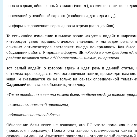
- новая версия, обновленный вариант (чего-л.); свежие новости, последни
- последний, уточнённый вариант (сообщения, доклада и т. д.);
- информ. исправленная версия, новая версия (напр., файла).
То есть любое изменение в выдаче вроде как уже и апдейт в широком
интересует узкое терминологическое значение, и мы ведем речь о я
опытных оптимизаторов заставляет иногда понервничать. Как было
обсуждении работы Яндекса на форуме SE:
«Когда в этом (разделе «Ап
разделе появится тема с 500 ответами – значит, он пришел»
.
Тот самый апдейт, о котором здесь и идет речь в данной статье, 
оптимизаторов создавать многостраничные топики, происходит намного
кеша. И сказывается он не только на сайтах определенной тематик
Садовский
попытался объяснить, что к чему:
«Такое поведение системы может быть следствием двух разных процес
- изменения поисковой программы,
- обновления поисковой базы»
.
Обновление базы вовсе не означает, что ПС что-то поменяла в ал
(поисковой программе). Просто она заново отранжировала сайты п
скопленным данным. Изменения программы – это уже новый системный