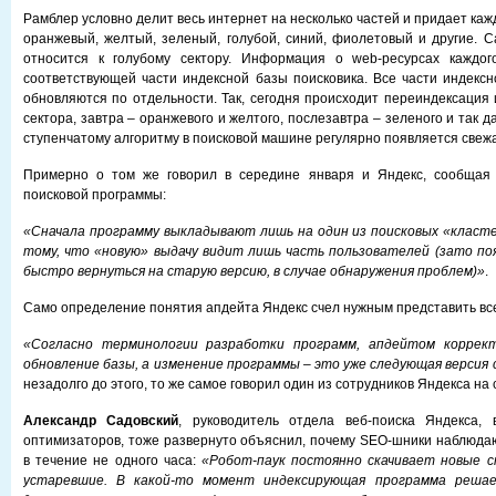
Рамблер условно делит весь интернет на несколько частей и придает кажд
оранжевый, желтый, зеленый, голубой, синий, фиолетовый и другие. 
относится к голубому сектору. Информация о web-ресурсах каждог
соответствующей части индексной базы поисковика. Все части индекс
обновляются по отдельности. Так, сегодня происходит переиндексация 
сектора, завтра – оранжевого и желтого, послезавтра – зеленого и так д
ступенчатому алгоритму в поисковой машине регулярно появляется све
Примерно о том же говорил в середине января и Яндекс, сообщая
поисковой программы:
«Сначала программу выкладывают лишь на один из поисковых «класте
тому, что «новую» выдачу видит лишь часть пользователей (зато по
быстро вернуться на старую версию, в случае обнаружения проблем)»
.
Само определение понятия апдейта Яндекс счел нужным представить вс
«Согласно терминологии разработки программ, апдейтом коррек
обновление базы, а изменение программы – это уже следующая версия
незадолго до этого, то же самое говорил один из сотрудников Яндекса на 
Александр Садовский
, руководитель отдела веб-поиска Яндекса, 
оптимизаторов, тоже развернуто объяснил, почему SEO-шники наблюда
в течение не одного часа:
«Робот-паук постоянно скачивает новые 
устаревшие. В какой-то момент индексирующая программа реша