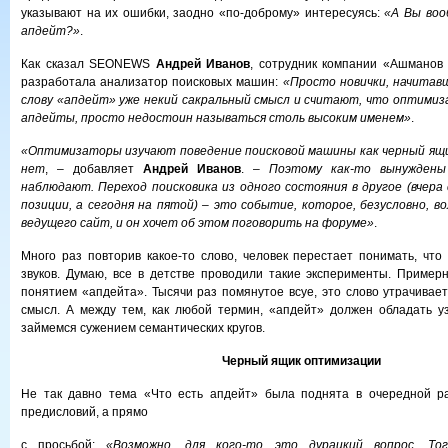
указывают на их ошибки, заодно «по-доброму» интересуясь:
«А Вы воо
апдейт?»
.
Как сказал SEONEWS
Андрей Иванов
, сотрудник компании «Ашманов
разработала анализатор поисковых машин:
«Просто новички, начитав
слову «апдейт» уже некий сакральный смысл и считают, что оптимиз
апдейты, просто недостоин называться столь высоким именем»
.
«Оптимизаторы изучают поведение поисковой машины как черный ящик
нет
, – добавляет
Андрей Иванов
. –
Поэтому как-то вынуждены
наблюдают. Переход поисковика из одного состояния в другое (вчера
позиции, а сегодня на пятой) – это событие, которое, безусловно, 
ведущего сайт, и он хочет об этом поговорить на форуме»
.
Много раз повторив какое-то слово, человек перестает понимать, что
звуков. Думаю, все в детстве проводили такие эксперименты. Пример
понятием «апдейта». Тысячи раз помянутое всуе, это слово утрачивае
смысл. А между тем, как любой термин, «апдейт» должен обладать у
займемся сужением семантических кругов.
Черный ящик оптимизации
Не так давно тема «Что есть апдейт» была поднята в очередной ра
предисловий, а прямо
с просьбой:
«Возможно, для кого-то это дурацкий вопрос. Тог