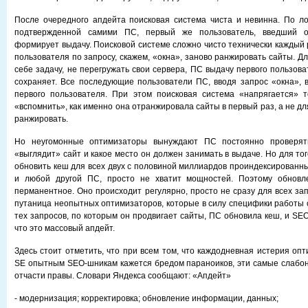
После очередного апдейта поисковая система чиста и невинна. По лог
подтвержденной самими ПС, первый же пользователь, введший о
формирует выдачу. Поисковой системе сложно чисто технически каждый 
пользователя по запросу, скажем, «окна», заново ранжировать сайты. Дл
себе задачу, не перегружать свои сервера, ПС выдачу первого пользова
сохраняет. Все последующие пользователи ПС, вводя запрос «окна», 
первого пользователя. При этом поисковая система «напрягается» т
«вспомнить», как именно она отранжировала сайты в первый раз, а не для
ранжировать.
Но неугомонные оптимизаторы вынуждают ПС постоянно проверять
«выглядит» сайт и какое место он должен занимать в выдаче. Но для т
обновить кеш для всех двух с половиной миллиардов проиндексированны
и любой другой ПС, просто не хватит мощностей. Поэтому обновл
перманентное. Оно происходит регулярно, просто не сразу для всех за
путаница неопытных оптимизаторов, которые в силу специфики работы с
тех запросов, по которым он продвигает сайты, ПС обновила кеш, и SEO
что это массовый апдейт.
Здесь стоит отметить, что при всем том, что каждодневная истерия оп
SE опытным SEO-шникам кажется бредом параноиков, эти самые слабо
отчасти правы. Словари Яндекса сообщают: «Апдейт»
- модернизация; корректировка; обновление информации, данных;