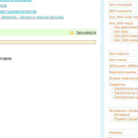
Seo глоссарий
еров
SEO конкурсы
олее тысячи патентов
т Adsense – белые и черные методы
Seo, Web софт-п
Seo, Web юмор
- Seo демотива
- Seo игры
Seo-новости
- Seo фото юмо
- Seo, Web анек
Seo-новости
нтарии.
Seo-статьи
SEOшники, WEBм
Видеоматериалы
Всякие полезност
Заработок
- Заработок в и
- Заработок на 
- Электронные д
Интервью с проф
- Интервью
- Подкаст (ауди
Новичку