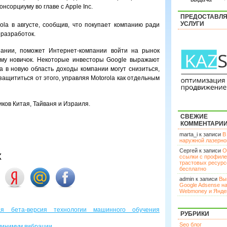
онсорциуму во главе с Apple Inc.
ПРЕДОСТАВЛ
УСЛУГИ
la в августе, сообщив, что покупает компанию ради
 разработок.
пании, поможет Интернет-компании войти на рынок
ему новичок. Некоторые инвесторы Google выражают
а в новую область доходы компании могут снизиться,
ащититься от этого, управляя Motorola как отдельным
ков Китая, Тайваня и Израиля.
СВЕЖИЕ
КОММЕНТАРИ
marta_i к записи
В
наружной лазерн
Сергей к записи
О
х
ссылки с профил
трастовых ресурс
бесплатно
admin к записи
Вы
Google Adsense н
Webmoney и Янде
ая бета-версия технологии машинного обучения
РУБРИКИ
Seo блог
минимум вибрации