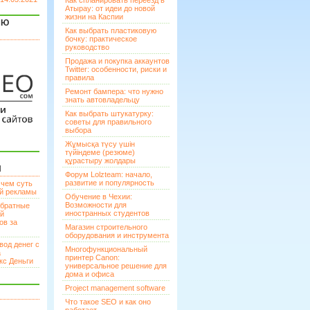
Как спланировать переезд в
Атырау: от идеи до новой
жизни на Каспии
ЯЮ
Как выбрать пластиковую
бочку: практическое
руководство
Продажа и покупка аккаунтов
Twitter: особенности, риски и
правила
Ремонт бампера: что нужно
знать автовладельцу
Как выбрать штукатурку:
советы для правильного
выбора
Жұмысқа түсу үшін
түйіндеме (резюме)
құрастыру жолдары
И
Форум Lolzteam: начало,
развитие и популярность
 чем суть
ой рекламы
Обучение в Чехии:
Возможности для
братные
иностранных студентов
ей
ов за
Магазин строительного
оборудования и инструмента
вод денег с
Многофункциональный
а
принтер Canon:
кс Деньги
универсальное решение для
дома и офиса
Project management software
Что такое SEO и как оно