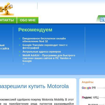
НТАКТЫ
ОБО МНЕ
Рекомендуем
Ежеденевное бесплатное онлайн
обновление Nod 32
ные
Google Translate переводит текст с
фотографий
 сайта
Актуальные адреса серверов
WebM AddUrl – Программа для быстрого
«загона» ваших сайтов в ПС Yandex и
Google
Существует вопросы, на которые не может
ответить даже Google
Переводчик Google для Android
Апдейты
азрешили купить Motorola
G
o
o
g
le
PR
Я
ндекс
тИЦ
омиссией одобрило покупку Motorola Mobility. В этот
е на приобретение ряда патентов разорившейся
выдача