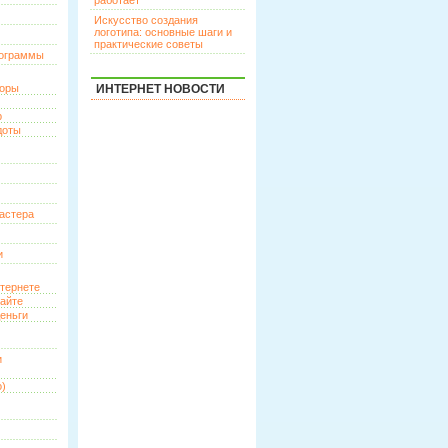
работает
Искусство создания
логотипа: основные шаги и
практические советы
рограммы
торы
ИНТЕРНЕТ НОВОСТИ
р
доты
астера
и
нтернете
сайте
еньги
и
о)