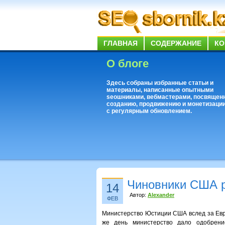
ГЛАВНАЯ
СОДЕРЖАНИЕ
КО
О блоге
Здесь собраны избранные статьи и
материалы, написанные опытными
seoшниками, вебмастерами, посвящен
созданию, продвижению и монетизации
с регулярным обновлением.
Чиновники США р
14
Автор:
Alexander
ФЕВ
Министерство Юстиции США вслед за Еврок
же день министерство дало одобрени