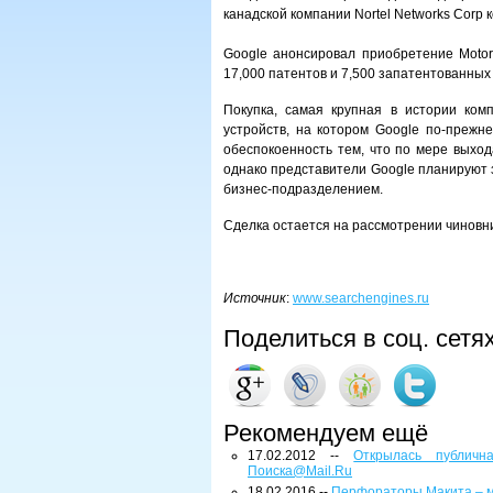
канадской компании Nortel Networks Corp к
Google анонсировал приобретение Motoro
17,000 патентов и 7,500 запатентованных
Покупка, самая крупная в истории ком
устройств, на котором Google по-прежн
обеспокоенность тем, что по мере выход
однако представители Google планируют з
бизнес-подразделением.
Сделка остается на рассмотрении чиновни
Источник
:
www.searchengines.ru
Поделиться в соц. сетя
Рекомендуем ещё
17.02.2012 --
Открылась публичн
Поиска@Mail.Ru
18.02.2016 --
Перфораторы Макита – 