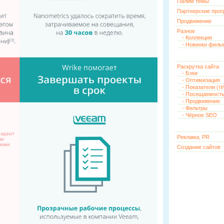
Палим темы
Партнерские про
Продвижение
Разное
- Коллекции
- Новинки филь
Раскрутка сайта
- Бэки
- Оптимизация
- Показатели (тИ
- Посещаемост
- Продвижение
- Фильтры
- Чёрное SEO
Реклама, PR
Создание сайтов