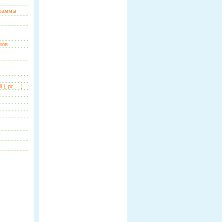
граммы
мов
Ц, pr, …)
ь