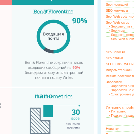
Seo глоссарий
SEO конкурсы
Seo, Web софт-п
Seo, Web юмор
- Seo демотива
- Seo игры
- Seo фото юмо
- Seo, Web анек
Seo-новости
Seo-статьи
SEOшники, WEBм
Видеоматериалы
Всякие полезност
Заработок
- Заработок в и
- Заработок на 
- Электронные д
Интервью с проф
- Интервью
- Подкаст (ауди
Новичку