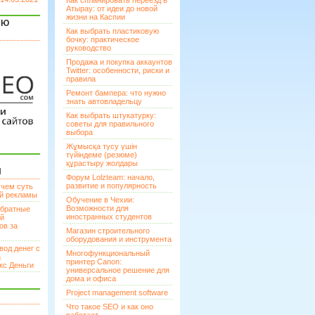
Как спланировать переезд в
Атырау: от идеи до новой
жизни на Каспии
ЯЮ
Как выбрать пластиковую
бочку: практическое
руководство
Продажа и покупка аккаунтов
Twitter: особенности, риски и
правила
Ремонт бампера: что нужно
знать автовладельцу
Как выбрать штукатурку:
советы для правильного
выбора
Жұмысқа түсу үшін
түйіндеме (резюме)
құрастыру жолдары
И
Форум Lolzteam: начало,
развитие и популярность
 чем суть
ой рекламы
Обучение в Чехии:
Возможности для
братные
иностранных студентов
ей
ов за
Магазин строительного
оборудования и инструмента
вод денег с
Многофункциональный
а
принтер Canon:
кс Деньги
универсальное решение для
дома и офиса
Project management software
Что такое SEO и как оно