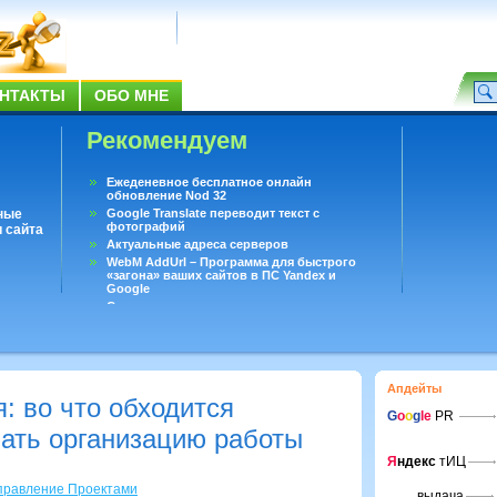
НТАКТЫ
ОБО МНЕ
Рекомендуем
Ежеденевное бесплатное онлайн
обновление Nod 32
ные
Google Translate переводит текст с
фотографий
 сайта
Актуальные адреса серверов
WebM AddUrl – Программа для быстрого
«загона» ваших сайтов в ПС Yandex и
Google
Существует вопросы, на которые не может
ответить даже Google
Переводчик Google для Android
Апдейты
: во что обходится
G
o
o
g
le
PR
ать организацию работы
Я
ндекс
тИЦ
Управление Проектами
выдача