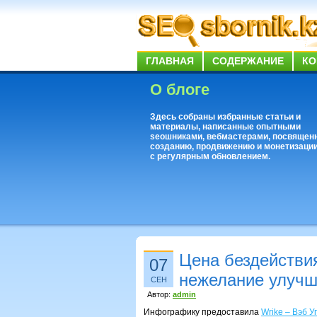
ГЛАВНАЯ
СОДЕРЖАНИЕ
КО
О блоге
Здесь собраны избранные статьи и
материалы, написанные опытными
seoшниками, вебмастерами, посвящен
созданию, продвижению и монетизации
с регулярным обновлением.
Цена бездействия
07
нежелание улучш
СЕН
Автор:
admin
Инфографику предоставила
Wrike – Вэб 