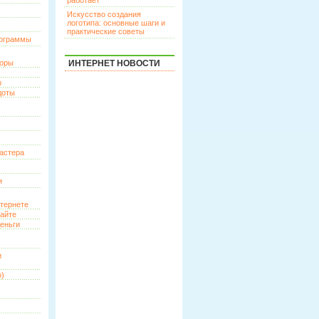
работает
Искусство создания
логотипа: основные шаги и
практические советы
рограммы
торы
ИНТЕРНЕТ НОВОСТИ
р
доты
астера
и
нтернете
сайте
еньги
и
о)