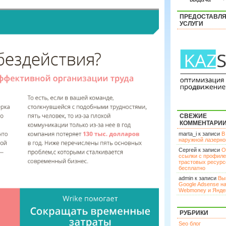
ПРЕДОСТАВЛ
УСЛУГИ
СВЕЖИЕ
КОММЕНТАРИ
marta_i к записи
В
наружной лазерн
Сергей к записи
О
ссылки с профил
трастовых ресурс
бесплатно
admin к записи
Вы
Google Adsense н
Webmoney и Янде
РУБРИКИ
Seo блог