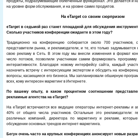
продукты, подразумевающие облегченный функционал. Это делается и на
на уровне форм обслуживания, и на уровне самих продуктов.
На eTarget со своим сюрпризом
eTarget в седьмой раз станет площадкой для обсуждения инструмент
Сколько участников конференции ожидаете в этом году?
Традиционно на конференцию собирается около 700 участников, 
представители рынка, и рекламодатели, и те, кто только задумывается 
свою рекламу в Сеть. В этом году мы внесли изменения в формат ко
число потоков, позволили участникам самим формировать программу 
интерактивности. Благодаря новому интерфейсу сайта, каждый участ
назначить встречу с интересующим экспертом и обсудить на конфере
вопросы, касающиеся его бизнеса. Мы запланировали обширную програм
всех, кому интересен маркетинг в Интернете.
По вашему опыту, в каком процентном соотношении представл
рекламные агентства на
eTarget?
На eTarget встречаются все ведущие операторы интернет-рекламы и аге
40% от общего числа участников. Остальные это рекламодатели: г
различных компаний, директора по маркетингу и рекламе, которые
обсуждении основных трендов интернет-маркетинга.
Бегун очень часто на крупных конференциях анонсирует новые разра