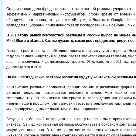
Ограниченная доля фрода позволяет контекстной рекламе удерживать с
эффективных маркетинговых инструментов. Игроки время от времени
обнаруженного фрода, это делал и «Бегун», и Яндекс, и Google. Циф
совпадали с цифрами приведенного вами исследования – в районе 17-22
В 2010 году рынок контекстной рекламы в России вырос не менее че
Mind Share и eLama). Как вы думаете, какой рост продемонстрирует сег
Говоря о росте рынка, необходимо понимать структуру этого роста. Нес
году рекламная индустрия в целом растет впечатляющими темпами, мног
еще не вернулись к докризисному уровню. Я думаю, что 2011 год пр
динамику, что и 2010.
На ваш взгляд, какие векторы развития будут у контекстной рекламы в
Контекстная реклама продолжит проникновение в различные форматы
активно продолжит развиваться реклама в видео. Нам крайне инт
экспериментах по сближению Интернета и телевидения как рекламн
«Бегун» еще в прошлом году запустил тестовые рекламные кампании на 
мы планируем и дальше двигаться в этом направлении.
Безусловно, большой потенциал развития у георекламы и привлечения 
бизнеса. Сейчас контекстная реклама обслуживает в основном компании
услуги дистанционно. В то же время остается неохваченным колосса
бизнесов, которые привязаны к конкретному месту и имеют определенны