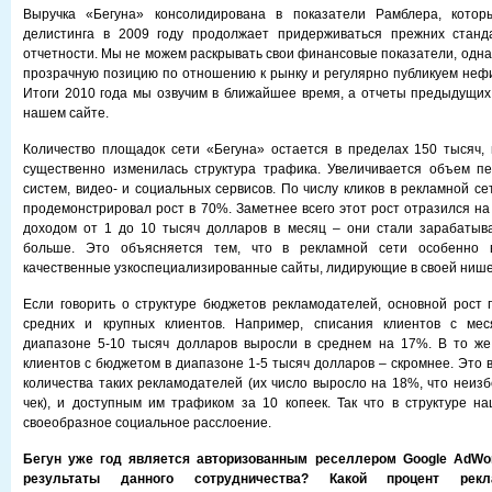
Выручка «Бегуна» консолидирована в показатели Рамблера, котор
делистинга в 2009 году продолжает придерживаться прежних станд
отчетности. Мы не можем раскрывать свои финансовые показатели, одна
прозрачную позицию по отношению к рынку и регулярно публикуем неф
Итоги 2010 года мы озвучим в ближайшее время, а отчеты предыдущих
нашем сайте.
Количество площадок сети «Бегуна» остается в пределах 150 тысяч,
существенно изменилась структура трафика. Увеличивается объем пе
систем, видео- и социальных сервисов. По числу кликов в рекламной се
продемонстрировал рост в 70%. Заметнее всего этот рост отразился на
доходом от 1 до 10 тысяч долларов в месяц – они стали зарабатыв
больше. Это объясняется тем, что в рекламной сети особенно 
качественные узкоспециализированные сайты, лидирующие в своей нише
Если говорить о структуре бюджетов рекламодателей, основной рост 
средних и крупных клиентов. Например, списания клиентов с ме
диапазоне 5-10 тысяч долларов выросли в среднем на 17%. В то же
клиентов с бюджетом в диапазоне 1-5 тысяч долларов – скромнее. Это 
количества таких рекламодателей (их число выросло на 18%, что неиз
чек), и доступным им трафиком за 10 копеек. Так что в структуре н
своеобразное социальное расслоение.
Бегун уже год является авторизованным реселлером Google AdWor
результаты данного сотрудничества? Какой процент рекл