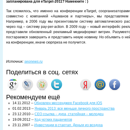
запланирована для
eTarget-2011? Намекните : )
Так сложилось, что именно на конференции eTarget, соорганизаторам
совместно с компанией «Ашманов и партнеры», мы представляем 
Например, в 2006 году мы презентовали систему автоматического рас
через год – систему pay-per-action. В 2009 году – новый интерфейс рекл
представили обновленный рекламный медиаформат витрин. Разумеется
постараемся завершить и представить некую новинку. Но объявить о не
на конференции, иначе сюрприза не получится.
Источник:
seonews.ru
Поделиться в соц. сетях
Рекомендуем ещё
14.11.2012 --
Обновлен мессенджер Facebook для iOS
01.02.2013 --
Январь 2013: все меньше личного пространства
23.12.2010 --
СЕО ссылка – дура, статейная – молодец
19.09.2012 --
Код чотких пацанчегов
23.11.2007 --
Инвестиции в стартап. Деньги из воздуха