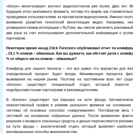
«Бегун» монетизирует контент видеохостингов уже более двух лет. 
будущем этого рекламного формата, потому что видим, как стремительн
проводимое пользователями за просмотром видеороликов. Именно поэт
внимание развитию технологий монетизации видео. Например, нек
усовершенствовав интеграцию с RuTube, мы смогли увеличить рекламный
два раза за счет использования дополнительной информации о ролик
партнером.
Некоторое время назад Click Forensics опубликовал отчет по кликфро
, 19,1 % кликов – обманные. Как вы думаете, как обстоят дела с клик
% от общего числа кликов – обманные?
Кликфрод для нашего бизнеса – это все равно что воровство для би
определенный процент будет всегда. Минимизация процента фро
выживания на нашем рынке. Поэтому на протяжении всех лет суще
«Бегуне» существует специальный отдел, который борется
недобросовестными партнерами и рекламодателями.
В «Бегуне» существуют три барьера на пути фрода. Автоматическ
некачественный трафик в режиме реального времени на основании
системы об основных способах «накручивания». Постфактум весь 
системой на основании собранных данных. После выявления факто
решение о возврате списанных средств, и деньги перечисляются реклам
на пути фрода – аналитический отдел, который выявляет наиболе
инновационные способы мошенничества.