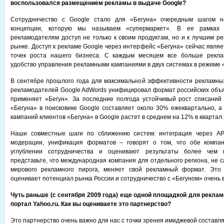
воспользовался размещением рекламы в выдаче Google?
Сотрудничество с Google стало для «Бегуна» очередным шагом н
концепции, которую мы называем «супермаркет». В ее рамках
рекламодателям доступ не только к своим продуктам, но и к лучшим 
рынке. Доступ к рекламе Google через интерфейс «Бегуна» сейчас явля
точек роста нашего бизнеса. С каждым месяцем все больше рекла
удобство управления рекламными кампаниями в двух системах в режиме «
В сентябре прошлого года для максимальной эффективности рекламны
рекламодателей Google AdWords унифицировал формат российских объя
применяет «Бегун». За последние полгода устойчивый рост списаний
«Бегуна» в поисковике Google составляет около 30% ежеквартально, а
кампаний клиентов «Бегуна» в Google растет в среднем на 12% в квартал.
Наши совместные шаги по сближению систем: интеграция через AP
модерации, унификация форматов – говорят о том, что обе компа
углублении сотрудничества и оценивают результаты более чем п
представьте, что международная компания для отдельного региона, не с
мирового рекламного пирога, меняет свой рекламный формат. Это 
оценивает потенциал рынка России и сотрудничество с «Бегуном» очень 
Чуть раньше (с сентября 2009 года) еще одной площадкой для рекла
портал Yahoo.ru. Как вы оцениваете это партнерство?
Это партнерство очень важно для нас с точки зрения имиджевой составл