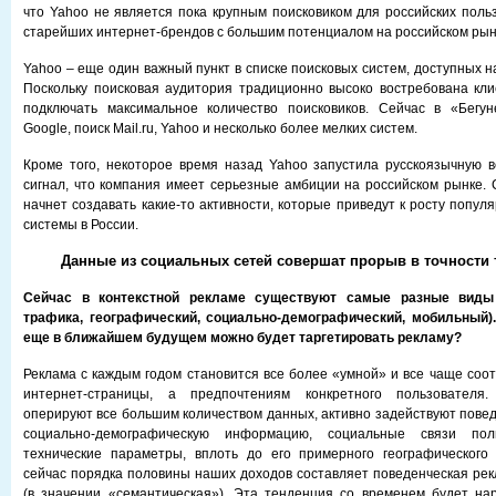
что Yahoo не является пока крупным поисковиком для российских польз
старейших интернет-брендов с большим потенциалом на российском рын
Yahoo – еще один важный пункт в списке поисковых систем, доступных 
Поскольку поисковая аудитория традиционно высоко востребована кл
подключать максимальное количество поисковиков. Сейчас в «Бегун
Google, поиск Mail.ru, Yahoo и несколько более мелких систем.
Кроме того, некоторое время назад Yahoo запустила русскоязычную 
сигнал, что компания имеет серьезные амбиции на российском рынке.
начнет создавать какие-то активности, которые приведут к росту попул
системы в России.
Данные из социальных сетей совершат прорыв в точности 
Сейчас в контекстной рекламе существуют самые разные виды 
трафика, географический, социально-демографический, мобильный).
еще в ближайшем будущем можно будет таргетировать рекламу?
Реклама с каждым годом становится все более «умной» и все чаще соот
интернет-страницы, а предпочтениям конкретного пользователя
оперируют все большим количеством данных, активно задействуют пове
социально-демографическую информацию, социальные связи по
технические параметры, вплоть до его примерного географического
сейчас порядка половины наших доходов составляет поведенческая рекл
(в значении «семантическая»). Эта тенденция со временем будет нар