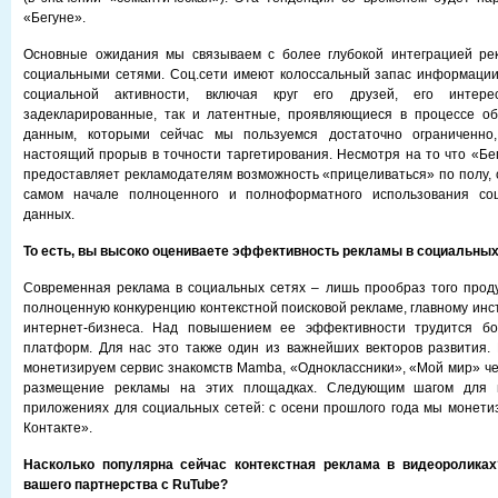
«Бегуне».
Основные ожидания мы связываем с более глубокой интеграцией ре
социальными сетями. Соц.сети имеют колоссальный запас информации
социальной активности, включая круг его друзей, его интер
задекларированные, так и латентные, проявляющиеся в процессе об
данным, которыми сейчас мы пользуемся достаточно ограниченно,
настоящий прорыв в точности таргетирования. Несмотря на то что «Бег
предоставляет рекламодателям возможность «прицеливаться» по полу, 
самом начале полноценного и полноформатного использования соц
данных.
То есть, вы высоко оцениваете эффективность рекламы в социальных
Современная реклама в социальных сетях – лишь прообраз того проду
полноценную конкуренцию контекстной поисковой рекламе, главному инс
интернет-бизнеса. Над повышением ее эффективности трудится бо
платформ. Для нас это также один из важнейших векторов развития.
монетизируем сервис знакомств Mamba, «Одноклассники», «Мой мир» ч
размещение рекламы на этих площадках. Следующим шагом для 
приложениях для социальных сетей: с осени прошлого года мы монет
Контакте».
Насколько популярна сейчас контекстная реклама в видеороликах
вашего партнерства с
RuTube?