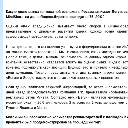
Какую долю рынка контекстной рекламы в России занимает Бегун, ес
MindShare,
на долю Яндекс.Директа приходится 75–80%
?
Оценки АКАР традиционно вызывают много споров в бизнес-ср
представление о динамике развития рынка, однако точно оцени
существующей методике эксперты не могут.
Несмотря на то, что мы активно участвуем в формировании отчетов АКА
ли можно считать корректной. Мы, к сожалению, своих доходов не им
Google тоже, а делать выводы, основываясь на данных одного игрока
компания, естественно, старается влиять на оценки рынка. Яндекс, гот
конечно, подчеркнуть свои позиции. Видимо, это и привело к несколь
доли компании. Трудно представить, что два крупных игрока рынка 
«Бегун» и Google, находятся в оставшихся паре десятках процентов.
Если деньги являются закрытой информацией, то охват – показатель
дней назад исследовательская компания TNS представила исследован
рекламных сетей Рунета. Согласно ему, «Бегун» является крупнейшей
месячный охват – 26,6 млн. человек. Это всего на 1 млн. меньше, чем
Рунета: Яндекса и Mail.ru .
Могли бы вы рассказать о количестве рекламодателей и площадок в 
процентах был продемонстрирован за прошедший год?