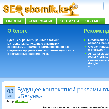
ГЛАВНАЯ
СОДЕРЖАНИЕ
КОНТАКТЫ
ОБО МНЕ
О блоге
Рекомен
Здесь собраны избранные статьи и
Ежеденевное б
обновление No
материалы, написанные опытными
seoшниками, вебмастерами, посвященные
Google Translat
фотографий
созданию, продвижению и монетизации сайта
с регулярным обновлением.
Актуальные ад
WebM AddUrl –
«загона» ваших
Google
Существует воп
ответить даже 
Переводчик Goo
Будущее контекстной рекламы г
03
«Бегуна»
МАР
Автор:
Alexander
Беседовал Алексей Басов, генеральный дире