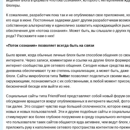
ведения блога в формате «потока сознания», которого с нетерпением жд
блогеры.
К сожалению, разработчик пока так и не опубликовал свое приложение, х
его еще в июне. Постоянные задержки дают другим разработчикам возмо
собственную альтернативу и единолично захватить нарождающийся рыно
обеспечения для «потока сознания». Может быть, вы слышали о других п
рода? Расскажите нам о них!
«Поток сознания» позволяет всегда быть на связи
Было время, когда обычные личные блоги были способом общения со сво
интернете. Через записи, комментарии и ссылки на другие блоги формир
интернет-сообщества для сетевого общения. Сегодня новые средства ве
дневника обеспечивают ту же степень социализации, а может быть, даже
блоги. Сайты микроблогов типа
Twitter
позволяют поделиться своими мыс
окружающими, познакомиться с их собственными, в любой момент присое
бесконечной беседе или выйти из нее.
Социальные сайты типа FriendFeed представляют собой новый форум сег
обсуждение вращается вокруг опубликованных в интернете мыслей, фото
так далее. Это создает чувство еще большей сплоченности, которое еже
новых и новых пользователей. Эти и другие подобные сайты и социальн
стимулируют все более глубокое погружение в среду социального интерне
что пользователи таких сайтов общаются куда активнее, чем ведут блоги,
приложить руку к наполнению сетевого пространства контентом по-преж