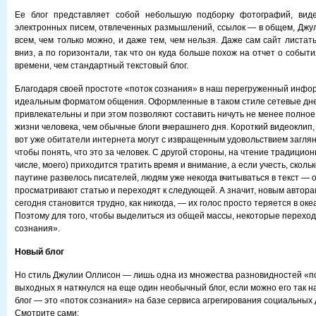
Ее блог представляет собой небольшую подборку фотографий, виде
электронных писем, отвлеченных размышлений, ссылок — в общем, Джул
всем, чем только можно, и даже тем, чем нельзя. Даже сам сайт листат
вниз, а по горизонтали, так что он куда больше похож на отчет о событ
времени, чем стандартный текстовый блог.
Благодаря своей простоте «поток сознания» в наш перегруженный инфо
идеальным форматом общения. Оформленные в таком стиле сетевые дне
привлекательны и при этом позволяют составить ничуть не менее полное
жизни человека, чем обычные блоги вчерашнего дня. Короткий видеоклип
вот уже обитатели интернета могут с извращенным удовольствием заглян
чтобы понять, что это за человек. С другой стороны, на чтение традицион
числе, моего) приходится тратить время и внимание, а если учесть, сколь
паутине развелось писателей, людям уже некогда вчитываться в текст — 
просматривают статью и переходят к следующей. А значит, новым автора
сегодня становится трудно, как никогда, — их голос просто теряется в оке
Поэтому для того, чтобы выделиться из общей массы, некоторые переход
сознания».
Новый блог
Но стиль Джулии Оллисон — лишь одна из множества разновидностей «п
выходных я наткнулся на еще один необычный блог, если можно его так н
блог — это «поток сознания» на базе сервиса агрегирования социальных 
Смотрите сами: