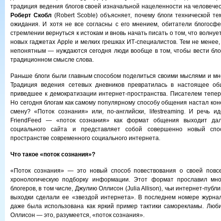
традиция ведения блогов своей изначальной нацеленности на человече
Роберт Скобл
(Robert Scoble) объясняет, почему блоги технической т
ожидания.
И хотя не все согласны с его мнением, обитатели блогосф
стремлении вернуться к истокам и вновь начать писать о том, что волнует
новых гаджетах Apple и мелких грешках ИТ-специалистов. Тем не менее
непонятным — нуждаются сегодня люди вообще в том, чтобы вести бло
традиционном смысле слова.
Раньше блоги были главным способом поделиться своими мыслями и мн
Традиция ведения сетевых дневников превратилась в настоящее об
приведшее к демократизации интернет-пространства. Писателем тепер
Но сегодня блогам как самому популярному способу общения настал кон
смену? «Поток сознания» или, по-английски, lifestreaming. И речь и
FriendFeed — «поток сознания» как формат общения выходит дал
социального сайта и представляет собой совершенно новый спо
пространстве современного социального интернета.
Что такое «поток сознания»?
«Поток сознания» — это новый способ повествования о своей повс
хронологическую подборку информации. Этот формат прославил мн
блогеров, в том числе, Джулию Оллисон (Julia Allison), чьи интернет-пуб
выходки сделали ее «звездой интернета». В последнем номере журна
даже была использована как яркий пример тактики саморекламы. Лю
Оллисон — это, разумеется, «поток сознания».