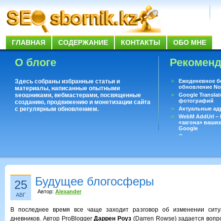
ГЛАВНАЯ
СОДЕРЖАНИЕ
КОНТАКТЫ
ОБО МНЕ
О блоге
Рекомен
Здесь собраны избранные статьи и
Ежеденевное б
обновление No
материалы, написанные опытными
seoшниками, вебмастерами, посвященные
Google Translat
фотографий
созданию, продвижению и монетизации сайта
с регулярным обновлением.
Актуальные ад
WebM AddUrl –
«загона» ваших
Google
Существует воп
ответить даже 
Переводчик Goo
Будущее блогосферы
25
Автор:
Alexander
АВГ
В последнее время все чаще заходит разговор об изменении ситу
дневников. Автор ProBlogger
Даррен Роуз
(Darren Rowse) задается вопр