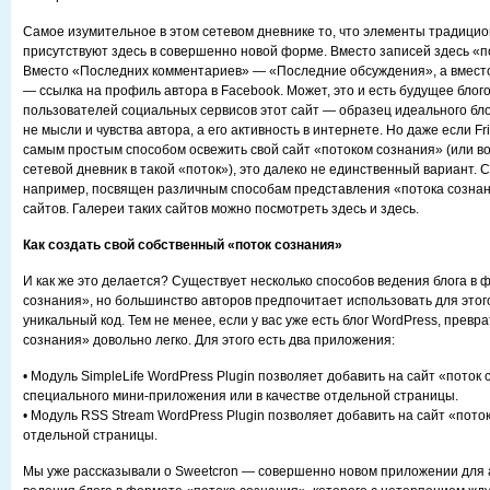
Самое изумительное в этом сетевом дневнике то, что элементы традицио
присутствуют здесь в совершенно новой форме. Вместо записей здесь «п
Вместо «Последних комментариев» — «Последние обсуждения», а вмест
— ссылка на профиль автора в Facebook. Может, это и есть будущее бло
пользователей социальных сервисов этот сайт — образец идеального бло
не мысли и чувства автора, а его активность в интернете. Но даже если F
самым простым способом освежить свой сайт «потоком сознания» (или в
сетевой дневник в такой «поток»), это далеко не единственный вариант. Са
например, посвящен различным способам представления «потока сознан
сайтов. Галереи таких сайтов можно посмотреть здесь и здесь.
Как создать свой собственный «поток сознания»
И как же это делается? Существует несколько способов ведения блога в 
сознания», но большинство авторов предпочитает использовать для этог
уникальный код. Тем не менее, если у вас уже есть блог WordPress, превра
сознания» довольно легко. Для этого есть два приложения:
• Модуль SimpleLife WordPress Plugin позволяет добавить на сайт «поток 
специального мини-приложения или в качестве отдельной страницы.
• Модуль RSS Stream WordPress Plugin позволяет добавить на сайт «поток
отдельной страницы.
Мы уже рассказывали о Sweetcron — совершенно новом приложении для 