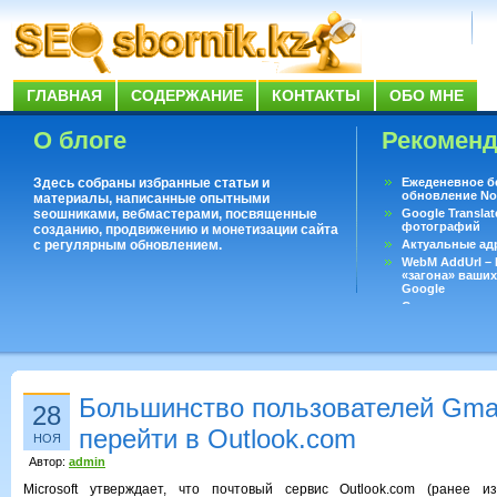
ГЛАВНАЯ
СОДЕРЖАНИЕ
КОНТАКТЫ
ОБО МНЕ
О блоге
Рекомен
Здесь собраны избранные статьи и
Ежеденевное б
обновление No
материалы, написанные опытными
seoшниками, вебмастерами, посвященные
Google Translat
фотографий
созданию, продвижению и монетизации сайта
с регулярным обновлением.
Актуальные ад
WebM AddUrl –
«загона» ваших
Google
Существует воп
ответить даже 
Переводчик Goo
Большинство пользователей Gmai
28
перейти в Outlook.com
НОЯ
Автор:
admin
Microsoft утверждает, что почтовый сервис Outlook.com (ранее из