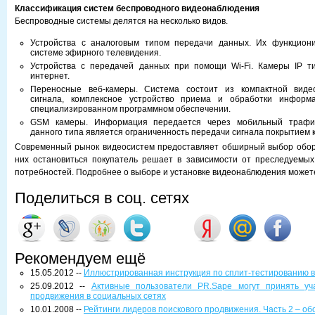
Классификация систем беспроводного видеонаблюдения
Беспроводные системы делятся на несколько видов.
Устройства с аналоговым типом передачи данных. Их функцион
системе эфирного телевидения.
Устройства с передачей данных при помощи Wi-Fi. Камеры IP т
интернет.
Переносные веб-камеры. Система состоит из компактной виде
сигнала, комплексное устройство приема и обработки информ
специализированном программном обеспечении.
GSM камеры. Информация передается через мобильный трафи
данного типа является ограниченность передачи сигнала покрытием 
Современный рынок видеосистем предоставляет обширный выбор обору
них остановиться покупатель решает в зависимости от преследуемых
потребностей. Подробнее о выборе и установке видеонаблюдения может
Поделиться в соц. сетях
Рекомендуем ещё
15.05.2012 --
Иллюстрированная инструкция по сплит-тестированию в
25.09.2012 --
Активные пользователи PR.Sape могут принять уч
продвижения в социальных сетях
10.01.2008 --
Рейтинги лидеров поискового продвижения. Часть 2 – о