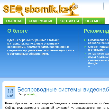
ГЛАВНАЯ
СОДЕРЖАНИЕ
КОНТАКТЫ
ОБО МНЕ
О блоге
Рекомен
Здесь собраны избранные статьи и
Ежеденевное б
обновление No
материалы, написанные опытными
seoшниками, вебмастерами, посвященные
Google Translat
фотографий
созданию, продвижению и монетизации сайта
с регулярным обновлением.
Актуальные ад
WebM AddUrl –
«загона» ваших
Google
Существует воп
ответить даже 
Переводчик Goo
Беспроводные системы видеона
18
Автор:
admin
МАЙ
Разнообразные системы видеонаблюдения – неотъемлемые части безо
Сейчас видеокамеры с охранной функцией устанавливаются не тол