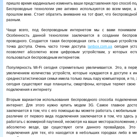
пришло время кардинально изменить ваши представления про способ под
Беспроводные технологии уже активно используются во всем мире, а
прошлом веке. Стоит обратить внимание на тот факт, что беспроводно
разным.
Чаще всего, под беспроводным интернетом мы с вами понимаем и
Особенность данной технологии заключается в создании беспров
проводного. Создается такая беспроводная сеть с помощью устройств
точка доступа. Очень часто точки доступа
lanbox.com.ua
сегодня уст
позволяет абсолютно всем цифровым устройствам, у которых есть
пользоваться беспроводным интернетом.
Популярность Wi-Fi сегодня стремительно увеличивается. Это, в перв
увеличением количества устройств, которые нуждаются в доступе к и
среднестатистическая семья имела только лишь пару компьютеров, и то, э
сегодня существуют еще планшеты, смартфоны, которые теряют свою 
подключения к интернету.
Вторым вариантом использования беспроводного способа подключени
интернет. Для этого нужно купить модем 3G. Самое главное досто
заключается в том, что с его помощью вы можете работать с мобильным
различие от первого вида подключения заключается в том, что здесь у
работать с всемирной паутиной, несмотря на ваше месторасположение, 
абсолютно везде, где существуют сети данного провайдера. Эт
подключения для тех, кто находится в небольших городках либо в ме