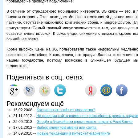
провайдер не проводит подключение.
В отличие от стандартного мобильного интернета, 3G связь — это, в 
высокая скорость. Это также дает больше возможностей для постоянног
паутине, отсутствие каких-либо критических сбоев, и многое другое. 
присутствуют. Самый главный минус заключается в том, что цена для 
остается очень высокой. К сожалению, снижение стоимости, скорее все
ближайшее время.
Кроме высокой цены на 3G, пользователи также недовольны медленно
возникновением сбоев. К сожалению, это правда. Данная технология то
нашем государстве, поэтому возможно в ближайшем будущем м
недостатков.
Поделиться в соц. сетях
Рекомендуем ещё
15.02.2008 --
Как защитить сайт от воровства?
21.11.2012 --
На позиции сайта влияет его способность решать задач
25.09.2012 --
Google в ближайшее время может закрыть FeedBurner
17.01.2012 --
Выбор клиентом имени для сайта
14.09.2010 --
Новые тенденции в интернет-маркетинге