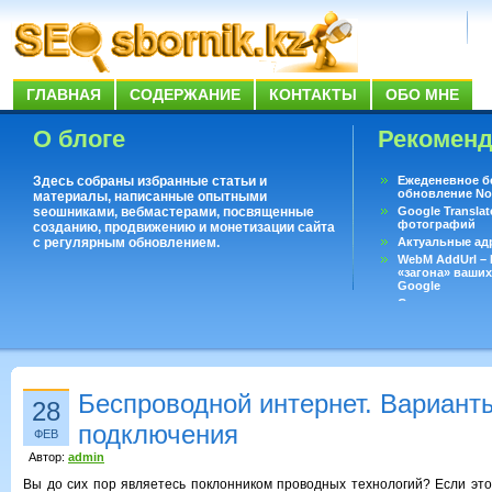
ГЛАВНАЯ
СОДЕРЖАНИЕ
КОНТАКТЫ
ОБО МНЕ
О блоге
Рекомен
Здесь собраны избранные статьи и
Ежеденевное б
обновление No
материалы, написанные опытными
seoшниками, вебмастерами, посвященные
Google Translat
фотографий
созданию, продвижению и монетизации сайта
с регулярным обновлением.
Актуальные ад
WebM AddUrl –
«загона» ваших
Google
Существует воп
ответить даже 
Переводчик Goo
Беспроводной интернет. Вариант
28
подключения
ФЕВ
Автор:
admin
Вы до сих пор являетесь поклонником проводных технологий? Если это 