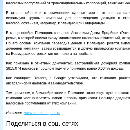
налоговых поступлений от транснациональных корпораций, таких как Goo
В стране объявили о применении суровых мер в отношении нало
используют крупные компании для перемещения доходов в стр
налогообложением, например, Ирландию или Нидерланды.
В конце ноября Помощник казначея Австралии Дэвид Бредбери (David
речью, в которой описал схему минимизации налоговых отчислений, кото
По его словам, компания переводит деньги в Ирландию, роялти выпл
дочерней компании, затем возвращается в другую ирландскую компани
на Бермудских островах, где нет налога на прибыль.
Как показано в отчетных документах, австралийская дочерняя компа
$815,074 налогов в прошлом году, что примерно равно 0.004% дохода.
Как сообщает Reuters, в Google утверждают, что компания работ
австралийским налоговым законодательством.
Тем временем, в Великобритании и Германии также ищут пути застави
компании честно платить налоги. Страны призывают Большую двадцат
налоговые поступления от этих компаний.
Источник
:
www.searchengines.ru
Поделиться в соц. сетях