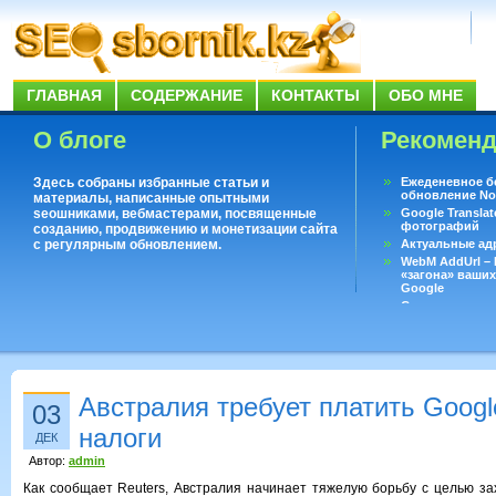
ГЛАВНАЯ
СОДЕРЖАНИЕ
КОНТАКТЫ
ОБО МНЕ
О блоге
Рекомен
Здесь собраны избранные статьи и
Ежеденевное б
обновление No
материалы, написанные опытными
seoшниками, вебмастерами, посвященные
Google Translat
фотографий
созданию, продвижению и монетизации сайта
с регулярным обновлением.
Актуальные ад
WebM AddUrl –
«загона» ваших
Google
Существует воп
ответить даже 
Переводчик Goo
Австралия требует платить Googl
03
налоги
ДЕК
Автор:
admin
Как сообщает Reuters, Австралия начинает тяжелую борьбу с целью з