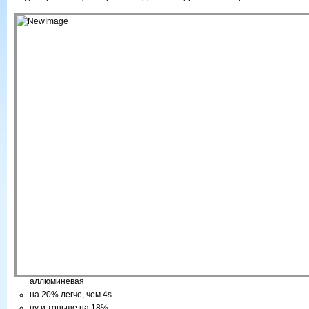
аллюминевая
на 20% легче, чем 4s
ну и тоньше на 18%