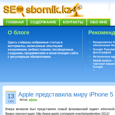
ГЛАВНАЯ
СОДЕРЖАНИЕ
КОНТАКТЫ
ОБО МНЕ
О блоге
Рекомен
Здесь собраны избранные статьи и
Ежеденевное б
обновление No
материалы, написанные опытными
seoшниками, вебмастерами, посвященные
Google Translat
фотографий
созданию, продвижению и монетизации сайта
с регулярным обновлением.
Актуальные ад
WebM AddUrl –
«загона» ваших
Google
Существует воп
ответить даже 
Переводчик Goo
Apple представила миру iPhone 5
13
Автор:
admin
СЕН
Вчера вечером был представлен новый флагманский гаджет яблочной 
Видео презентации: http://www.apple.com/apple-events/september-2012/