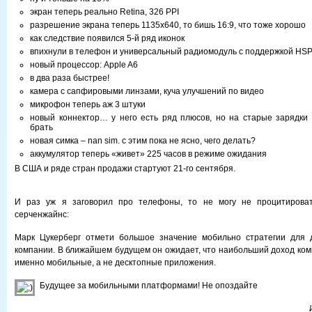
экран теперь реально Retina, 326 PPI
разрешение экрана теперь 1135х640, то бишь 16:9, что тоже хорошо
как следствие появился 5-й ряд иконок
впихнули в телефон и универсальный радиомодуль с поддержкой HS
новый процессор: Apple A6
в два раза быстрее!
камера с сапфировыми линзами, куча улучшений по видео
микрофон теперь аж 3 штуки
новый коннектор… у него есть ряд плюсов, но на старые зарядки
брать
новая симка – nan sim. с этим пока не ясно, чего делать?
аккумулятор теперь «живет» 225 часов в режиме ожидания
В США и ряде стран продажи стартуют 21-го сентября.
И раз уж я заговорил про телефоны, то не могу не процитироват
серченжайнс:
Марк Цукерберг отмети большое значение мобильно стратегии для 
компании. В ближайшем будущем он ожидает, что наибольший доход ком
именно мобильные, а не десктопные приложения.
Будущее за мобильными платформами! Не опоздайте