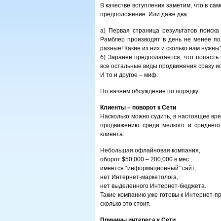
В качестве вступления заметим, что в са
предположение. Или даже два:
а) Первая страница результатов поиска
Рамблер производят в день не менее по
разные! Какие из них и сколько нам нужны
б) Заранее предполагается, что попасть
все остальные виды продвижения сразу и
И то и другое – миф.
Но начнём обсуждение по порядку.
Клиенты – поворот к Сети
Насколько можно судить, в настоящее вр
продвижению среди мелкого и среднего
клиента:
Небольшая офлайновая компания,
оборот $50,000 – 200,000 в мес.,
имеется “информационный” сайт,
нет Интернет-маркетолога,
нет выделенного Интернет-бюджета.
Такие компанию уже готовы к Интернет-про
сколько это стоит.
Причины интереса к Сети