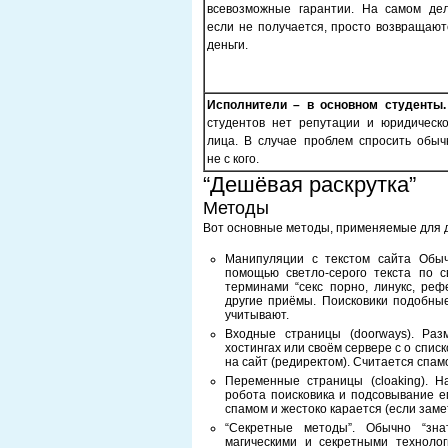
всевозможные гарантии. На самом дел
если не получается, просто возвращают
деньги.
Исполнители – в основном студенты.
студентов нет репутации и юридическо
лица. В случае проблем спросить обыч
не с кого.
“Дешёвая раскрутка”
Методы
Вот основные методы, применяемые для д
Манипуляции с текстом сайта Обыч
помощью светло-серого текста по с
терминами “секс порно, линукс, ре
другие приёмы. Поисковики подобны
учитывают.
Входные страницы (doorways). Ра
хостингах или своём сервере с о спи
на сайт (редиректом). Считается спам
Переменные страницы (cloaking). Н
робота поисковика и подсовывание ем
спамом и жестоко карается (если заме
“Секретные методы”. Обычно “зна
магическими и секретными техноло