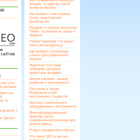
Как спланировать переезд в
Атырау: от идеи до новой
жизни на Каспии
ЯЮ
Как выбрать пластиковую
бочку: практическое
руководство
Продажа и покупка аккаунтов
Twitter: особенности, риски и
правила
Ремонт бампера: что нужно
знать автовладельцу
Как выбрать штукатурку:
советы для правильного
выбора
Жұмысқа түсу үшін
түйіндеме (резюме)
құрастыру жолдары
И
Форум Lolzteam: начало,
развитие и популярность
 чем суть
ой рекламы
Обучение в Чехии:
Возможности для
братные
иностранных студентов
ей
ов за
Магазин строительного
оборудования и инструмента
вод денег с
Многофункциональный
а
принтер Canon:
кс Деньги
универсальное решение для
дома и офиса
Project management software
Что такое SEO и как оно