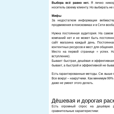
Выбора всё равно нет.
Я лично никогд
носитель своему клиенту. Но выбирать не 
Мифы
За недостатком информации вебмасте
продвижения в поисковиках и в Сети вообщ
Нужна постоянная аудитория. На самом 
компаний нет и не может быть постоянно
сайт магазина каждый день. Постоянна
контентных ресурсов и мест для общения. 
Место на первой странице = успех. Н
вступление).
Бывает быстрая, дешёвая и эффективная 
бывает, а быстрой и эффективной не быв
Есть гарантированные методы. См. выше 
Все вокруг – накрутчики. Как минимум 99%
даже не умеют этого делать.
Дёшевая и дорогая рас
Есть огромный спрос на дешёвую ра
сравнительные характеристики: