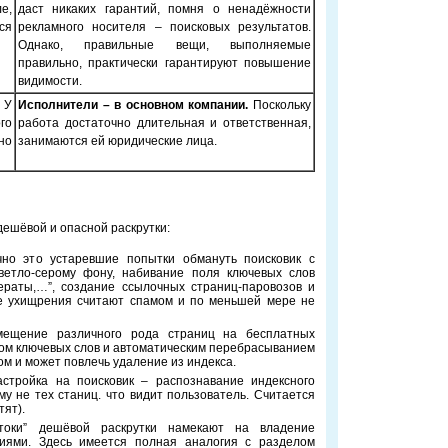
е,
даст никаких гарантий, помня о ненадёжности
ся
рекламного носителя – поисковых результатов.
Однако, правильные вещи, выполняемые
правильно, практически гарантируют повышение
видимости.
У
Исполнители – в основном компании.
Поскольку
го
работа достаточно длительная и ответственная,
но
занимаются ей юридические лица.
ешёвой и опасной раскрутки:
но это устаревшие попытки обмануть поисковик с
ветло-серому фону, набивание поля ключевых слов
фераты,…”, создание ссылочных страниц-паровозов и
е ухищрения считают спамом и по меньшей мере не
змещение различного рода страниц на бесплатных
ском ключевых слов и автоматическим перебрасыванием
ом и может повлечь удаление из индекса.
астройка на поисковик – распознавание индексного
у не тех станиц. что видит пользователь. Считается
тят).
токи” дешёвой раскрутки намекают на владение
гиями. Здесь имеется полная аналогия с разделом