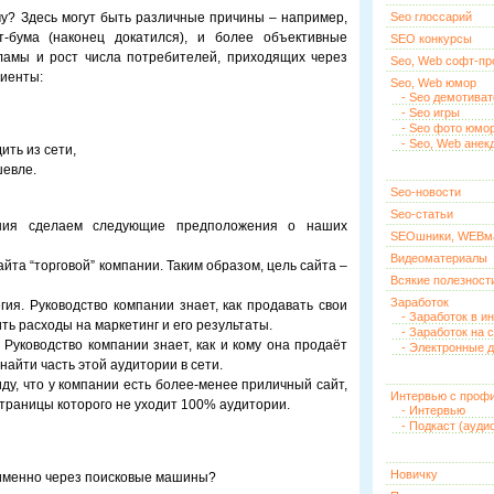
ему? Здесь могут быть различные причины – например,
Seo глоссарий
т-бума (наконец докатился), и более объективные
SEO конкурсы
ламы и рост числа потребителей, приходящих через
Seo, Web софт-п
лиенты:
Seo, Web юмор
- Seo демотива
- Seo игры
- Seo фото юмо
- Seo, Web анек
ить из сети,
шевле.
Seo-новости
Seo-статьи
ния сделаем следующие предположения о наших
SEOшники, WEBм
Видеоматериалы
йта “торговой” компании. Таким образом, цель сайта –
Всякие полезност
Заработок
гия. Руководство компании знает, как продавать свои
- Заработок в и
ть расходы на маркетинг и его результаты.
- Заработок на 
 Руководство компании знает, как и кому она продаёт
- Электронные д
найти часть этой аудитории в сети.
иду, что у компании есть более-менее приличный сайт,
Интервью с проф
страницы которого не уходит 100% аудитории.
- Интервью
- Подкаст (ауди
Новичку
именно через поисковые машины?