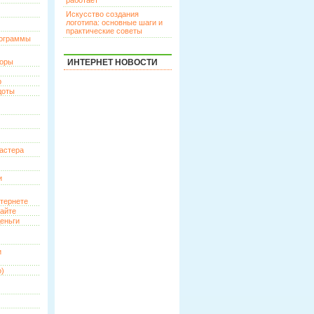
работает
Искусство создания
логотипа: основные шаги и
практические советы
рограммы
торы
ИНТЕРНЕТ НОВОСТИ
р
доты
астера
и
нтернете
сайте
еньги
и
о)