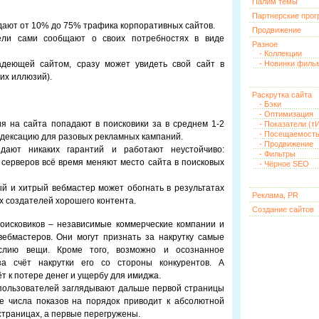
Палим темы
Партнерские про
ают от 10% до 75% трафика корпоративных сайтов.
Продвижение
ели сами сообщают о своих потребностях в виде
Разное
- Коллекции
ладеющей сайтом, сразу может увидеть свой сайт в
- Новинки филь
гих иллюзий).
Раскрутка сайта
- Бэки
- Оптимизация
 на сайта попадают в поисковики за в среднем 1-2
- Показатели (тИ
- Посещаемост
ндексацию для разовых рекламных кампаний.
- Продвижение
дают никаких гарантий и работают неустойчиво:
- Фильтры
серверов всё время меняют место сайта в поисковых
- Чёрное SEO
й и хитрый вебмастер может обогнать в результатах
Реклама, PR
х создателей хорошего контента.
Создание сайтов
поисковиков – независимые коммерческие компании и
ебмастеров. Они могут признать за накрутку самые
лию вещи. Кроме того, возможно и осознанное
за счёт накрутки его со стороны конкурентов. А
т к потере денег и ущербу для имиджа.
пользователей заглядывают дальше первой страницы
ие числа показов на порядок приводит к абсолютной
траницах, а первые перегружены.