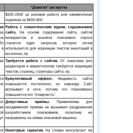
“Дорогая” раскрутка
$500-2000 за разовую работу или ежемесячная
подписка за $600-900.
ми
Работа с семантическим ядром, содержанием
за
сайта.
На основе содержания сайта, сайтов
на
конкурентов и анализа поискового спроса
То
строится ядро запросов, которое затем
 в
используется для коррекции текстов аннотаций в
каталогах, пр.
ка
Требуется работа с сайтом.
От заказчика (его
редакторов и маркетологов) требуется коррекция
текстов, страниц, структуры сайта, пр.
та
Кумулятивный эффект.
Видимость сайта
не
повышается постепенно, но навсегда. Сайт
всплывает в сети, потому что планомерно
повышается его “плавучесть”.
ся
Допустимые приёмы.
Применяемы для
ки
продвижения приёмы не вызывают раздражения
ой
разработчиков поисковиков, поскольку не
ут
направлены на обман поисковой машины.
ся
Некоторые гарантии.
На словах консультант не