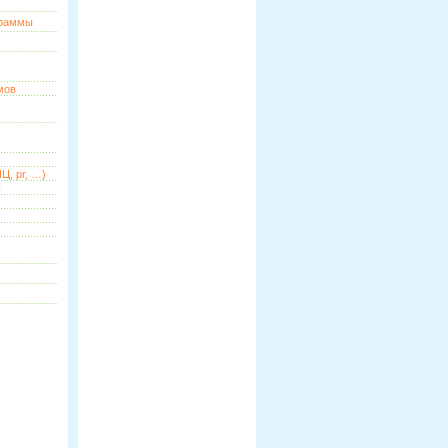
граммы
мов
Ц, pr, …)
ь