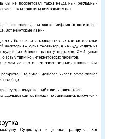
а бы не посоветовал такой неудачный рекламный
из чего – альтернативы поисковикам нет.
ра и их хозяева питаются мифами относительно
е. Вот некоторые из них.
деле у большинства корпоративных сайтов торговых
й аудитории – купив телевизор, я не буду ходить на
я аудитория бывает только у порталов, СМИ, узких
То есть у типично интернетовских проектов.
а самом деле это некорректное высказывание (см.
раскрутка. Это обман. дешёвая бывает, эффективная
ает вообще.
про неустранимую ненадёжность поисковиков.
 владельцев сайтов никогда не занимались накруткой и
крутка
скрутку. Существует и дорогая раскрутка. Вот