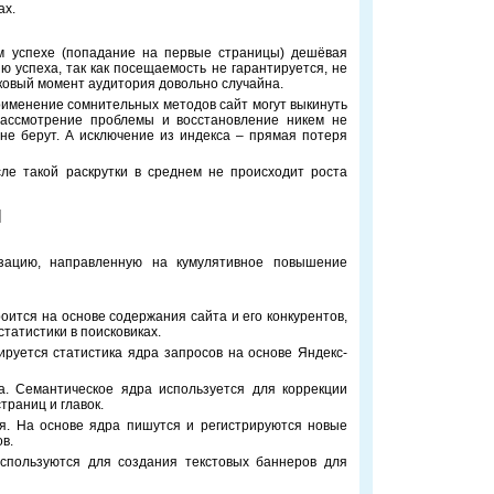
ах.
м успехе (попадание на первые страницы) дешёвая
ю успеха, так как посещаемость не гарантируется, не
иковый момент аудитория довольно случайна.
рименение сомнительных методов сайт могут выкинуть
рассмотрение проблемы и восстановление никем не
 не берут. А исключение из индекса – прямая потеря
сле такой раскрутки в среднем не происходит роста
я
зацию, направленную на кумулятивное повышение
оится на основе содержания сайта и его конкурентов,
статистики в поисковиках.
ируется статистика ядра запросов на основе Яндекс-
та. Семантическое ядра используется для коррекции
страниц и главок.
я. На основе ядра пишутся и регистрируются новые
в.
спользуются для создания текстовых баннеров для