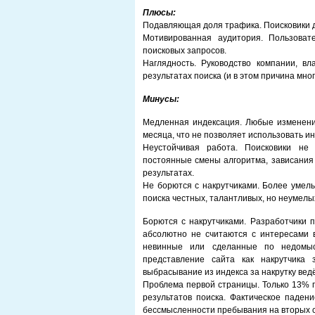
Плюсы:
Подавляющая доля трафика. Поисковики д
Мотивированная аудитория. Пользоват
поисковых запросов.
Наглядность. Руководство компании, в
результатах поиска (и в этом причина мно
Минусы:
Медленная индексация. Любые изменения
месяца, что не позволяет использовать и
Неустойчивая работа. Поисковики не 
постоянные смены алгоритма, зависания 
результатах.
Не борются с накрутчиками. Более умелы
поиска честных, талантливых, но неумелы
Борются с накрутчиками. Разработчики 
абсолютно не считаются с интересами в
невинные или сделанные по недомыс
представление сайта как накрутчика 
выбрасывание из индекса за накрутку ведё
Проблема первой страницы. Только 13% 
результатов поиска. Фактическое паден
бессмысленности пребывания на вторых с