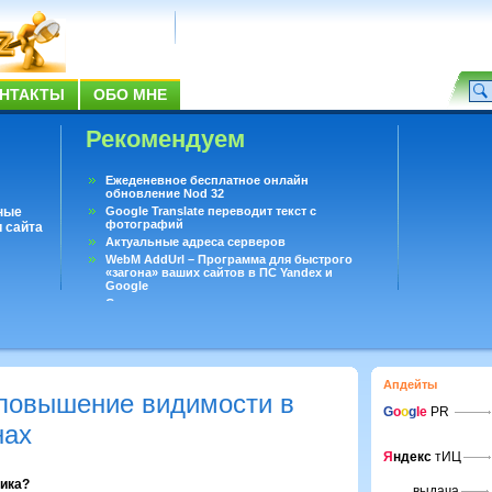
НТАКТЫ
ОБО МНЕ
Рекомендуем
Ежеденевное бесплатное онлайн
обновление Nod 32
ные
Google Translate переводит текст с
фотографий
 сайта
Актуальные адреса серверов
WebM AddUrl – Программа для быстрого
«загона» ваших сайтов в ПС Yandex и
Google
Существует вопросы, на которые не может
ответить даже Google
Переводчик Google для Android
Апдейты
 повышение видимости в
G
o
o
g
le
PR
нах
Я
ндекс
тИЦ
вика?
выдача