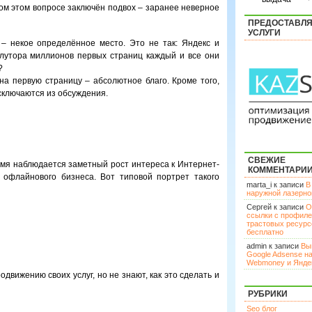
мом этом вопросе заключён подвох – заранее неверное
ПРЕДОСТАВЛ
УСЛУГИ
 – некое определённое место. Это не так: Яндекс и
лутора миллионов первых страниц каждый и все они
?
 на первую страницу – абсолютное благо. Кроме того,
сключаются из обсуждения.
СВЕЖИЕ
емя наблюдается заметный рост интереса к Интернет-
КОММЕНТАРИ
 офлайнового бизнеса. Вот типовой портрет такого
marta_i к записи
В
наружной лазерн
Сергей к записи
О
ссылки с профил
трастовых ресурс
бесплатно
admin к записи
Вы
Google Adsense н
Webmoney и Янде
движению своих услуг, но не знают, как это сделать и
РУБРИКИ
Seo блог