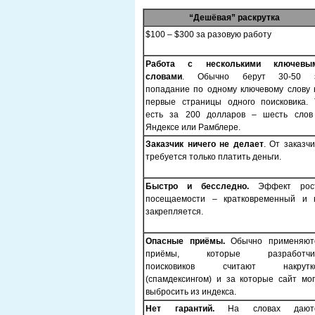
“Дешёвая” раскрутка
$100 – $300 за разовую работу
Работа с несколькими ключевы
словами
. Обычно берут 30-50 
попадание по одному ключевому слову 
первые страницы одного поисковика. 
есть за 200 долларов – шесть слов
Яндексе или Рамблере.
Заказчик ничего не делает
. От заказчи
требуется только платить деньги.
Быстро и бесследно.
Эффект рос
посещаемости – кратковременный и 
закрепляется.
Опасные приёмы.
Обычно применяют
приёмы, которые разработчи
поисковиков считают накрутк
(спамдексингом) и за которые сайт мог
выбросить из индекса.
Нет гарантий.
На словах дают