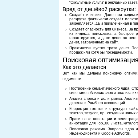
“Оккультные услуги” в рекламных газет
Вред от дешёвой раскрутки:
Создаёт иллюзии. Даже при видимо
раскрутка фактически создаёт иллюзи
закрепляется, да и привлечённая в п
Создаёт опасность для бизнеса. За п
из индекса поисковика, а быстрое 
гарантируется, и даже денег за него
денег, затраченных на сайт.
Практически пустая трата денег. По
продаж или хотя бы посещаемости.
Поисковая оптимизаци
Как это делается
Вот как мы делаем поисковую оптими
видимости:
Построение семантического ядра. Стр
синонимов, близких слов и анализа их 
Анализ спроса и доли рынка. Анализ
директа и Рамблер-ассоциаций.
Коррекция текстов и структуры сай
текстов, титулов, пр., создания новых 
Правильные аннотации и регистраци
аннотации для Тор100, Листа, каталого
Поисковая реклама. Запросы ядра и
Яндекс-директа и Google AdWords.