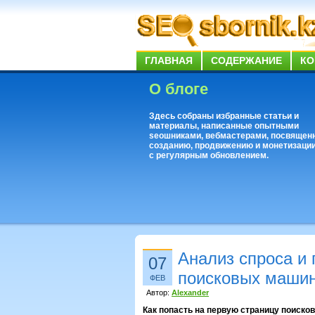
ГЛАВНАЯ
СОДЕРЖАНИЕ
КО
О блоге
Здесь собраны избранные статьи и
материалы, написанные опытными
seoшниками, вебмастерами, посвящен
созданию, продвижению и монетизации
с регулярным обновлением.
Анализ спроса и
07
поисковых маши
ФЕВ
Автор:
Alexander
Как попасть на первую страницу поиско