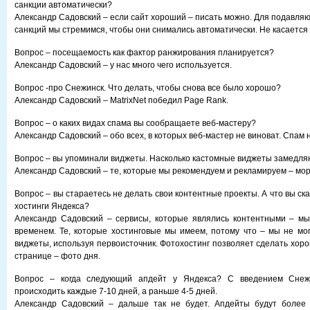
санкции автоматически?
Александр Садовский – если сайт хороший – писать можно. Для подавля
санкций мы стремимся, чтобы они снимались автоматически. Не касается 
Вопрос – посещаемость как фактор ранжирования планируется?
Александр Садовский – у нас много чего используется.
Вопрос -про Снежинск. Что делать, чтобы снова все было хорошо?
Александр Садовский – MatrixNet победил Page Rank.
Вопрос – о каких видах спама вы сообращаете веб-мастеру?
Александр Садовский – обо всех, в которых веб-мастер не виноват. Спам
Вопрос – вы упоминали виджеты. Насколько кастомные виджеты замедля
Александр Садовский – те, которые мы рекомендуем и рекламируем – мор
Вопрос – вы стараетесь не делать свои контентные проекты. А что вы ск
хостинги Яндекса?
Александр Садовский – сервисы, которые являлись контентными – мы
временем. Те, которые хостинговые мы имеем, потому что – мы не мог
виджеты, используя первоисточник. Фотохостинг позволяет сделать хор
странице – фото дня.
Вопрос – когда следующий апдейт у Яндекса? С введением Снеж
происходить каждые 7-10 дней, а раньше 4-5 дней.
Александр Садовский – дальше так не будет. Апдейты будут более