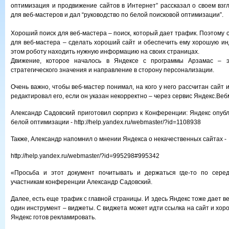
оптимизация и продвижение сайтов в Интернет” рассказал о своем взг
для веб-мастеров и дал “руководство по белой поисковой оптимизации”.
Хороший поиск для веб-мастера – поиск, который дает трафик. Поэтому
для веб-мастера – сделать хороший сайт и обеспечить ему хорошую ин
этом роботу находить нужную информацию на своих страницах.
Движение, которое началось в Яндексе с программы Арзамас – э
стратегического значения и направление в сторону персонализации.
Очень важно, чтобы веб-мастер понимал, на кого у него рассчитан сайт и
редактировал его, если он указан некорректно – через сервис Яндекс.Веб
Александр Садовский приготовил сюрприз к Конференции: Яндекс опубл
белой оптимизации - http://help.yandex.ru/webmaster/?id=1108938
Также, Александр напомнил о мнении Яндекса о некачественных сайтах -
http://help.yandex.ru/webmaster/?id=995298#995342
«Просьба и этот документ почитывать и держаться где-то по серед
участникам конференции Александр Садовский.
Далее, есть еще трафик с главной страницы. И здесь Яндекс тоже дает в
один инструмент – виджеты. С виджета может идти ссылка на сайт и хо
Яндекс готов рекламировать.