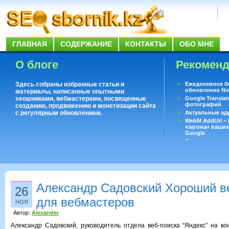
ГЛАВНАЯ
СОДЕРЖАНИЕ
КОНТАКТЫ
ОБО МНЕ
О блоге
Рекомен
Здесь собраны избранные статьи и
Ежеденевное б
обновление No
материалы, написанные опытными
seoшниками, вебмастерами, посвященные
Google Translat
фотографий
созданию, продвижению и монетизации сайта
с регулярным обновлением.
Актуальные ад
WebM AddUrl –
«загона» ваших
Google
Существует воп
ответить даже 
Переводчик Goo
Александр Садовский Хороший в
26
для вебмастеров
НОЯ
Автор:
Alexander
Александр Садовский, руководитель отдела веб-поиска “Яндекс” на к