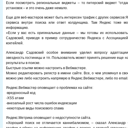
Если посмотреть региональные виджеты – то питерский виджет “отда
установок – и это очень даже немало.
Еще для веб-мастеров может быть интересен трафик с других сервисов 
сервиса внутри поиска или ответ колдунщика. Там Яндекс тоже м
информацию.
«Если у вас есть оригинальные данные – мы готовы их использовать
Садовский, приводя в пример сотрудничество Яндекса с Ассоциацие
коктейлей.
Александр Садовский особое внимание уделил вопросу адаптации
звездность гостиницы и тп. Пользователь может принять решение еще н
результаты в поиске.
Быстрые ссылки можно настроить в Вебмастере.
Можно редактировать регистр в имени сайте. Все, о чем упомянул в св
можно уже либо настроить напрямую в Яндекс.Вебмастере, либо по email
Яндекс.Вебмастер оповещает о проблемах на сайте:
-вредоносный код
-XSS атаки
-внезапный рост числа ошибок индексации
-некоторые виды поискового спама
Яндекс.Метрика оповещает о недоступности сайта.
«Хороший поиск не отличается каннибализмом, – сказал Александр 