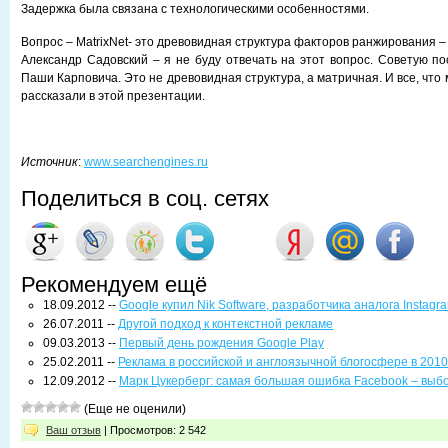
Задержка была связана с технологическими особенностями.
Вопрос – MatrixNet- это древовидная структура факторов ранжирования –
Александр Садовский – я не буду отвечать на этот вопрос. Советую п
Паши Карповича. Это не древовидная структура, а матричная. И все, что 
рассказали в этой презентации.
Источник
:
www.searchengines.ru
Поделиться в соц. сетях
Рекомендуем ещё
18.09.2012 --
Google купил Nik Software, разработчика аналога Instagr
26.07.2011 --
Другой подход к контекстной рекламе
09.03.2013 --
Первый день рождения Google Play
25.02.2011 --
Реклама в российской и англоязычной блогосфере в 2010
12.09.2012 --
Марк Цукерберг: самая большая ошибка Facebook – вы
(Еще не оценили)
Ваш отзыв
| Просмотров: 2 542