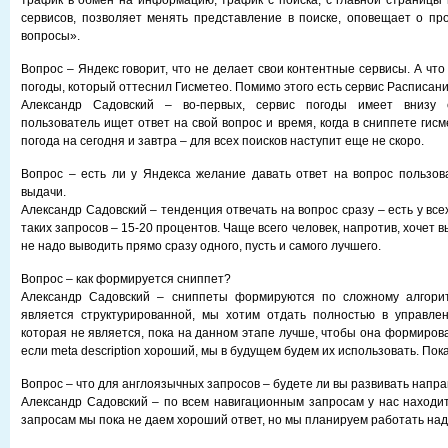
трафик в обмен на информацию, трафик с поиска, с главной страницы 
сервисов, позволяет менять представление в поиске, оповещает о пр
вопросы».
Вопрос – Яндекс говорит, что не делает свои контентные сервисы. А что
погоды, который оттеснил Гисметео. Помимо этого есть сервис Расписан
Александр Садовский – во-первых, сервис погоды имеет внизу с
пользователь ищет ответ на свой вопрос и время, когда в сниппете гис
погода на сегодня и завтра – для всех поисков наступит еще не скоро.
Вопрос – есть ли у Яндекса желание давать ответ на вопрос пользов
выдачи.
Александр Садовский – тенденция отвечать на вопрос сразу – есть у все
таких запросов – 15-20 процентов. Чаще всего человек, напротив, хочет 
не надо выводить прямо сразу одного, пусть и самого лучшего.
Вопрос – как формируется сниппет?
Александр Садовский – сниппеты формируются по сложному алгоритм
является структурированной, мы хотим отдать полностью в управлен
которая не является, пока на данном этапе лучше, чтобы она формиров
если meta description хороший, мы в будущем будем их использовать. Пок
Вопрос – что для англоязычных запросов – будете ли вы развивать напр
Александр Садовский – по всем навигационным запросам у нас находи
запросам мы пока не даем хороший ответ, но мы планируем работать над