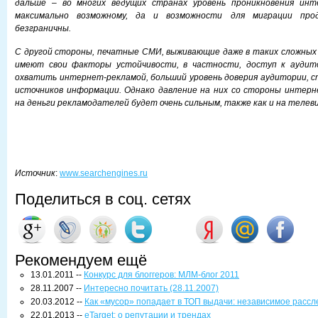
дальше – во многих ведущих странах уровень проникновения инт
максимально возможному, да и возможности для миграции пр
безграничны.
С другой стороны, печатные СМИ, выживающие даже в таких сложных 
имеют свои факторы устойчивости, в частности, доступ к аудито
охватить интернет-рекламой, больший уровень доверия аудитории, с
источников информации. Однако давление на них со стороны интер
на деньги рекламодателей будет очень сильным, также как и на телев
Источник
:
www.searchengines.ru
Поделиться в соц. сетях
Рекомендуем ещё
13.01.2011 --
Конкурс для блоггеров: МЛМ-блог 2011
28.11.2007 --
Интересно почитать (28.11.2007)
20.03.2012 --
Как «мусор» попадает в ТОП выдачи: независимое расс
22.01.2013 --
eTarget: о репутации и трендах