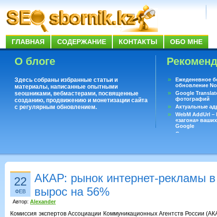
ГЛАВНАЯ
СОДЕРЖАНИЕ
КОНТАКТЫ
ОБО МНЕ
О блоге
Рекомен
Здесь собраны избранные статьи и
Ежеденевное б
обновление No
материалы, написанные опытными
seoшниками, вебмастерами, посвященные
Google Translat
фотографий
созданию, продвижению и монетизации сайта
с регулярным обновлением.
Актуальные ад
WebM AddUrl –
«загона» ваших
Google
Существует воп
ответить даже 
Переводчик Goo
АКАР: рынок интернет-рекламы в 
22
вырос на 56%
ФЕВ
Автор:
Alexander
Комиссия экспертов Ассоциации Коммуникационных Агентств России (АКА