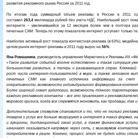
развития рекламного рынка России за 2011 год.
По итогам года суммарный объем рекламы в России в 2011 г
составил
263,4
миллиарда рублей без учета НДС. Наибольший рост пока
интернете – увеличившийся за 12 месяцев более чем в полтора р
печатные СМИ. Теперь по этому показателю интернет уступает только т
Наиболее активный рост показала контекстная реклама (в 63%), медийная
целом рынок интернет-рекламы в 2011 году вырос на
56%
.
Яна Ромашкина
, руководитель управления Маркетинга и Рекламы ИХ «
«Такое развитие событий вполне естественно и такая ситуация уже
большинстве развитых, а теперь и развивающихся стран. Ключевой
рост числа интернет-пользователей в мире, а также активное вы
печатных СМИ как главного источника информации за счет 
оперативности, возможности индивидуального формирования контент
Более широкий охват аудитории, возможность точного таргетирован
каждого рекламного контакта – все это привлекает и рекламодателей
мирового кризиса, когда все стремятся экономить, как продавцы, так и
Дополнительным стимулом становится и то, что не только реклама,
товаров и услуг все больше мигрируют в интернет в таких формах, 
и аукционы, дистанционный заказ услуг, а также финансовые услуги
начинают оказываться напрямую через сеть, с минимумом контактов
потребителем в реале. Конечно, процесс этот не будет идти стол