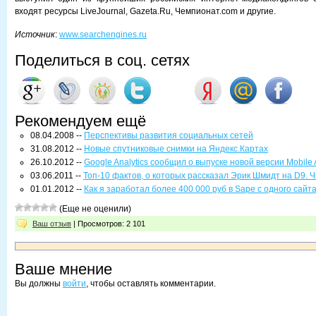
входят ресурсы LiveJournal, Gazeta.Ru, Чемпионат.com и другие.
Источник
:
www.searchengines.ru
Поделиться в соц. сетях
Рекомендуем ещё
08.04.2008 --
Перспективы развития социальных сетей
31.08.2012 --
Новые спутниковые снимки на Яндекс.Картах
26.10.2012 --
Google Analytics сообщил о выпуске новой версии Mobile A
03.06.2011 --
Топ-10 фактов, о которых рассказал Эрик Шмидт на D9. Ча
01.01.2012 --
Как я заработал более 400 000 руб в Sape с одного сайт
(Еще не оценили)
Ваш отзыв
| Просмотров: 2 101
Ваше мнение
Вы должны
войти
, чтобы оставлять комментарии.