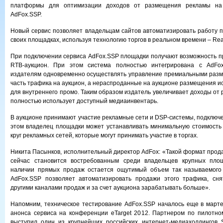
платформы для оптимизации доходов от размещения рекламы на 
AdFox.SSP.
Новый сервис позволяет владельцам сайтов автоматизировать работу 
своих площадках, используя технологию торгов в реальном времени – Real
При подключении сервиса AdFox.SSP площадки получают возможность п
RTB-аукцион. При этом система полностью интегрирована с AdFox.
издателям одновременно осуществлять управление премиальными разм
часть трафика на аукцион, а нераспроданные на аукционе размещения и
для внутреннего промо. Таким образом издатель увеличивает доходы от
полностью использует доступный медиаинвентарь.
В аукционе принимают участие рекламные сети и DSP-системы, подключе
этом владелец площадки может устанавливать минимальную стоимость 
круг рекламных сетей, которые могут принимать участие в торгах.
Никита Пасынков, исполнительный директор AdFox: «Такой формат прод
сейчас становится востребованным среди владельцев крупных пло
наличии прямых продаж остается ощутимый объем так называемого 
AdFox.SSP позволяет автоматизировать продажи этого трафика, сня
другими каналами продаж и за счет аукциона зарабатывать больше».
Напомним, техническое тестирование AdFox.SSP началось еще в марте
анонса сервиса на конференции eTarget 2012. Партнером по пилотно
выступил один из крупнейших российских интернет-медиахолдингов 