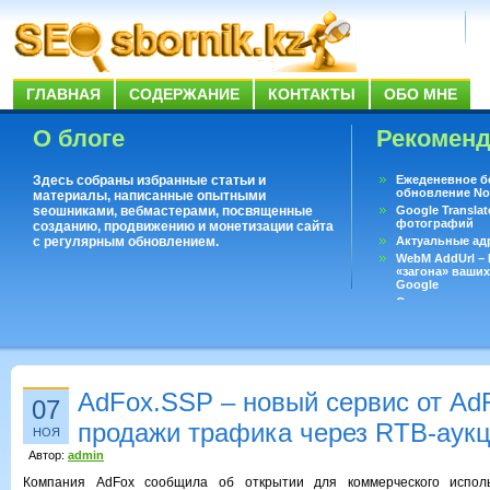
ГЛАВНАЯ
СОДЕРЖАНИЕ
КОНТАКТЫ
ОБО МНЕ
О блоге
Рекомен
Здесь собраны избранные статьи и
Ежеденевное б
обновление No
материалы, написанные опытными
seoшниками, вебмастерами, посвященные
Google Translat
фотографий
созданию, продвижению и монетизации сайта
с регулярным обновлением.
Актуальные ад
WebM AddUrl –
«загона» ваших
Google
Существует воп
ответить даже 
Переводчик Goo
AdFox.SSP – новый сервис от Ad
07
продажи трафика через RTB-аук
НОЯ
Автор:
admin
Компания AdFox сообщила об открытии для коммерческого исполь