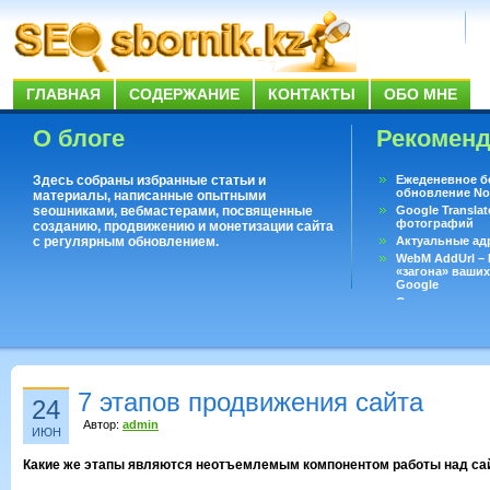
ГЛАВНАЯ
СОДЕРЖАНИЕ
КОНТАКТЫ
ОБО МНЕ
О блоге
Рекомен
Здесь собраны избранные статьи и
Ежеденевное б
обновление No
материалы, написанные опытными
seoшниками, вебмастерами, посвященные
Google Translat
фотографий
созданию, продвижению и монетизации сайта
с регулярным обновлением.
Актуальные ад
WebM AddUrl –
«загона» ваших
Google
Существует воп
ответить даже 
Переводчик Goo
7 этапов продвижения сайта
24
Автор:
admin
ИЮН
Какие же этапы являются неотъемлемым компонентом работы над са