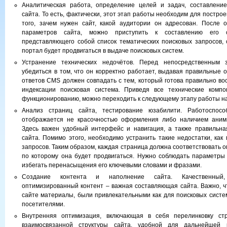
Аналитическая работа, определение целей и задач, составление
сайта. То есть, фактически, этот этап работы необходим для постро
того, зачем нужен сайт, какой аудитории он адресован. После 
параметров сайта, можно приступить к составлению его с
представляющего собой список тематических поисковых запросов, 
портал будет продвигаться в выдаче поисковых систем.
Устранение технических недочётов. Перед непосредственным 
убедиться в том, что он корректно работает, выдавая правильные 
ответов CMS должен совпадать с тем, который готова правильно во
индексации поисковая система. Приведя все технические комп
функционированию, можно переходить к следующему этапу работы на
Анализ страниц сайта, тестирование юзабилити. Работоспосо
отображается не красочностью оформления либо наличием аним
Здесь важен удобный интерфейс и навигация, а также правильна
сайта. Помимо этого, необходимо устранить такие недостатки, как
запросов. Таким образом, каждая страница должна соответствовать 
по которому она будет продвигаться. Нужно соблюдать параметры 
избегать перенасыщения его ключевыми словами и фразами.
Создание контента и наполнение сайта. Качественный,
оптимизированный контент – важная составляющая сайта. Важно,
сайте материалы, были привлекательными как для поисковых систем
посетителями.
Внутренняя оптимизация, включающая в себя перелинковку ст
взаимосвязанной структуры сайта, удобной для дальнейшей