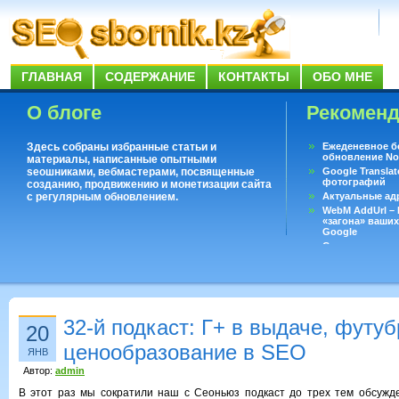
ГЛАВНАЯ
СОДЕРЖАНИЕ
КОНТАКТЫ
ОБО МНЕ
О блоге
Рекомен
Здесь собраны избранные статьи и
Ежеденевное б
обновление No
материалы, написанные опытными
seoшниками, вебмастерами, посвященные
Google Translat
фотографий
созданию, продвижению и монетизации сайта
с регулярным обновлением.
Актуальные ад
WebM AddUrl –
«загона» ваших
Google
Существует воп
ответить даже 
Переводчик Goo
32-й подкаст: Г+ в выдаче, футуб
20
ценообразование в SEO
ЯНВ
Автор:
admin
В этот раз мы сократили наш с Сеоньюз подкаст до трех тем обсужде