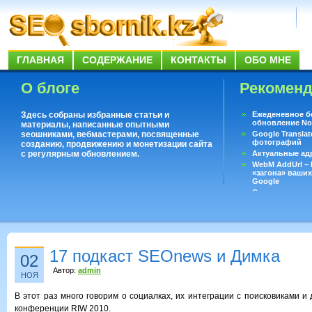
ГЛАВНАЯ
СОДЕРЖАНИЕ
КОНТАКТЫ
ОБО МНЕ
О блоге
Рекомен
Здесь собраны избранные статьи и
Ежеденевное б
обновление No
материалы, написанные опытными
seoшниками, вебмастерами, посвященные
Google Translat
фотографий
созданию, продвижению и монетизации сайта
с регулярным обновлением.
Актуальные ад
WebM AddUrl –
«загона» ваших
Google
Существует воп
ответить даже 
Переводчик Goo
17 подкаст SEOnews и Димка
02
Автор:
admin
НОЯ
В этот раз много говорим о социалках, их интеграции с поисковиками и д
конференции RIW 2010.