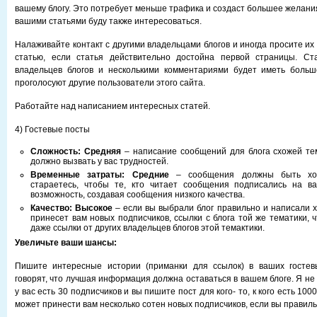
вашему блогу. Это потребует меньше трафика и создаст большее желани
вашими статьями буду также интересоваться.
Налаживайте контакт с другими владельцами блогов и иногда просите их
статью, если статья действительно достойна первой страницы. Ст
владельцев блогов и несколькими комментариями будет иметь больш
проголосуют другие пользователи этого сайта.
Работайте над написанием интересных статей.
4) Гостевые посты
Сложность: Средняя
– написание сообщений для блога схожей тема
должно вызвать у вас трудностей.
Временные затраты: Средние
– сообщения должны быть хор
стараетесь, чтобы те, кто читает сообщения подписались на в
возможность, создавая сообщения низкого качества.
Качество: Высокое
– если вы выбрали блог правильно и написали х
принесет вам новых подписчиков, ссылки с блога той же тематики, ч
даже ссылки от других владельцев блогов этой темактики.
Увеличьте ваши шансы:
Пишите интересные истории (приманки для ссылок) в ваших гостев
говорят, что лучшая информация должна оставаться в вашем блоге. Я не 
у вас есть 30 подписчиков и вы пишите пост для кого- то, к кого есть 100
может принести вам несколько сотен новых подписчиков, если вы правил