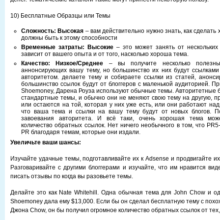
10) Бесплатные Образцы или Темы
Сложность:
Высокая
– вам действительно нужно знать, как сделать 
должны быть к этому способности
Временные затраты:
Высокие
– это может занять от нескольких
зависит от вашего опыта и от того, насколько хороша тема.
Качество: Низкое/Среднее
– вы получите несколько полезны
аннонсирующих вашу тему, но большинство их них будут ссылками 
авторитетом. делаете тему и собираете ссылки из статей, анонс
большинство ссылок будут от блоггеров с маленькой аудиторией. П
Shoemoney, Дарена Роуза используют обычные темы. Авторитетные б
стандартные темы, и обычно они не меняют свою тему на другую, п
или остаются на той, которая у них уже есть, или они работают над
что ваша тема и ссылки на вашу тему будут от новых блогов. П
завоевания авторитета. И всё таки, очень хорошая тема мож
количество обратных ссылок. Нет ничего необычного в том, что PR5
PR благодаря темам, которые они издали.
Увеличьте ваши шансы:
Изучайте удачные темы, подготавливайте их к Adsense и продвигайте их
Разговаривайте с другими блоггерами и изучайте, что им нравится вид
писать отзывы по когда вы разовьете темы.
Делайте это как Nate Whitehill. Одна обычная тема для John Chow и о
Shoemoney дала ему $13,000. Если бы он сделал бесплатную тему с похо
Джона Chow, он бы получил огромное количество обратных ссылок от тех,