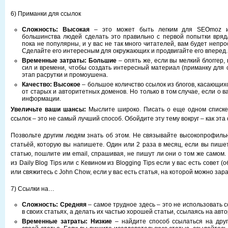
6) Приманки для ссылок
Сложность:
Высокая
– это может быть легким для SEOmoz и
большинства людей сделать это правильно с первой попытки вряд
пока не популярны, и у вас не так много читателей, вам будет непро
Сделайте его интересным для окружающих и продвигайте его вперед.
Временные затраты: Большие
– опять же, если вы мелкий блоггер,
сил и времени, чтобы создать интересный материал (приманку для 
этап расрутки и промоушена.
Качество:
Высокое
– большое количство ссылок из блогов, касающи
от старых и авторитетных доменов. Но только в том случае, если о в
информации.
Увеличьте ваши шансы:
Мыслите широко. Писать о еще одном списке
ссылок – это не самый лучший способ. Обойдите эту тему вокруг – как эта 
Позвольте другим людям знать об этом. Не связывайте высокопрофильн
статьёй, которую вы напишете. Один или 2 раза в месяц, если вы пише
статью, пошлите им email, спрашивая, не пишут ли они о том же самом
из Daily Blog Tips или с Кевином из Blogging Tips если у вас есть совет (
или свяжитесь с John Chow, если у вас есть статья, на которой можно зар
7) Ссылки на…
Сложность: Средняя
– самое трудное здесь – это не использовать с
в своих статьях, а делать их частью хорошей статьи, ссылаясь на авт
Временные затраты:
Низкие
– найдите способ ссылаться на друг