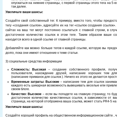
опускаться на нижние страницы, с первой страницы этого тега на 5-ю
так далее.
Увеличьте ваши шансы:
Создайте свой собственный тег. К примеру, вместо того, чтобы предост
тегу «создания ссылок», адресуйте их на тег «ссылок создания ссылок
сайтах на ваш тег могут постоянно ссылаться с главной строки, в слу
достаточное количество ссылок в этом теге. Таким образом ваши сс
находится всего в одной ссылке от главной страницы.
Добавляйте как можно больше тегов к каждой ссылке, которую вы предо
долго, пока они имеют отношение к теме статьи.
3) социальные средства информации
Сложность:
Высокая
– создание собственного профиля, получ
пользователя, нахождение друзей, написание хороших тем дл
(написание приманок для ссылок ). Ничего из этого не делается прост
Временные затраты:
Высокие
– написание тем для ссылок занимае
каждого есть шикарная возможность вывешивать веселые или привле
своем блоге.
Качество:
Высокое
– если вы попадете на главную страницу, то бу
достаточное количество качественных ссылок, в зависимости от ва
страница, на которой отображена ваша ссылка, может стать PR4-5 на 
Увеличьте ваши шансы:
Создайте хороший профиль на общественном информационном сайте , чь