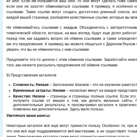
их блог. Если им понравится ваш блог, то они могут сделать тоже само
если они не захотят обмениваться ссылками. К примеру, я особенно 
ссылками. Такие ссылки могут создать достаточно длинный список, к
каждой вашей странице, разбавляя качественные ссылки, которые вы мож
Не обменивайтесь ссылками с каждым. Объединитесь с авторитетными
тематической области, которые, на ваш взгляд, будут еще долго работа
перед тем, как задавать вопрос об обмене ссылками, а также определет
им это предложение. К примеру, вы можете общаться с Дареном Роузом о
уверен, что вы не обменяетесь с ним ссылками.
Предложите что-то ценное с этим обменом ссылками. Заработайте неко
того, как начнете рассылать предложения об обмене ссылками.
9) Представление каталогов
Сложность:
Низкая
– Заполнение бланков – это не изучение ракетос
Временные затраты:
Низкие
– несколько минут на каждое представл
Качество:
Низкое
– страницы и страницы полные ссылок. Если это 
получите ссылки от машин о том, как делать мальные сайты. 
дополнительные результаты, я просматривал каталоги и практиче
помечены как дополнительные. Здесь мало пользы.
Увеличьте ваши шансы:
Некоторые каталоги всё ещё могут принести пользу. Особенно те, про 
что они всё ещё поддерживаются веб-мастерами, а не существуют толь
денег. Тематические каталоги также могут принести некоторую пользу.