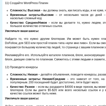
11) Создайте WordPress Плагин
Сложность: Высокая
– вы должны знать, как писать коды, и не хуже,
Временные
затраты
:В
ысокие
– от нескольких часов до дней – 
насколько сложный код
Качество: Среднее
/Н
икое
– если вы делаете то, нужно людям, эт
большое количество отличных ссылок.
Увеличьте ваши шансы:
Найдите то, что нужно другим блоггерам. Им может быть нужен пла
DoFollow, для SEO или простой плагин типа «купи мне пиво». Если вы смог
понравится большому количеству людей, то страница с вашим плагином з
Рекламируйте его. Используйте каталоги плагинов, блоги, анонсирующие
блоги, дающие советы по плагинам. Свяжитесь с этими людьми и скажите, 
12) Проводите конкурсы
Сложность:
Низкая
– делайте объявления, поводите конкурсы, раза
Временные затраты:
Низкие
/Средние
– это зависит от того, на 
популярным. 200 посещений будет достаточно, пяти будет мало.
Качество:
Разное
– если вы раздарите $4000 в виде призов, вы мож
блоггеров. Если вы даете $5-$20 или всего несколько ссылок и у 
качество ссылок может быть ниже.
Увеличьте ваши шансы: