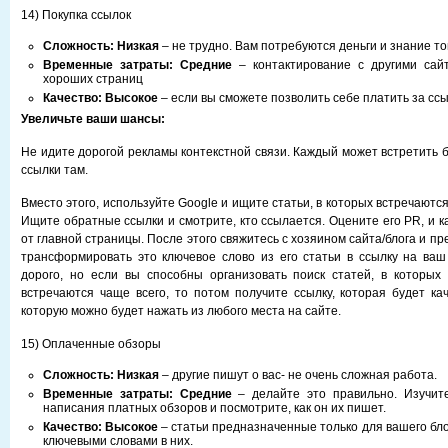
14) Покупка ссылок
Сложность: Низкая
– не трудно. Вам потребуются деньги и знание то
Временные затраты:
Средние
– контактирование с другими сайт
хороших страниц
Качество: Высокое
– если вы сможете позволить себе платить за сс
Увеличьте ваши шансы:
Не идите дорогой рекламы контекстной связи. Каждый может встретить 
ссылки там.
Вместо этого, используйте Google и ищите статьи, в которых встречаютс
Ищите обратные ссылки и смотрите, кто ссылается. Оцените его PR, и к
от главной страницы. После этого свяжитесь с хозяином сайта/блога и пр
трансформировать это ключевое слово из его статьи в ссылку на ваш
дорого, но если вы способны организовать поиск статей, в которых
встречаются чаще всего, то потом получите ссылку, которая будет кач
которую можно будет нажать из любого места на сайте.
15) Оплаченные обзоры
Сложность: Низкая
– другие пишут о вас- не очень сложная работа.
Временные затраты:
Средние
– делайте это правильно. Изучите
написания платных обзоров и посмотрите, как он их пишет.
Качество: Высокое
– статьи предназначенные только для вашего бл
ключевыми словами в них.