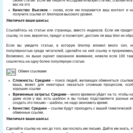
своей статье. Если вы пишите исслдовательскую статью, ссылайтесь 
вас на это
Качество: Высокое
– снова, если им понравится ваш контент и н
получите ссылки от блоггеров высокого уровня.
Увеличьте ваши шансы:
Ссылайтесь на статьи или страницы, вместо индексов. Если им приде
ссылку, то они, вероятно, придут и посмотрят, достоин ли ваш блог их обр
Если вы увидите статью, в которую блоггер вложил много сил, н
популярностью среди читателей, сделайте на неё ссылку и прорекоменд
Возможно, он выше оценит оказанное внимание, нежели если 100 таки
сошлетесь на одну более популярную статью.
Обмен ссылками
Сложность: Средняя
– поиск людей, желающих обменяться ссылкам
ваша, может для некоторых оказаться сложным процессом, осо
хорошие ссылки
Временные затраты: Средние
– много времени уйдет на то, чтобы на
даже если у вас есть шаблон и вы только подставляете разные и
создать это письмо – шаблон, не надо экономить время.
Качество: Среднее
– ссылки будут приходить с вашей тематической
обменные ссылки.
Увеличьте ваши шансы:
Сделайте ссылку на них до того, как послать им письмо. Дайте им знать, 