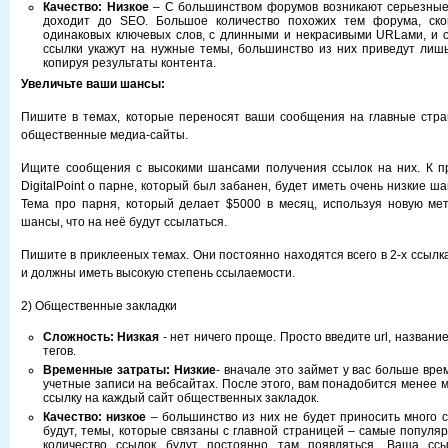
Качество: Низкое
– С большинством форумов возникают серьезные 
доходит до SEO. Большое количество похожих тем форума, ско
одинаковых ключевых слов, с длинными и некрасивыми URLами, и 
ссылки укажут на нужные темы, большинство из них приведут лишь
копируя результаты контента.
Увеличьте ваши шансы:
Пишите в темах, которые переносят ваши сообщения на главные стра
общественные медиа-сайты.
Ищите сообщения с высокими шансами получения ссылок на них. К пр
DigitalPoint о парне, который был забанен, будет иметь очень низкие ш
Тема про парня, который делает $5000 в месяц, используя новую ме
шансы, что на неё будут ссылаться.
Пишите в приклееных темах. Они постоянно находятся всего в 2-х ссылк
и должны иметь высокую степень ссылаемости.
2) Общественные закладки
Сложность: Низка
я
- нет ничего проще. Просто введите url, названи
тегов.
Временные затраты: Низки
е
- вначале это займет у вас больше вре
учетные записи на вебсайтах. После этого, вам понадобится менее 
ссылку на каждый сайт общественных закладок.
Качество: низкое
– большинство из них не будет приносить много с
будут, темы, которые связаны с главной страницей – самые популя
количество ссылок будут постоянно там появляться. Ваша сс