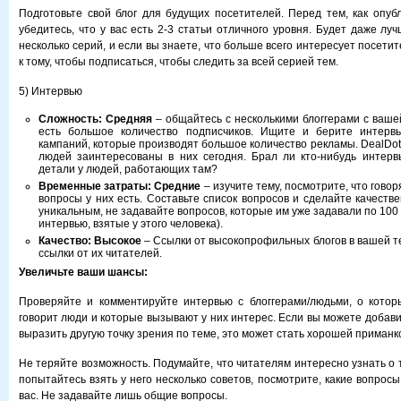
Подготовьте свой блог для будущих посетителей. Перед тем, как опубл
убедитесь, что у вас есть 2-3 статьи отличного уровня. Будет даже лу
несколько серий, и если вы знаете, что больше всего интересует посетит
к тому, чтобы подписаться, чтобы следить за всей серией тем.
5) Интервью
Сложность: Средняя
– общайтесь с несколькими блоггерами с ваше
есть большое количество подписчиков. Ищите и берите интер
кампаний, которые производят большое количество рекламы. DealDo
людей заинтересованы в них сегодня. Брал ли кто-нибудь интер
детали у людей, работающих там?
Временные затраты: Средние
– изучите тему, посмотрите, что говоря
вопросы у них есть. Составьте список вопросов и сделайте качеств
уникальным, не задавайте вопросов, которые им уже задавали по 100 
интервью, взятые у этого человека).
Качество:
Высокое
– Ссылки от высокопрофильных блогов в вашей те
ссылки от их читателей.
Увеличьте ваши шансы:
Проверяйте и комментируйте интервью с блоггерами/людьми, о котор
говорит люди и которые вызывают у них интерес. Если вы можете добави
выразить другую точку зрения по теме, это может стать хорошей приманк
Не теряйте возможность. Подумайте, что читателям интересно узнать о 
попытайтесь взять у него несколько советов, посмотрите, какие вопрос
вас. Не задавайте лишь общие вопросы.