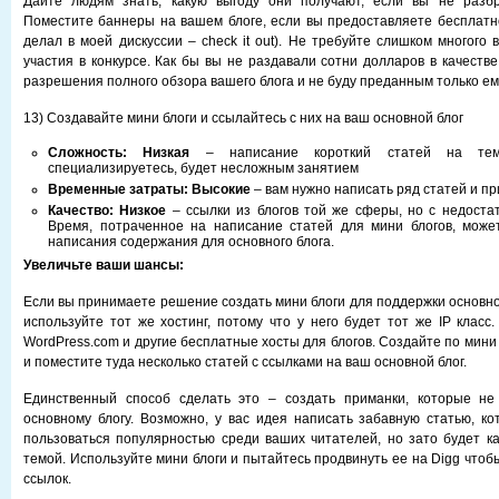
Дайте людям знать, какую выгоду они получают, если вы не разбр
Поместите баннеры на вашем блоге, если вы предоставляете бесплатно
делал в моей дискуссии – check it out). Не требуйте слишком многого 
участия в конкурсе. Как бы вы не раздавали сотни долларов в качеств
разрешения полного обзора вашего блога и не буду преданным только ем
13) Создавайте мини блоги и ссылайтесь с них на ваш основной блог
Сложность: Низкая
– написание короткий статей на те
специализируетесь, будет несложным занятием
Временные затраты: Высокие
– вам нужно написать ряд статей и пр
Качество:
Низкое
– ссылки из блогов той же сферы, но с недоста
Время, потраченное на написание статей для мини блогов, може
написания содержания для основного блога.
Увеличьте ваши шансы:
Если вы принимаете решение создать мини блоги для поддержки основно
используйте тот же хостинг, потому что у него будет тот же IP класс.
WordPress.com и другие бесплатные хосты для блогов. Создайте по мини 
и поместите туда несколько статей с ссылками на ваш основной блог.
Единственный способ сделать это – создать приманки, которые н
основному блогу. Возможно, у вас идея написать забавную статью, ко
пользоваться популярностью среди ваших читателей, но зато будет ка
темой. Используйте мини блоги и пытайтесь продвинуть ее на Digg чтоб
ссылок.