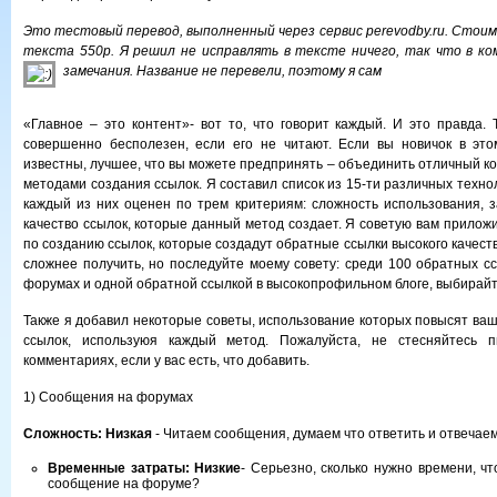
Это тестовый перевод, выполненный через сервис
perevodby.ru
. Стоим
текста 550р. Я решил не исправлять в тексте ничего, так что в к
замечания. Название не перевели, поэтому я сам
«Главное – это контент»- вот то, что говорит каждый. И это правда. 
совершенно бесполезен, если его не читают. Если вы новичок в это
известны, лучшее, что вы можете предпринять – объединить отличный к
методами создания ссылок. Я составил список из 15-ти различных техно
каждый из них оценен по трем критериям: сложность использования, 
качество ссылок, которые данный метод создает. Я советую вам прилож
по созданию ссылок, которые создадут обратные ссылки высокого качества
сложнее получить, но последуйте моему совету: среди 100 обратных с
форумах и одной обратной ссылкой в высокопрофильном блоге, выбирай
Также я добавил некоторые советы, использование которых повысят ва
ссылок, используюя каждый метод. Пожалуйста, не стесняйтесь п
комментариях, если у вас есть, что добавить.
1) Сообщения на форумах
Сложность: Низкая
- Читаем сообщения, думаем что ответить и отвечае
Временные затраты: Низки
е
- Серьезно, сколько нужно времени, ч
сообщение на форуме?