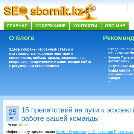
ГЛАВНАЯ
СОДЕРЖАНИЕ
КОНТАКТЫ
ОБО МНЕ
О блоге
Рекомен
Здесь собраны избранные статьи и
Ежеденевное б
обновление No
материалы, написанные опытными
seoшниками, вебмастерами, посвященные
Google Translat
фотографий
созданию, продвижению и монетизации сайта
с регулярным обновлением.
Актуальные ад
WebM AddUrl –
«загона» ваших
Google
Существует воп
ответить даже 
Переводчик Goo
15 препятствий на пути к эффект
25
работе вашей команды
ИЮЛ
Автор:
admin
Инфографику предоставила
Wrike – Организация Управления Проектами