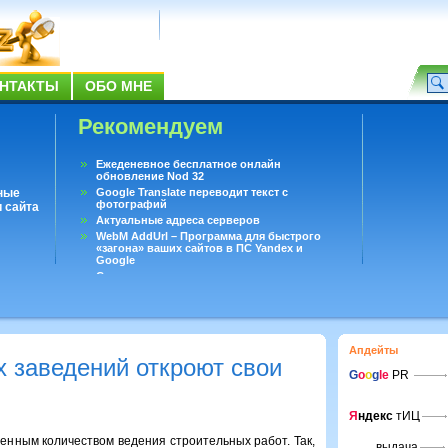
НТАКТЫ
ОБО МНЕ
Рекомендуем
Ежеденевное бесплатное онлайн
обновление Nod 32
ные
Google Translate переводит текст с
фотографий
 сайта
Актуальные адреса серверов
WebM AddUrl – Программа для быстрого
«загона» ваших сайтов в ПС Yandex и
Google
Существует вопросы, на которые не может
ответить даже Google
Переводчик Google для Android
Апдейты
х заведений откроют свои
G
o
o
g
le
PR
Я
ндекс
тИЦ
енным количеством ведения строительных работ. Так,
выдача