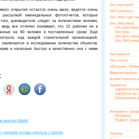
Seo глоссарий
имого открытия остается очень мало, ведется очень
SEO конкурсы
 рассылкой еженедельных фотоотчетов, которые
Seo, Web софт-п
ого, руководители следят за количеством человек,
Seo, Web юмор
 ведь все отлично понимают, что 15 рабочих не в
- Seo демотива
анные на 80 человек в поставленные сроки. Еще
- Seo игры
- Seo фото юмо
онтроль над каждой строительной организацией,
- Seo, Web анек
 заключается в исследовании количества объектов,
рма и насколько быстро и качественно она с ними
Seo-новости
Seo-статьи
SEOшники, WEBм
Видеоматериалы
х
Всякие полезност
Заработок
- Заработок в и
- Заработок на 
- Электронные д
Интервью с проф
- Интервью
- Подкаст (ауди
ю версию Wallet
 торговле готова судиться с Google
Новичку