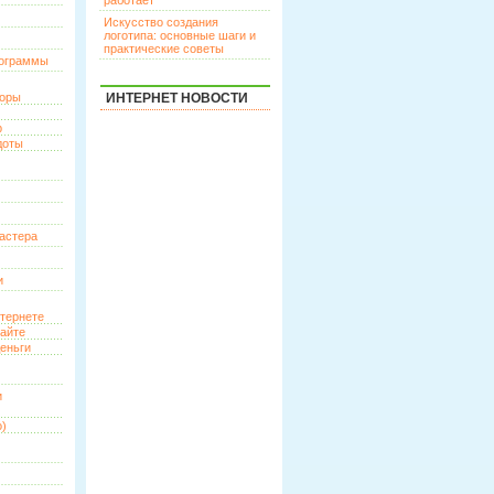
работает
Искусство создания
логотипа: основные шаги и
практические советы
рограммы
торы
ИНТЕРНЕТ НОВОСТИ
р
доты
астера
и
нтернете
сайте
еньги
и
о)