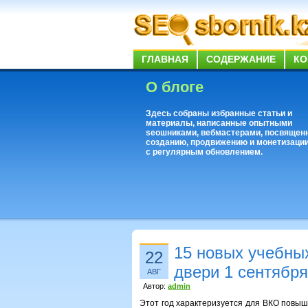
ГЛАВНАЯ
СОДЕРЖАНИЕ
КО
О блоге
Здесь собраны избранные статьи и
материалы, написанные опытными
seoшниками, вебмастерами, посвящен
созданию, продвижению и монетизации
с регулярным обновлением.
15 новых учебны
22
двери 1 сентября
АВГ
Автор:
admin
Этот год характеризуется для ВКО повыш