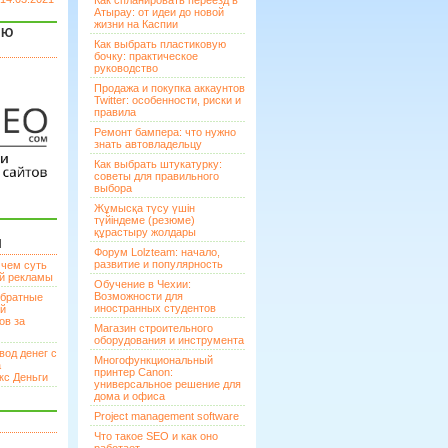
Как спланировать переезд в
Атырау: от идеи до новой
жизни на Каспии
ЯЮ
Как выбрать пластиковую
бочку: практическое
руководство
Продажа и покупка аккаунтов
Twitter: особенности, риски и
правила
Ремонт бампера: что нужно
знать автовладельцу
Как выбрать штукатурку:
советы для правильного
выбора
Жұмысқа түсу үшін
түйіндеме (резюме)
құрастыру жолдары
И
Форум Lolzteam: начало,
развитие и популярность
 чем суть
ой рекламы
Обучение в Чехии:
Возможности для
братные
иностранных студентов
ей
ов за
Магазин строительного
оборудования и инструмента
вод денег с
Многофункциональный
а
принтер Canon:
кс Деньги
универсальное решение для
дома и офиса
Project management software
Что такое SEO и как оно