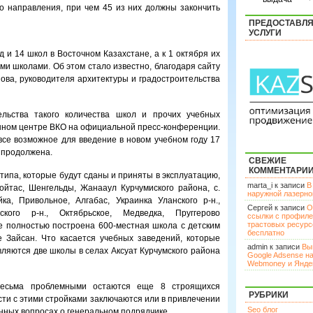
о направления, при чем 45 из них должны закончить
ПРЕДОСТАВЛ
УСЛУГИ
д и 14 школ в Восточном Казахстане, а к 1 октября их
ми школами. Об этом стало известно, благодаря сайту
ова, руководителя архитектуры и градостроительства
льства такого количества школ и прочих учебных
нном центре ВКО на официальной пресс-конференции.
 все возможное для введение в новом учебном году 17
 продолжена.
СВЕЖИЕ
КОММЕНТАРИ
ипа, которые будут сданы и приняты в эксплуатацию,
marta_i к записи
В
ойтас, Шенгельды, Жанааул Курчумиского района, с.
наружной лазерн
ка, Привольное, Алгабас, Украинка Уланского р-н.,
Сергей к записи
О
кого р-н., Октябрьское, Медведка, Пруггерово
ссылки с профил
трастовых ресурс
е полностью построена 600-местная школа с детским
бесплатно
е Зайсан. Что касается учебных заведений, которые
admin к записи
Вы
являются две школы в селах Аксуат Курчумского района
Google Adsense н
Webmoney и Янде
 весьма проблемными остаются еще 8 строящихся
РУБРИКИ
ости с этими стройками заключаются или в привлечении
Seo блог
нных вопросах о генеральном подрядчике.