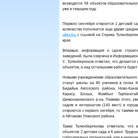
возводится 58 объектов образовательног
уже в текущем году.
Первого сентября откроется 1 детский са
количество пополнится еще двумя средни
uber.kz
,
с ссылкой на Серика Туленберген
края.
Впервые, информация о сдаче строите
заведений, была озвучена в Информацио
С. Туленбергенов отметил, что делается
объектов, а над остальными работа будет
Новыми учреждениями образовательного т
станут школы на 80 учеников в селах К
Бидайык Аягозского района, Ново-Канай
Карасу, Бозша, Жамбыл Тарбагатайс
Шемонаихинского р-на. Помимо этого, уж
садом и интернатом (140 мест) в город
откроются с первого октября, то такими 
и Айтаково Уланского района.
Также Туленбергенова отметила, что
объектов: 2 детских сада и 6 школ. Трудн
субподрядных организаций, или в нереше