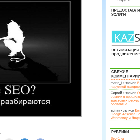
ПРЕДОСТАВЛ
УСЛУГИ
СВЕЖИЕ
КОММЕНТАРИ
marta_i к записи
В
наружной лазерн
Сергей к записи
О
ссылки с профил
трастовых ресурс
бесплатно
admin к записи
Вы
Google Adsense н
Webmoney и Янде
х
РУБРИКИ
Seo блог