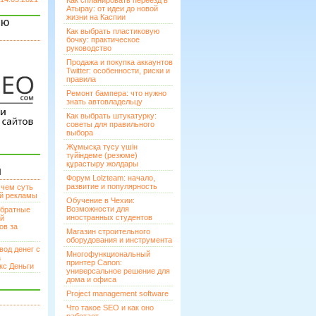
Как спланировать переезд в
Атырау: от идеи до новой
жизни на Каспии
ЯЮ
Как выбрать пластиковую
бочку: практическое
руководство
Продажа и покупка аккаунтов
Twitter: особенности, риски и
правила
Ремонт бампера: что нужно
знать автовладельцу
Как выбрать штукатурку:
советы для правильного
выбора
Жұмысқа түсу үшін
түйіндеме (резюме)
құрастыру жолдары
И
Форум Lolzteam: начало,
развитие и популярность
 чем суть
ой рекламы
Обучение в Чехии:
Возможности для
братные
иностранных студентов
ей
ов за
Магазин строительного
оборудования и инструмента
вод денег с
Многофункциональный
а
принтер Canon:
кс Деньги
универсальное решение для
дома и офиса
Project management software
Что такое SEO и как оно