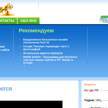
НТАКТЫ
ОБО МНЕ
Рекомендуем
Ежеденевное бесплатное онлайн
обновление Nod 32
ные
Google Translate переводит текст с
фотографий
 сайта
Актуальные адреса серверов
WebM AddUrl – Программа для быстрого
«загона» ваших сайтов в ПС Yandex и
Google
Существует вопросы, на которые не может
ответить даже Google
Переводчик Google для Android
Апдейты
ются
G
o
o
g
le
PR
Я
ндекс
тИЦ
выдача