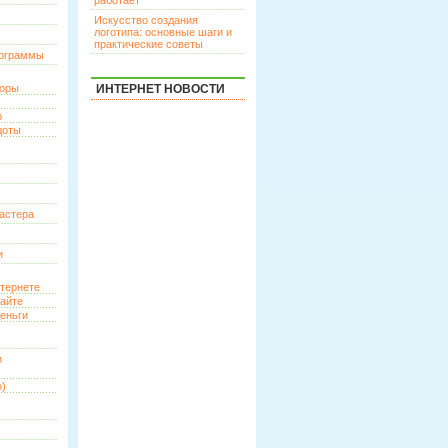
работает
Искусство создания
логотипа: основные шаги и
практические советы
рограммы
торы
ИНТЕРНЕТ НОВОСТИ
р
доты
астера
и
нтернете
сайте
еньги
и
о)