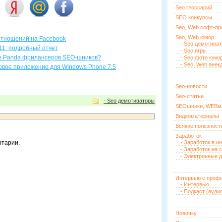
Seo глоссарий
SEO конкурсы
Seo, Web софт-п
Seo, Web юмор
тношений на Facebook
- Seo демотива
11: подробный отчет
- Seo игры
le Panda фрилансеров SEO-шников?
- Seo фото юмо
- Seo, Web анек
овое приложение для Windows Phone 7.5
Seo-новости
Seo-статьи
- Seo демотиваторы
SEOшники, WEBм
Видеоматериалы
Всякие полезност
Заработок
нтарии.
- Заработок в и
- Заработок на 
- Электронные д
Интервью с проф
- Интервью
- Подкаст (ауди
Новичку