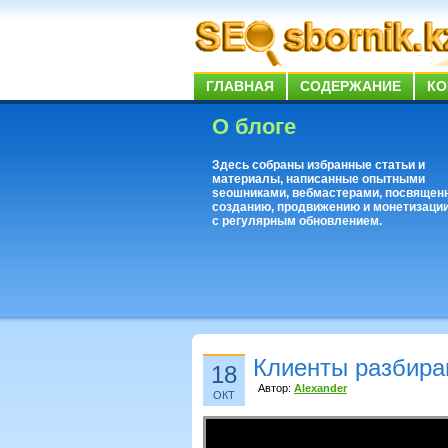
ГЛАВНАЯ
СОДЕРЖАНИЕ
КО
О блоге
Здесь собраны избранные статьи и
материалы, написанные опытными
seoшниками, вебмастерами, посвящен
созданию, продвижению и монетизации
с регулярным обновлением.
Клиенты разбира
18
Автор:
Alexander
ОКТ