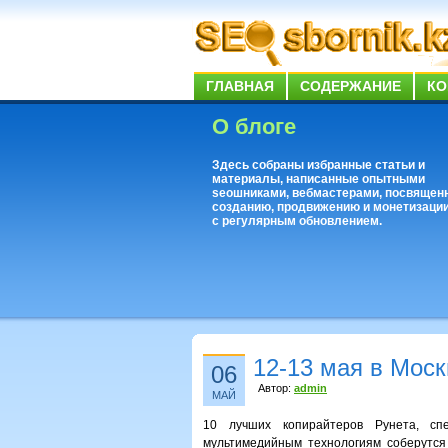
ГЛАВНАЯ
СОДЕРЖАНИЕ
КО
О блоге
Здесь собраны избранные статьи и
материалы, написанные опытными
seoшниками, вебмастерами, посвящен
созданию, продвижению и монетизации
с регулярным обновлением.
12-13 мая в Моск
06
Автор:
admin
МАЙ
10 лучших копирайтеров Рунета, спец
мультимедийным технологиям соберутся 