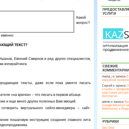
ПРЕДОСТАВЛ
УСЛУГИ
Какой
вопрос?
 именно:
АЮЩИЙ ТЕКСТ?
Ушанов, Евгений Смирнов и ряд других специалистов,
ки копирайтинга.
СВЕЖИЕ
КОММЕНТАРИ
marta_i к записи
В
наружной лазерн
продающие тексты, даже если пока умеете писать
Сергей к записи
О
ссылки с профил
трастовых ресурс
ателя «на крючок» – что писать в первом абзаце.
бесплатно
рие и еще много других полезных Вам эмоций.
admin к записи
Вы
Google Adsense н
сотворить виртуального сейлз-менеджера – сайт-
Webmoney и Янде
жение пошаговую инструкцию создания главного хита
РУБРИКИ
видеопродажника.
Seo блог