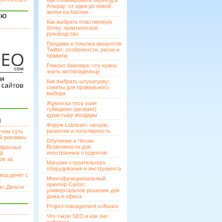
Как спланировать переезд в
Атырау: от идеи до новой
жизни на Каспии
ЯЮ
Как выбрать пластиковую
бочку: практическое
руководство
Продажа и покупка аккаунтов
Twitter: особенности, риски и
правила
Ремонт бампера: что нужно
знать автовладельцу
Как выбрать штукатурку:
советы для правильного
выбора
Жұмысқа түсу үшін
түйіндеме (резюме)
құрастыру жолдары
И
Форум Lolzteam: начало,
развитие и популярность
 чем суть
ой рекламы
Обучение в Чехии:
Возможности для
братные
иностранных студентов
ей
ов за
Магазин строительного
оборудования и инструмента
вод денег с
Многофункциональный
а
принтер Canon:
кс Деньги
универсальное решение для
дома и офиса
Project management software
Что такое SEO и как оно