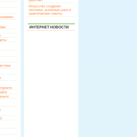
работает
Искусство создания
логотипа: основные шаги и
практические советы
рограммы
торы
ИНТЕРНЕТ НОВОСТИ
р
доты
астера
и
нтернете
сайте
еньги
и
о)