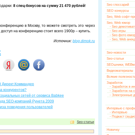
Seo глоссарий
подарки:
8 спец-бонусов на сумму 21 470 рублей
!
SEO конкурсы
Seo, Web софт-п
Seo, Web юмор
 конференцию в Москву, то можете смотреть это через
- Seo демотива
доступ на конференцию стоит всего 1900р – купить.
- Seo игры
- Seo фото юмо
- Seo, Web анек
Источник:
blog.dimok.ru
х
Seo-новости
Seo-статьи
SEOшники, WEBм
Видеоматериалы
Всякие полезност
Заработок
й Директ.Коммандер
- Заработок в и
ва конкурентов?
- Заработок на 
- Электронные д
социальных сетей от сервиса Babkee
енда SEO-компаний Рунета 2009
лиза поведения пользователей
Интервью с проф
- Интервью
- Подкаст (ауди
Seo-статьи
Новичку