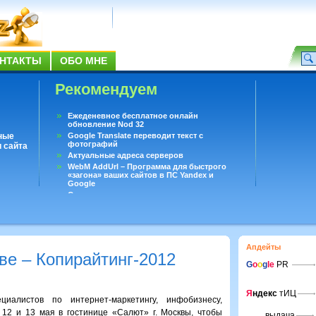
НТАКТЫ
ОБО МНЕ
Рекомендуем
Ежеденевное бесплатное онлайн
обновление Nod 32
ные
Google Translate переводит текст с
фотографий
 сайта
Актуальные адреса серверов
WebM AddUrl – Программа для быстрого
«загона» ваших сайтов в ПС Yandex и
Google
Существует вопросы, на которые не может
ответить даже Google
Переводчик Google для Android
Апдейты
ве – Копирайтинг-2012
G
o
o
g
le
PR
Я
ндекс
тИЦ
иалистов по интернет-маркетингу, инфобизнесу,
12 и 13 мая в гостинице «Салют» г. Москвы, чтобы
выдача