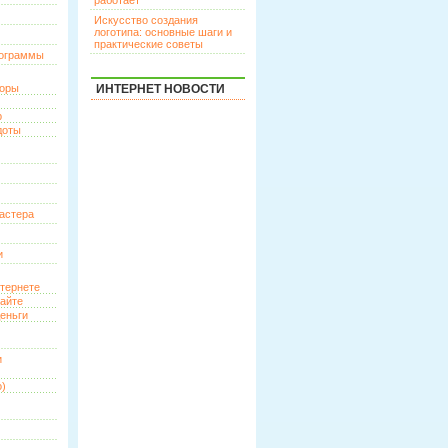
работает
Искусство создания
логотипа: основные шаги и
практические советы
рограммы
торы
ИНТЕРНЕТ НОВОСТИ
р
доты
астера
и
нтернете
сайте
еньги
и
о)