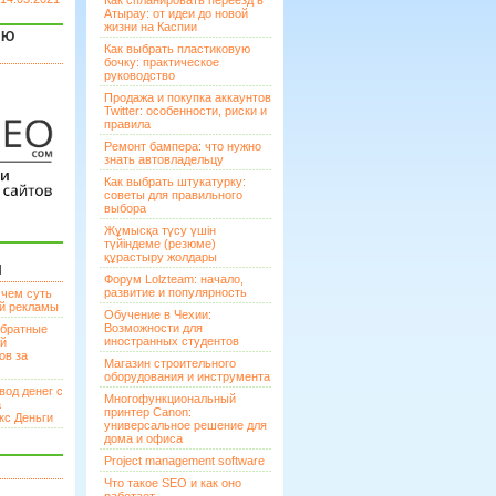
Как спланировать переезд в
Атырау: от идеи до новой
жизни на Каспии
ЯЮ
Как выбрать пластиковую
бочку: практическое
руководство
Продажа и покупка аккаунтов
Twitter: особенности, риски и
правила
Ремонт бампера: что нужно
знать автовладельцу
Как выбрать штукатурку:
советы для правильного
выбора
Жұмысқа түсу үшін
түйіндеме (резюме)
құрастыру жолдары
И
Форум Lolzteam: начало,
развитие и популярность
 чем суть
ой рекламы
Обучение в Чехии:
Возможности для
братные
иностранных студентов
ей
ов за
Магазин строительного
оборудования и инструмента
вод денег с
Многофункциональный
а
принтер Canon:
кс Деньги
универсальное решение для
дома и офиса
Project management software
Что такое SEO и как оно