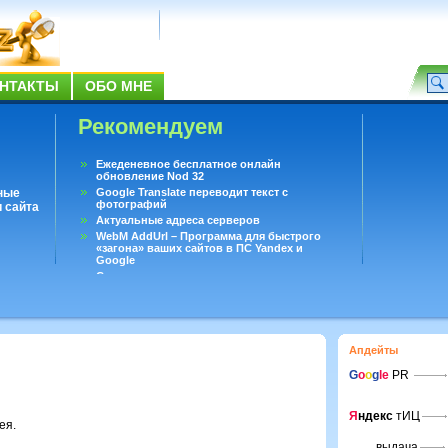
НТАКТЫ
ОБО МНЕ
Рекомендуем
Ежеденевное бесплатное онлайн
обновление Nod 32
ные
Google Translate переводит текст с
фотографий
 сайта
Актуальные адреса серверов
WebM AddUrl – Программа для быстрого
«загона» ваших сайтов в ПС Yandex и
Google
Существует вопросы, на которые не может
ответить даже Google
Переводчик Google для Android
Апдейты
G
o
o
g
le
PR
Я
ндекс
тИЦ
ея.
выдача