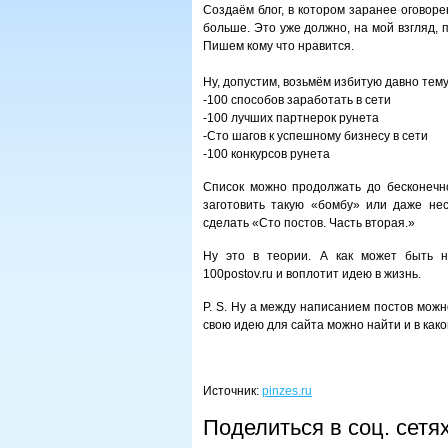
Создаём блог, в котором заранее оговоре
больше. Это уже должно, на мой взгляд, 
Пишем кому что нравится.
Ну, допустим, возьмём избитую давно тему
-100 способов заработать в сети
-100 лучших партнерок рунета
-Сто шагов к успешному бизнесу в сети
-100 конкурсов рунета
Список можно продолжать до бесконечно
заготовить такую «бомбу» или даже не
сделать «Сто постов. Часть вторая.»
Ну это в теории. А как может быть на
100postov.ru и воплотит идею в жизнь.
P. S. Ну а между написанием постов можн
свою идею для сайта можно найти и в како
Источник:
pinzes.ru
Поделиться в соц. сетя