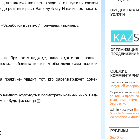
но, что количество постов будет сто штук и ни словом
подогреть интерес к Вашему блогу. И начинаем писать.
ПРЕДОСТАВЛ
УСЛУГИ
 «Заработок в сети». И получаем, к примеру,
сти. При таком подходе, напоследок стоит заранее
сколько забойных постов, чтобы люди сами просили
СВЕЖИЕ
КОММЕНТАРИ
 практике- увидит тот, кто зарегистрирует домен
marta_i к записи
В
наружной лазерн
Сергей к записи
О
о немного отдохнуть и посмотреть новинки кино. Ведь
ссылки с профил
трастовых ресурс
м- нибудь фильмице )))
бесплатно
admin к записи
Вы
Google Adsense н
Webmoney и Янде
х
РУБРИКИ
Seo блог