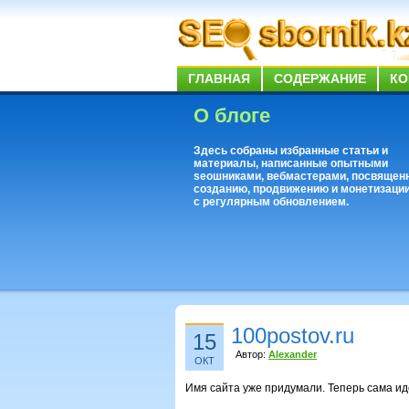
ГЛАВНАЯ
СОДЕРЖАНИЕ
КО
О блоге
Здесь собраны избранные статьи и
материалы, написанные опытными
seoшниками, вебмастерами, посвящен
созданию, продвижению и монетизации
с регулярным обновлением.
100postov.ru
15
Автор:
Alexander
ОКТ
Имя сайта уже придумали. Теперь сама ид