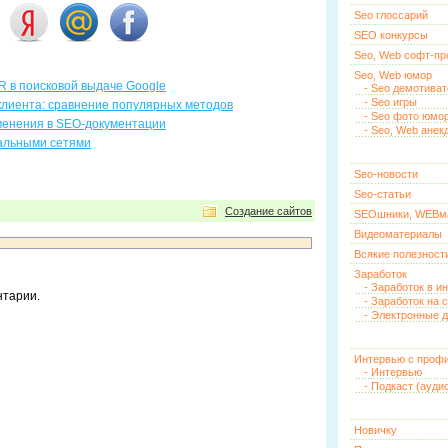
Seo глоссарий
SEO конкурсы
Seo, Web софт-п
Seo, Web юмор
R в поисковой выдаче Google
- Seo демотива
- Seo игры
клиента: сравнение популярных методов
- Seo фото юмо
менения в SEO-документации
- Seo, Web анек
иальными сетями
Seo-новости
Seo-статьи
Создание сайтов
SEOшники, WEBм
Видеоматериалы
Всякие полезност
Заработок
- Заработок в и
нтарии.
- Заработок на 
- Электронные д
Интервью с проф
- Интервью
- Подкаст (ауди
Новичку