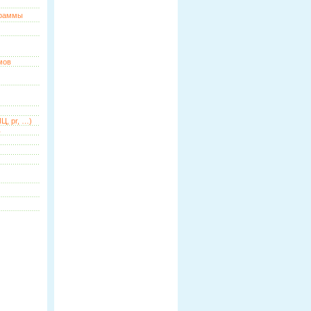
граммы
мов
Ц, pr, …)
ь