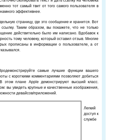
таточно скопировать текст и дать ссылку на человека
менно тот самый твит от того самого пользователя в
 намного эффективнее.
тдельную страницу, где это сообщение и хранится. Вот
ссылку. Таким образом, вы покажете, что не только
бщение действительно было им написано. Вдобавок к
рность тому человеку, который оставил отзыв. Многие
орых прописаны в информации о пользователе, а от
тказывался.
Продемонстрируйте самые лучшие функции вашего
шоты с короткими комментариями позволяют добиться
В этом плане Apple демонстрируют высший класс.
ом: вы увидеть крупные и качественные изображения,
зможности девайсов/приложений.
Легкий
доступ к
службе