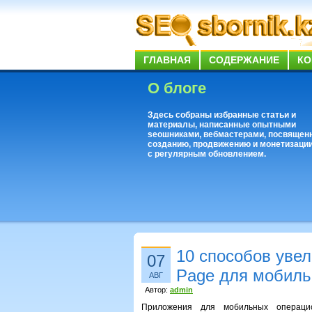
ГЛАВНАЯ
СОДЕРЖАНИЕ
КО
О блоге
Здесь собраны избранные статьи и
материалы, написанные опытными
seoшниками, вебмастерами, посвящен
созданию, продвижению и монетизации
с регулярным обновлением.
10 способов увел
07
Page для мобиль
АВГ
Автор:
admin
Приложения для мобильных операци