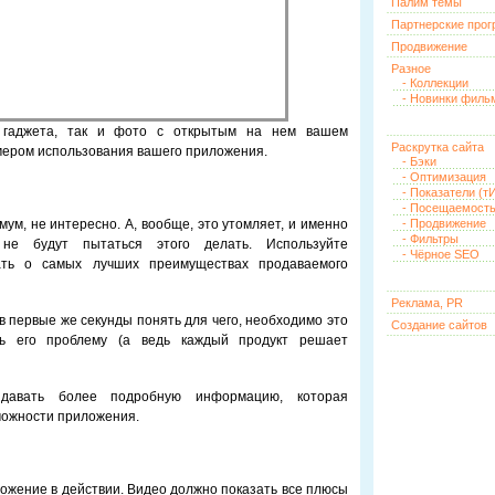
Палим темы
Партнерские про
Продвижение
Разное
- Коллекции
- Новинки филь
е гаджета, так и фото с открытым на нем вашем
Раскрутка сайта
мером использования вашего приложения.
- Бэки
- Оптимизация
- Показатели (тИ
- Посещаемост
мум, не интересно. А, вообще, это утомляет, и именно
- Продвижение
- Фильтры
не будут пытаться этого делать. Используйте
- Чёрное SEO
ать о самых лучших преимуществах продаваемого
Реклама, PR
в первые же секунды понять для чего, необходимо это
Создание сайтов
ь его проблему (а ведь каждый продукт решает
давать более подробную информацию, которая
можности приложения.
ожение в действии. Видео должно показать все плюсы