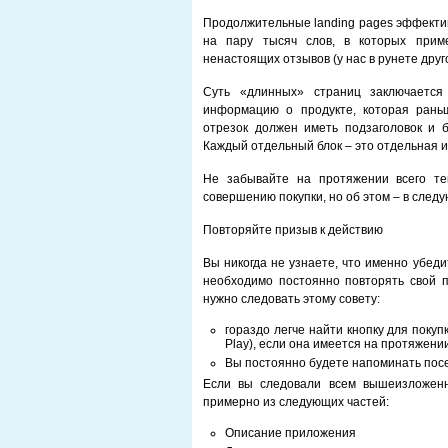
Продолжительные landing pages эффектив
на пару тысяч слов, в которых прим
ненастоящих отзывов (у нас в рунете другог
Суть «длинных» страниц заключается
информацию о продукте, которая рань
отрезок должен иметь подзаголовок и б
Каждый отдельный блок – это отдельная и
Не забывайте на протяжении всего те
совершению покупки, но об этом – в след
Повторяйте призыв к действию
Вы никогда не узнаете, что именно убед
необходимо постоянно повторять свой п
нужно следовать этому совету:
гораздо легче найти кнопку для покуп
Play), если она имеется на протяжении
Вы постоянно будете напоминать посе
Если вы следовали всем вышеизложенн
примерно из следующих частей:
Описание приложения