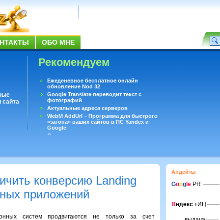
НТАКТЫ
ОБО МНЕ
Рекомендуем
Ежеденевное бесплатное онлайн
обновление Nod 32
ные
Google Translate переводит текст с
фотографий
 сайта
Актуальные адреса серверов
WebM AddUrl – Программа для быстрого
«загона» ваших сайтов в ПС Yandex и
Google
Существует вопросы, на которые не может
ответить даже Google
Переводчик Google для Android
Апдейты
ичить конверсию Landing
G
o
o
g
le
PR
ных приложений
Я
ндекс
тИЦ
онных систем продвигаются не только за счет
выдача