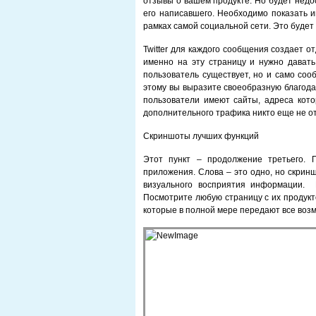
отзывы о вашем продукте. Но будет недос
его написавшего. Необходимо показать и
рамках самой социальной сети. Это будет
Twitter для каждого сообщения создает о
именно на эту страницу и нужно давать 
пользователь существует, но и само соо
этому вы выразите своеобразную благода
пользователи имеют сайты, адреса кот
дополнительного трафика никто еще не о
Скриншоты лучших функций
Этот пункт – продолжение третьего. 
приложения. Слова – это одно, но скрин
визуального восприятия информации. 
Посмотрите любую страницу с их продукт
которые в полной мере передают все во