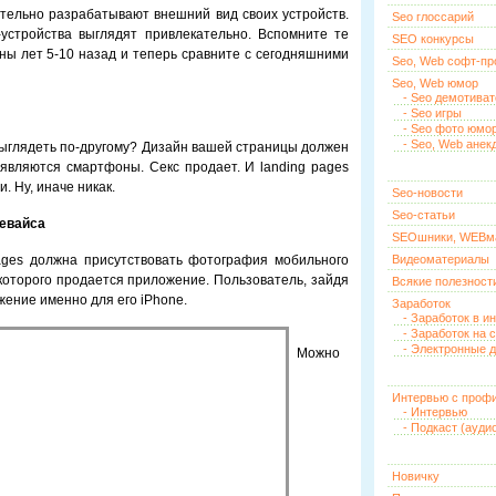
ельно разрабатывают внешний вид своих устройств.
Seo глоссарий
d-устройства выглядят привлекательно. Вспомните те
SEO конкурсы
ны лет 5-10 назад и теперь сравните с сегодняшними
Seo, Web софт-п
Seo, Web юмор
- Seo демотива
- Seo игры
- Seo фото юмо
- Seo, Web анек
 выглядеть по-другому? Дизайн вашей страницы должен
являются смартфоны. Секс продает. И landing pages
 Ну, иначе никак.
Seo-новости
Seo-статьи
девайса
SEOшники, WEBм
ages должна присутствовать фотография мобильного
Видеоматериалы
ля которого продается приложение. Пользователь, зайдя
Всякие полезност
ожение именно для его iPhone.
Заработок
- Заработок в и
- Заработок на 
- Электронные д
Можно
Интервью с проф
- Интервью
- Подкаст (ауди
Новичку