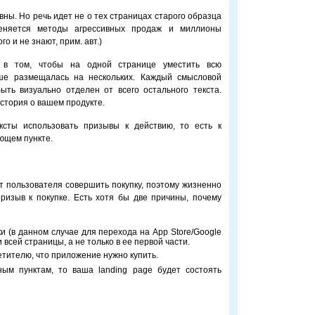
ны. Но речь идет не о тех страницах старого образца
еняется методы агрессивных продаж и миллионы
о и не знают, прим. авт.)
 в том, чтобы на одной странице уместить всю
ше размещалась на нескольких. Каждый смысловой
ыть визуально отделен от всего остального текста.
стория о вашем продукте.
ксты использовать призывы к действию, то есть к
ующем пункте.
ит пользователя совершить покупку, поэтому жизненно
ризыв к покупке. Есть хотя бы две причины, почему
ки (в данном случае для перехода на App Store/Google
 всей страницы, а не только в ее первой части.
тителю, что приложение нужно купить.
ым пунктам, то ваша landing page будет состоять