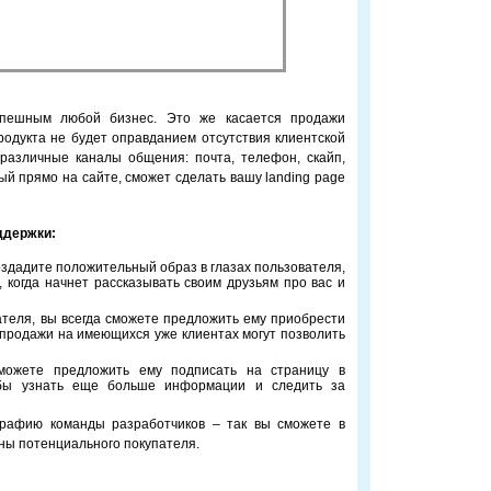
спешным любой бизнес. Это же касается продажи
одукта не будет оправданием отсутствия клиентской
различные каналы общения: почта, телефон, скайп,
енный прямо на сайте, сможет сделать вашу landing page
ддержки:
здадите положительный образ в глазах пользователя,
 когда начнет рассказывать своим друзьям про вас и
ателя, вы всегда сможете предложить ему приобрести
продажи на имеющихся уже клиентах могут позволить
можете предложить ему подписать на страницу в
тобы узнать еще больше информации и следить за
графию команды разработчиков – так вы сможете в
ны потенциального покупателя.