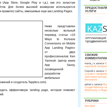
(App Store, Google Play и т.д.), как это зачастую
тов. Для более высокой конверсии используются
ПРЕДОСТАВЛ
 правило) сайты, именуемые еще как Landing Pages.
УСЛУГИ
Ниже представлен
несколько вольный
перевод статьи «10
Ways to Increase
Conversions on Mobile
App Landing Pages»
от двух
СВЕЖИЕ
профессионалов: Ken
КОММЕНТАРИ
Yarmosh (автор книги
marta_i к записи
В
App Savvy,
наружной лазерн
посвященной
Сергей к записи
О
разработке
ссылки с профил
трастовых ресурс
мобильных
бесплатно
жений и создатель Tapptics.com).
admin к записи
Вы
Google Adsense н
оздать эффективную landing page, которая поможет
Webmoney и Янде
ний.
РУБРИКИ
Seo блог