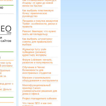
Как спланировать переезд в
Атырау: от идеи до новой
жизни на Каспии
ЯЮ
Как выбрать пластиковую
бочку: практическое
руководство
Продажа и покупка аккаунтов
Twitter: особенности, риски и
правила
Ремонт бампера: что нужно
знать автовладельцу
Как выбрать штукатурку:
советы для правильного
выбора
Жұмысқа түсу үшін
түйіндеме (резюме)
құрастыру жолдары
И
Форум Lolzteam: начало,
развитие и популярность
 чем суть
ой рекламы
Обучение в Чехии:
Возможности для
братные
иностранных студентов
ей
ов за
Магазин строительного
оборудования и инструмента
вод денег с
Многофункциональный
а
принтер Canon:
кс Деньги
универсальное решение для
дома и офиса
Project management software
Что такое SEO и как оно