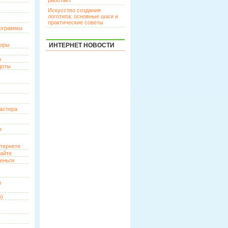
работает
Искусство создания
логотипа: основные шаги и
практические советы
рограммы
торы
ИНТЕРНЕТ НОВОСТИ
р
доты
астера
и
нтернете
сайте
еньги
и
о)