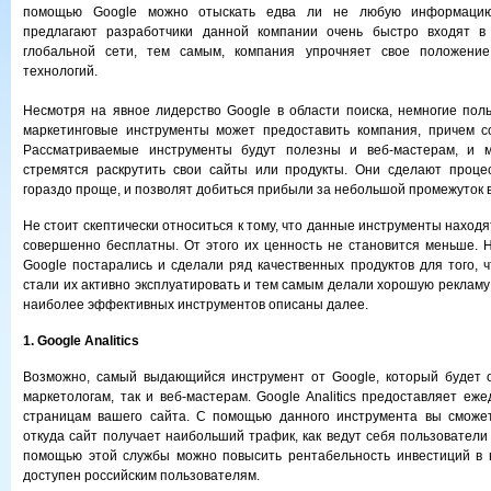
помощью Google можно отыскать едва ли не любую информацию
предлагают разработчики данной компании очень быстро входят в
глобальной сети, тем самым, компания упрочняет свое положение
технологий.
Несмотря на явное лидерство Google в области поиска, немногие поль
маркетинговые инструменты может предоставить компания, причем с
Рассматриваемые инструменты будут полезны и веб-мастерам, и м
стремятся раскрутить свои сайты или продукты. Они сделают проце
гораздо проще, и позволят добиться прибыли за небольшой промежуток 
Не стоит скептически относиться к тому, что данные инструменты находя
совершенно бесплатны. От этого их ценность не становится меньше. 
Google постарались и сделали ряд качественных продуктов для того, 
стали их активно эксплуатировать и тем самым делали хорошую рекламу
наиболее эффективных инструментов описаны далее.
1. Google Analitics
Возможно, самый выдающийся инструмент от Google, который будет о
маркетологам, так и веб-мастерам. Google Analitics предоставляет еж
страницам вашего сайта. С помощью данного инструмента вы сможете
откуда сайт получает наибольший трафик, как ведут себя пользователи
помощью этой службы можно повысить рентабельность инвестиций в в
доступен российским пользователям.