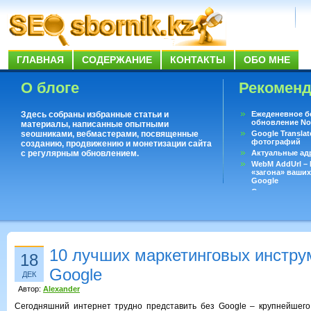
ГЛАВНАЯ
СОДЕРЖАНИЕ
КОНТАКТЫ
ОБО МНЕ
О блоге
Рекомен
Здесь собраны избранные статьи и
Ежеденевное б
обновление No
материалы, написанные опытными
seoшниками, вебмастерами, посвященные
Google Translat
фотографий
созданию, продвижению и монетизации сайта
с регулярным обновлением.
Актуальные ад
WebM AddUrl –
«загона» ваших
Google
Существует воп
ответить даже 
Переводчик Goo
10 лучших маркетинговых инстру
18
Google
ДЕК
Автор:
Alexander
Сегодняшний интернет трудно представить без Google – крупнейшего