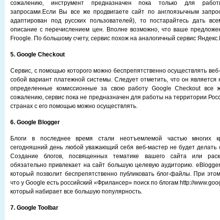
сожалению, инструмент предназначен пока только для рабо
запросами.Если Вы все же продвигаете сайт по англоязычным запрос
адаптирован под русских пользователей), то постарайтесь дать вс
описание с перечислением цен. Вполне возможно, что ваше предложе
Froogle. По большому счету, сервис похож на аналогичный сервис Яндекс
5. Google Checkout
Сервис, с помощью которого можно беспрепятственно осуществлять веб-
собой вариант платежной системы. Следует отметить, что он является 
определенные комиссионные за свою работу Google Checkout все ж
сожалению, сервис пока не предназначен для работы на территории Росси
странах с его помощью можно осуществлять.
6. Google Blogger
Блоги в последнее время стали неотъемлемой частью многих кр
сегодняшний день любой уважающий себя веб-мастер не будет делать с
Создание блогов, посвященных тематике вашего сайта или раск
обязательно привлекает на сайт большую целевую аудиторию. eBlogger
который позволит беспрепятственно публиковать блог-файлы. При этом
что у Google есть российский «Фрилансер» поиск по блогам http://www.googl
который набирает все большую популярность.
7. Google Toolbar