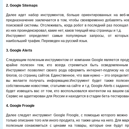
2. Google Sitemaps
Далее идет набор инструментов, больше ориентированных на веб-м
предназначение заключается в том, чтобы своевременно добавлять но
поисковой системы. Отслеживать, когда робот в последний раз посещал
из них проиндексировал, какие нет, каков текущий кеш страницы и т.д.
Инструмент определяет самые популярные запросы, от которы
наибольший трафик. Переведен на русский язык.
3. Google Alerts
Следующим полезным инструментом от компании Google является продукт
крайне полезен тем, кто всегда стремиться быть осведомленным 
Инструмент позволяет своего рода оформить интернет-подписку на с
блогов, со страниц сайтов. Единственное, что вам нужно – это определит
вы желаете получать информацию.Инструмент будет также полезен
собственными новостями, статьями на сайте и т.д. Google Alerts с задан
будет извещать вас от том, кто воспользовался контентом на вашем са
Сервис не адаптирован для России и находится в стадии бета-тестирова
4. Google Froogle
Далее следует инструмент Google Froogle, с помощью которого можно
только описание того или иного продукта, но также цены на него. Для ма
полезным ознакомиться с ценами на товары, которые они будут пр