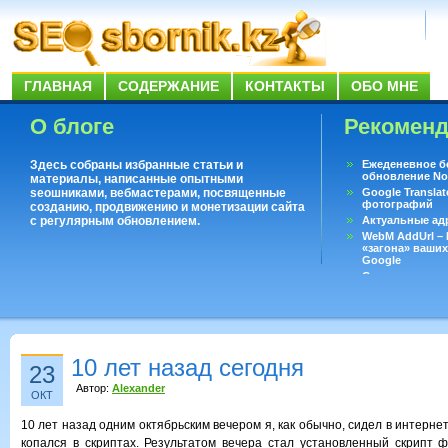
ГЛАВНАЯ
СОДЕРЖАНИЕ
КОНТАКТЫ
ОБО МНЕ
О блоге
Рекомен
Здесь собраны избранные статьи и
Ежеденевное б
обновление No
материалы, написанные опытными
seoшниками, вебмастерами, посвященные
Google Translat
фотографий
созданию, продвижению и монетизации сайта
с регулярным обновлением.
Актуальные ад
WebM AddUrl –
«загона» ваших
Google
Существует воп
ответить даже 
Переводчик Goo
10 лет назад сегодня
23
Автор:
Alexander
ОКТ
10 лет назад одним октябрьским вечером я, как обычно, сидел в интерне
копался в скриптах. Результатом вечера стал установленный скрипт фо